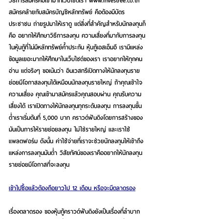
วิธีการสมัครคือเข้ามาที่เว็บไซต์เรา www.investree.co.th 
สมัครคล้ายกับสมัครบัญชีหลักทรัพย์ คือต้องมีบัตร
ประชาชน ถ่ายรูปมาให้เราดู แต่สิ่งที่สำคัญสำหรับนักลงทุนก็
คือ อยากให้ศึกษาวิธีการลงทุน ความเสี่ยงที่มากับการลงทุน
ในหุ้นกู้ที่ไม่มีหลักทรัพย์ค้ำประกัน หุ้นกู้เอสเอ็มอี เรามีแหล่ง
ข้อมูลเยอะมากให้ศึกษาในเว็บไซต์ของเรา เราอยากให้ทุกคน
อ่าน แต่จริงๆ ขอเน้นว่า อินเวสทรีเปิดทางให้นักลงทุนราย
ย่อยมีโอกาสลงทุนได้เหมือนนักลงทุนรายใหญ่ ถ้าคุณเข้าใจ
ความเสี่ยง คุณเข้ามาสมัครแล้วคุณสอบผ่าน คุณรับความ
เสี่ยงได้ เราเปิดทางให้นักลงทุนทุกระดับลงทุน การลงทุนขั้น
ต่ำเราเริ่มต้นที่ 5,000 บาท คราวด์ฟันดิงโดยการสร้างของ
มันเป็นการให้รายย่อยลงทุน ไม่ใช่รายใหญ่ และเราใช้
แพลตฟอร์ม ดังนั้น ค่าใช้จ่ายที่เราจะช่วยนักลงทุนให้เข้าถึง
แหล่งการลงทุนมันต่ำ วิสัยทัศน์ของเราคืออยากให้นักลงทุน
รายย่อยมีโอกาสที่จะลงทุน
เข้าไปซื้อแล้วต้องถือยาวไป 12 เดือน หรือจะมีตลาดรอง
เรื่องตลาดรอง ของหุ้นกู้คราวด์ฟันดิงยังเป็นเรื่องที่ลำบาก 