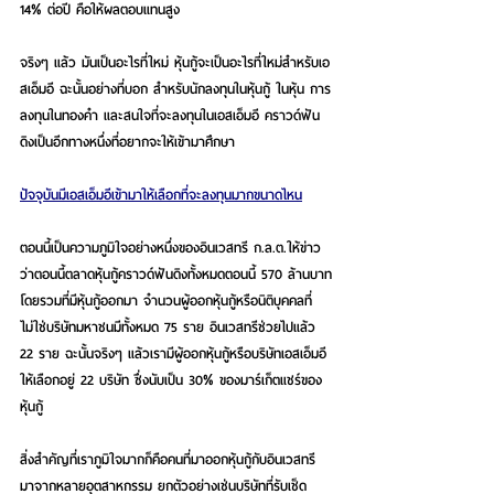
14% ต่อปี คือให้ผลตอบแทนสูง
จริงๆ แล้ว มันเป็นอะไรที่ใหม่ หุ้นกู้จะเป็นอะไรที่ใหม่สำหรับเอ
สเอ็มอี ฉะนั้นอย่างที่บอก สำหรับนักลงทุนในหุ้นกู้ ในหุ้น การ
ลงทุนในทองคำ และสนใจที่จะลงทุนในเอสเอ็มอี คราวด์ฟัน
ดิงเป็นอีกทางหนึ่งที่อยากจะให้เข้ามาศึกษา
ปัจจุบันมีเอสเอ็มอีเข้ามาให้เลือกที่จะลงทุนมากขนาดไหน
ตอนนี้เป็นความภูมิใจอย่างหนึ่งของอินเวสทรี ก.ล.ต.ให้ข่าว
ว่าตอนนี้ตลาดหุ้นกู้คราวด์ฟันดิงทั้งหมดตอนนี้ 570 ล้านบาท
โดยรวมที่มีหุ้นกู้ออกมา จำนวนผู้ออกหุ้นกู้หรือนิติบุคคลที่
ไม่ใช่บริษัทมหาชนมีทั้งหมด 75 ราย อินเวสทรีช่วยไปแล้ว 
22 ราย ฉะนั้นจริงๆ แล้วเรามีผู้ออกหุ้นกู้หรือบริษัทเอสเอ็มอี
ให้เลือกอยู่ 22 บริษัท ซึ่งนับเป็น 30% ของมาร์เก็ตแชร์ของ
หุ้นกู้
สิ่งสำคัญที่เราภูมิใจมากก็คือคนที่มาออกหุ้นกู้กับอินเวสทรี 
มาจากหลายอุตสาหกรรม ยกตัวอย่างเช่นบริษัทที่รับเช็ด