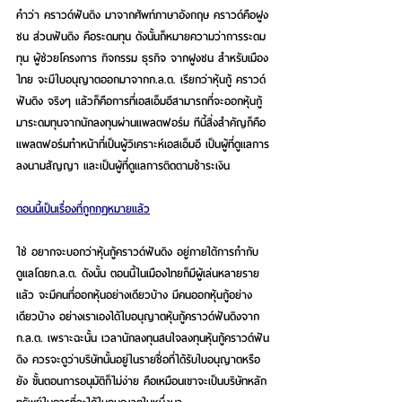
คำว่า คราวด์ฟันดิง มาจากศัพท์ภาษาอังกฤษ คราวด์คือฝูง
ชน ส่วนฟันดิง คือระดมทุน ดังนั้นก็หมายความว่าการระดม
ทุน ผู้ช่วยโครงการ กิจกรรม ธุรกิจ จากฝูงชน สำหรับเมือง
ไทย จะมีใบอนุญาตออกมาจากก.ล.ต. เรียกว่าหุ้นกู้ คราวด์
ฟันดิง จริงๆ แล้วก็คือการที่เอสเอ็มอีสามารถที่จะออกหุ้นกู้
มาระดมทุนจากนักลงทุนผ่านแพลตฟอร์ม ทีนี้สิ่งสำคัญก็คือ
แพลตฟอร์มทำหน้าที่เป็นผู้วิเคราะห์เอสเอ็มอี เป็นผู้ที่ดูแลการ
ลงนามสัญญา และเป็นผู้ที่ดูแลการติดตามชำระเงิน
ตอนนี้เป็นเรื่องที่ถูกกฎหมายแล้ว
ใช่ อยากจะบอกว่าหุ้นกู้คราวด์ฟันดิง อยู่ภายใต้การกำกับ
ดูแลโดยก.ล.ต. ดังนั้น ตอนนี้ในเมืองไทยก็มีผู้เล่นหลายราย
แล้ว จะมีคนที่ออกหุ้นอย่างเดียวบ้าง มีคนออกหุ้นกู้อย่าง
เดียวบ้าง อย่างเราเองได้ใบอนุญาตหุ้นกู้คราวด์ฟันดิงจาก 
ก.ล.ต. เพราะฉะนั้น เวลานักลงทุนสนใจลงทุนหุ้นกู้คราวด์ฟัน
ดิง ควรจะดูว่าบริษัทนั้นอยู่ในรายชื่อที่ได้รับใบอนุญาตหรือ
ยัง ขั้นตอนการอนุมัติก็ไม่ง่าย คือเหมือนเขาจะเป็นบริษัทหลัก