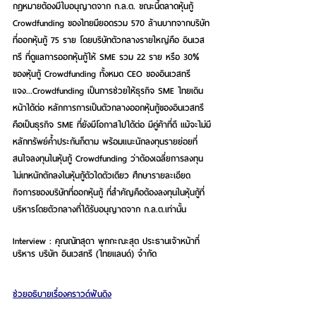
กฎหมายต้องมีใบอนุญาตจาก ก.ล.ต. ขณะนี้ตลาดหุ้นกู้ 
Crowdfunding ของไทยมียอดรวม 570 ล้านบาทจากบริษัท
ที่ออกหุ้นกู้ 75 ราย โดยบริษัทตัวกลางรายใหญ่คือ อินเวส
ทรี ที่ดูแลการออกหุ้นกู้ให้ SME รวม 22 ราย หรือ 30% 
ของหุ้นกู้ Crowdfunding ทั้งหมด CEO ของอินเวสทรี 
แจง...Crowdfunding เป็นการช่วยให้ธุรกิจ SME ไทยเดิน
หน้าได้ต่อ หลักการการเป็นตัวกลางออกหุ้นกู้ของอินเวสทรี
คือเป็นธุรกิจ SME ที่ยังมีโอกาสไปได้ต่อ มีคู่ค้าที่ดี แม้จะไม่มี
หลักทรัพย์ค้ำประกันก็ตาม พร้อมแนะนักลงทุนรายย่อยที่
สนใจลงทุนในหุ้นกู้ Crowdfunding ว่าต้องเฉลี่ยการลงทุน 
ไม่เทหนักตักลงในหุ้นกู้ตัวใดตัวเดียว ศึกษารายละเอียด
กิจการของบริษัทที่ออกหุ้นกู้ ที่สำคัญคือต้องลงทุนในหุ้นกู้ที่
บริหารโดยตัวกลางที่ได้รับอนุญาตจาก ก.ล.ต.เท่านั้น
Interview : คุณ
ณัทสุดา พุกกะณะสุต ประธานเจ้าหน้าที่
บริหาร บริษัท อินเวสทรี (ไทยแลนด์) จำกัด 
ช่วยอธิบายเรื่องคราวด์ฟันดิง