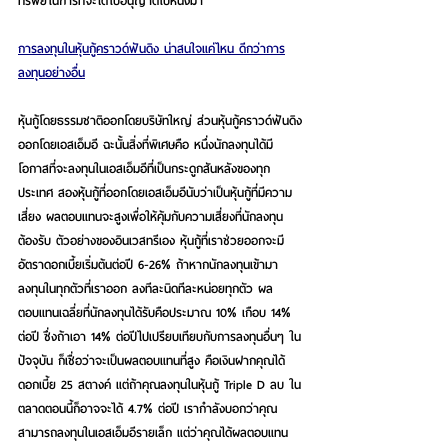
ทรัพย์ในการที่จะได้ใบอนุญาตใบหนึ่งมา
การลงทุนในหุ้นกู้คราวด์ฟันดิง น่าสนใจแค่ไหน ดีกว่าการ
ลงทุนอย่างอื่น
หุ้นกู้โดยธรรมชาติออกโดยบริษัทใหญ่ ส่วนหุ้นกู้คราวด์ฟันดิง
ออกโดยเอสเอ็มอี ฉะนั้นสิ่งที่พิเศษคือ หนึ่งนักลงทุนได้มี
โอกาสที่จะลงทุนในเอสเอ็มอีที่เป็นกระดูกสันหลังของทุก
ประเทศ สองหุ้นกู้ที่ออกโดยเอสเอ็มอีนับว่าเป็นหุ้นกู้ที่มีความ
เสี่ยง ผลตอบแทนจะสูงเพื่อให้คุ้มกับความเสี่ยงที่นักลงทุน
ต้องรับ ตัวอย่างของอินเวสทรีเอง หุ้นกู้ที่เราช่วยออกจะมี
อัตราดอกเบี้ยเริ่มต้นต่อปี 6-26% ถ้าหากนักลงทุนเข้ามา
ลงทุนในทุกตัวที่เราออก ลงทีละนิดทีละหน่อยทุกตัว ผล
ตอบแทนเฉลี่ยที่นักลงทุนได้รับคือประมาณ 10% เกือบ 14% 
ต่อปี ซึ่งถ้าเอา 14% ต่อปีไปเปรียบเทียบกับการลงทุนอื่นๆ ใน
ปัจจุบัน ก็เชื่อว่าจะเป็นผลตอบแทนที่สูง คือเงินฝากคุณได้
ดอกเบี้ย 25 สตางค์ แต่ถ้าคุณลงทุนในหุ้นกู้ Triple D ลบ ใน
ตลาดตอนนี้ก็อาจจะได้ 4.7% ต่อปี เรากำลังบอกว่าคุณ
สามารถลงทุนในเอสเอ็มอีรายเล็ก แต่ว่าคุณได้ผลตอบแทน 