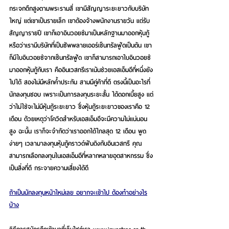
กระจกตึกสูงตามพระรามสี่ เขามีสัญญาระยะยาวกับบริษัท
ใหญ่ แต่เขาเป็นรายเล็ก เขาต้องจ้างพนักงานรายวัน แต่รับ
สัญญารายปี เขาก็เอาอินวอยซ์มาเป็นหลักฐานมาออกหุ้นกู้ 
หรือว่าเรามีบริษัทที่เป็นซัพพลายเออร์เซ็นทรัลฟู้ดเป็นต้น เขา
ก็มีใบอินวอยซ์จากเซ็นทรัลฟู้ด เขาก็สามารถเอาใบอินวอยซ์
มาออกหุ้นกู้กับเรา คืออินเวสทรีเราเน้นช่วยเอสเอ็มอีที่หนึ่งยัง
ไปได้ สองไม่มีหลักค้ำประกัน สามมีคู่ค้าที่ดี ตรงนี้เป็นอะไรที่
นักลงทุนชอบ เพราะเป็นการลงทุนระยะสั้น ได้ดอกเบี้ยสูง แต่
ว่าไม่ใช่จะไม่มีหุ้นกู้ระยะยาว ซึ่งหุ้นกู้ระยะยาวของเราคือ 12 
เดือน ด้วยเหตุว่าโควิดสำหรับเอสเอ็มอีจะมีความไม่แน่นอน
สูง ฉะนั้น เราก็จะจำกัดว่าเราออกได้ไกลสุด 12 เดือน พูด
ง่ายๆ เวลามาลงทุนหุ้นกู้คราวด์ฟันดิงกับอินเวสทรี คุณ
สามารถเลือกลงทุนในเอสเอ็มอีที่หลากหลายอุตสาหกรรม ซึ่ง
เป็นสิ่งที่ดี กระจายความเสี่ยงได้ดี 
ถ้าเป็นนักลงทุนหน้าใหม่เลย อยากจะเข้าไป ต้องทำอย่างไร
บ้าง