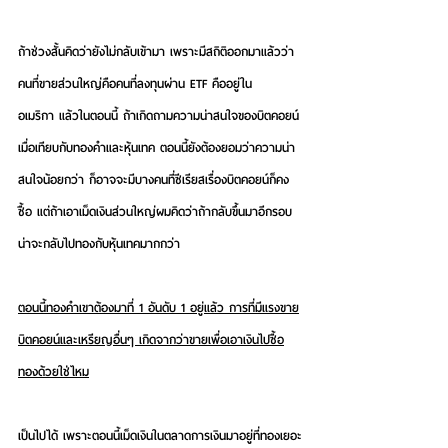
ถ้าช่วงสั้นคิดว่ายังไม่กลับเข้ามา เพราะมีสถิติออกมาแล้วว่า
คนที่ขายส่วนใหญ่คือคนที่ลงทุนผ่าน ETF คืออยู่ใน
อเมริกา แล้วในตอนนี้ ถ้าเกิดถามความน่าสนใจของบิตคอยน์
เมื่อเทียบกับทองคำและหุ้นเทค ตอนนี้ยังต้องยอมว่าความน่า
สนใจน้อยกว่า ก็อาจจะมีบางคนที่ซีเรียสเรื่องบิตคอยน์ก็คง
ซื้อ แต่ถ้าเอาเม็ดเงินส่วนใหญ่ผมคิดว่าถ้ากลับขึ้นมาอีกรอบ
น่าจะกลับไปทองกับหุ้นเทคมากกว่า
ตอนนี้ทองคําเขาต้องมาที่ 1 อันดับ 1 อยู่แล้ว การที่มีแรงขาย
บิตคอยน์และเหรียญอื่นๆ เกิดจากว่าขายเพื่อเอาเงินไปซื้อ
ทองด้วยใช่ไหม
เป็นไปได้ เพราะตอนนี้เม็ดเงินในตลาดการเงินมาอยู่ที่ทองเยอะ