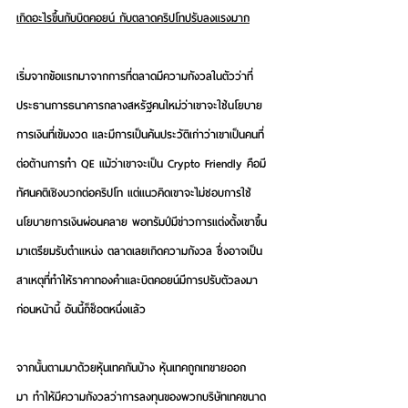
เกิดอะไรขึ้นกับบิตคอยน์ กับตลาดคริปโทปรับลงแรงมาก
เริ่มจากข้อแรกมาจากการที่ตลาดมีความกังวลในตัวว่าที่
ประธานการธนาคารกลางสหรัฐคนใหม่ว่าเขาจะใช้นโยบาย
การเงินที่เข้มงวด และมีการเป็นค้นประวัติเก่าว่าเขาเป็นคนที่
ต่อต้านการทำ QE แม้ว่าเขาจะเป็น Crypto Friendly คือมี
ทัศนคติเชิงบวกต่อคริปโท แต่แนวคิดเขาจะไม่ชอบการใช้
นโยบายการเงินผ่อนคลาย พอทรัมป์มีข่าวการแต่งตั้งเขาขึ้น
มาเตรียมรับตำแหน่ง ตลาดเลยเกิดความกังวล ซึ่งอาจเป็น
สาเหตุที่ทำให้ราคาทองคำและบิตคอยน์มีการปรับตัวลงมา
ก่อนหน้านี้ อันนี้ก็ช็อตหนึ่งแล้ว
จากนั้นตามมาด้วยหุ้นเทคกันบ้าง หุ้นเทคถูกเทขายออก
มา ทำให้มีความกังวลว่าการลงทุนของพวกบริษัทเทคขนาด