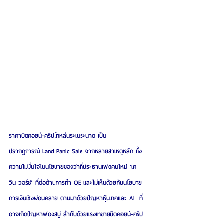
ราคาบิตคอยน์-คริปโทหล่นระเนระนาด เป็น
ปรากฏการณ์ Land Panic Sale จากหลายสาเหตุหลัก ทั้ง
ความไม่มั่นใจในนโยบายของว่าที่ประธานเฟดคนใหม่ ‘เค
วิน วอร์ช’ ที่ต่อต้านการทำ QE และไม่เห็นด้วยกับนโยบาย
การเงินเชิงผ่อนคลาย ตามมาด้วยปัญหาหุ้นเทคและ AI  ที่
อาจเกิดปัญหาฟองสบู่ สำทับด้วยแรงเทขายบิตคอยน์-คริป