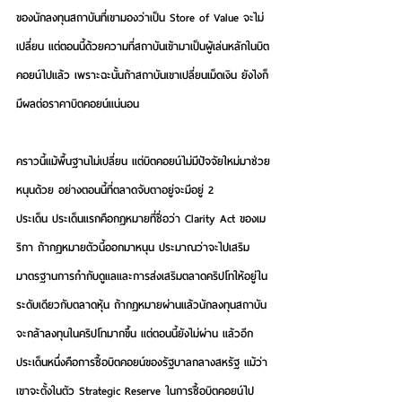
ของนักลงทุนสถาบันที่เขามองว่าเป็น Store of Value จะไม่
เปลี่ยน แต่ตอนนี้ด้วยความที่สถาบันเข้ามาเป็นผู้เล่นหลักในบิต
คอยน์ไปแล้ว เพราะฉะนั้นถ้าสถาบันเขาเปลี่ยนเม็ดเงิน ยังไงก็
มีผลต่อราคาบิตคอยน์แน่นอน 
คราวนี้แม้พื้นฐานไม่เปลี่ยน แต่บิตคอยน์ไม่มีปัจจัยใหม่มาช่วย
หนุนด้วย อย่างตอนนี้ที่ตลาดจับตาอยู่จะมีอยู่ 2 
ประเด็น ประเด็นแรกคือกฎหมายที่ชื่อว่า Clarity Act ของเม
ริกา ถ้ากฎหมายตัวนี้ออกมาหนุน ประมาณว่าจะไปเสริม
มาตรฐานการกำกับดูแลและการส่งเสริมตลาดคริปโทให้อยู่ใน
ระดับเดียวกับตลาดหุ้น ถ้ากฎหมายผ่านแล้วนักลงทุนสถาบัน
จะกล้าลงทุนในคริปโทมากขึ้น แต่ตอนนี้ยังไม่ผ่าน แล้วอีก
ประเด็นหนึ่งคือการซื้อบิตคอยน์ของรัฐบาลกลางสหรัฐ แม้ว่า
เขาจะตั้งในตัว Strategic Reserve ในการซื้อบิตคอยน์ไป