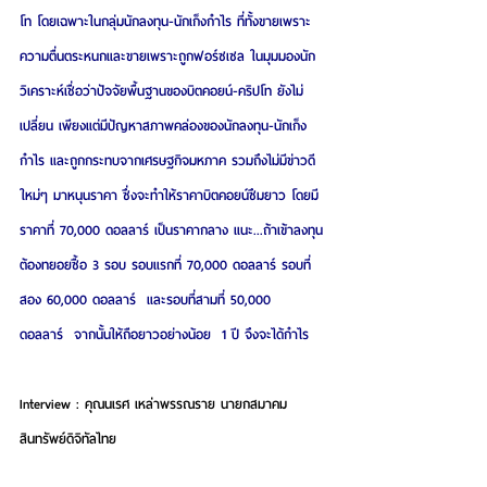
โท โดยเฉพาะในกลุ่มนักลงทุน-นักเก็งกำไร ที่ทั้งขายเพราะ
ความตื่นตระหนกและขายเพราะถูกฟอร์ซเซล ในมุมมองนัก
วิเคราะห์เชื่อว่าปัจจัยพื้นฐานของบิตคอยน์-คริปโท ยังไม่
เปลี่ยน เพียงแต่มีปัญหาสภาพคล่องของนักลงทุน-นักเก็ง
กำไร และถูกกระทบจากเศรษฐกิจมหภาค รวมถึงไม่มีข่าวดี
ใหม่ๆ มาหนุนราคา ซึ่งจะทำให้ราคาบิตคอยน์ซึมยาว โดยมี
ราคาที่ 70,000 ดอลลาร์ เป็นราคากลาง แนะ...ถ้าเข้าลงทุน
ต้องทยอยซื้อ 3 รอบ รอบแรกที่ 70,000 ดอลลาร์ รอบที่
สอง 60,000 ดอลลาร์  และรอบที่สามที่ 50,000 
ดอลลาร์  จากนั้นให้ถือยาวอย่างน้อย  1 ปี จึงจะได้กำไร
Interview : คุณนเรศ เหล่าพรรณราย นายกสมาคม
สินทรัพย์ดิจิทัลไทย