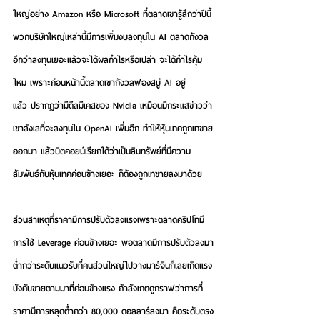
ใหญ่อย่าง Amazon หรือ Microsoft ที่ตลาดเขารู้สึกว่าปีนี้
พวกบริษัทใหญ่เหล่านี้มีการเพิ่มงบลงทุนใน AI ตลาดกังวล
อีกว่าลงทุนเยอะแล้วจะได้ผลกำไรหรือเปล่า จะได้กำไรคุ้ม
ไหม เพราะก่อนหน้านี้ตลาดเขากังวลฟองสบู่ AI อยู่
แล้ว ปรากฏว่ามีดีลมีเคสของ Nvidia เหมือนมีกระแสข่าวว่า
เขาลังเลที่จะลงทุนใน OpenAI เพิ่มอีก ทำให้หุ้นเทคถูกเทขาย
ออกมา แล้วบิตคอยน์เรียกได้ว่าเป็นสินทรัพย์ที่มีความ
สัมพันธ์กับหุ้นเทคค่อนข้างเยอะ ก็ต้องถูกเทขายลงมาด้วย 
ส่วนสาเหตุที่ราคามีการปรับตัวลงแรงเพราะตลาดคริปโทมี
การใช้ Leverage ค่อนข้างเยอะ พอตลาดมีการปรับตัวลงมา
ต่ำกว่าระดับแนวรับที่คนส่วนใหญ่ไปวางมาร์จินก็เลยเกิดแรง
บังคับขายตามมาที่ค่อนข้างแรง ถ้าสังเกตดูกราฟว่าการที่
ราคามีการหลุดต่ำกว่า 80,000 ดอลลาร์ลงมา คือระดับตรง