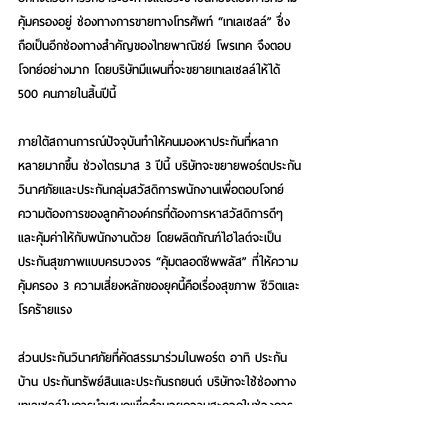
คุ้มครองอยู่ ช่องทางการขายทางโทรศัพท์ “เทเลเซลล์” ซึ่ง 
ถือเป็นอีกช่องทางสำคัญของไทยพาณิชย์ โพรเทค จึงตอบ
โจทย์อย่างมาก โดยบริษัทมีแผนที่จะขยายเทเลเซลล์ให้ได้ 
500 คนภายในสิ้นปีนี้
ภายใต้สถานการณ์ปัจจุบันทำให้คนมองหาประกันที่หลาก
หลายมากขึ้น ช่วงไตรมาส 3 ปีนี้ บริษัทจะขยายพอร์ตประกัน
วินาศภัยและประกันกลุ่มสวัสดิการพนักงานเพื่อตอบโจทย์
ความต้องการของลูกค้าองค์กรที่ต้องการหาสวัสดิการดีๆ 
และคุ้มค่าให้กับพนักงานด้วย โดยผลิตภัณฑ์ไฮไลต์จะเป็น
ประกันสุขภาพแบบครบวงจร “คุ้มตลอดชีพพลัส” ที่ให้ความ
คุ้มครอง 3 ความเสี่ยงหลักของยุคนี้คือเรื่องสุขภาพ ชีวิตและ
โรคร้ายแรง
ส่วนประกันวินาศภัยที่คัดสรรมาร่วมในพอร์ต อาทิ ประกัน
บ้าน ประกันทรัพย์สินและประกันรถยนต์ บริษัทจะใช้ช่องทาง
เทเลเซลล์ในการนำเสนอเพื่ออำนวยความสะดวกในช่วงการ
รักษาระยะห่างเช่นนี้ นอกจากการมีผลิตภัณฑ์ความคุ้มครอง