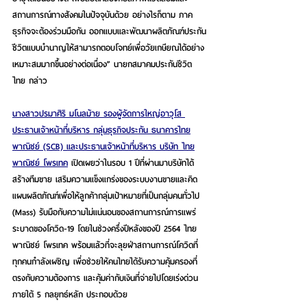
สถานการณ์ทางสังคมในปัจจุบันด้วย อย่างไรก็ตาม ภาค
ธุรกิจจะต้องร่วมมือกัน ออกแบบและพัฒนาผลิตภัณฑ์ประกัน
ชีวิตแบบบำนาญให้สามารถตอบโจทย์เพื่อวัยเกษียณได้อย่าง
เหมาะสมมากขึ้นอย่างต่อเนื่อง” นายกสมาคมประกันชีวิต
ไทย กล่าว
นางสาวปรมาศิริ มโนลม้าย รองผู้จัดการใหญ่อาวุโส 
ประธานเจ้าหน้าที่บริหาร กลุ่มธุรกิจประกัน ธนาคารไทย
พาณิชย์ (SCB) และประธานเจ้าหน้าที่บริหาร บริษัท ไทย
พาณิชย์ โพรเทค
 เปิดเผยว่าในรอบ 1 ปีที่ผ่านมาบริษัทได้
สร้างทีมขาย เสริมความแข็งแกร่งของระบบงานขายและคิด
แผนผลิตภัณฑ์เพื่อให้ลูกค้ากลุ่มเป้าหมายที่เป็นกลุ่มคนทั่วไป 
(Mass) รับมือกับความไม่แน่นอนของสถานการณ์การแพร่
ระบาดของโควิด-19 โดยในช่วงครึ่งปีหลังของปี 2564 ไทย
พาณิชย์ โพรเทค พร้อมแล้วที่จะลุยฝ่าสถานการณ์โควิดที่
ทุกคนกำลังเผชิญ เพื่อช่วยให้คนไทยได้รับความคุ้มครองที่
ตรงกับความต้องการ และคุ้มค่ากับเงินที่จ่ายไปโดยเร่งด่วน 
ภายใต้ 5 กลยุทธ์หลัก ประกอบด้วย