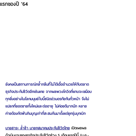
แรกของปี '64
ยังคงเป็นสถานการณ์กล้ำกลืนที่ไม่ได้เอื้ออำนวยให้กับตลาด
ธุรกิจประกันชีวิตอีกเช่นเคย จากผลพวงโควิดที่แทบจะเขมือบ
ทุกสิ่งอย่างในโลกมนุษย์ใบนี้ชนิดอ่วมอรทัยกันทั่วหน้า จึงไม่
แปลกที่ยอดขายทั้งใหม่และต่ออายุ ไม่ค่อยดีมากนัก หลาย
ค่ายต้องกัดฟันกินบุญเก่าที่สะสมกันมาตั้งแต่ยุครุ่นบุกเบิก 
นายสาระ ล่ำซำ นายกสมาคมประกันชีวิตไทย
 เปิดเผยผล
ดำเนินงานของธุรกิจประกันชีวิตช่วง 5 เดือนแรกปีนี้ (ม.ค.-