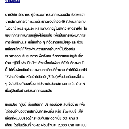
จ่ายฉุกเฉิน
นายวิทัย รัตนากร ผู้อำนวยการธนาคารออมสิน เปิดเผยว่า 
จากสถานการณ์การแพร่ระบาดของโควิด-19 ที่ส่งผลกระทบ
ในวงกว้างและรุนแรง หลายคนตกอยู่ในสภาวะขาดรายได้ ใน
ขณะที่ภาระที่แบกรับอยู่ยังไม่หมดไป เพื่อเป็นการแบ่งเบาภาระ
การผ่อนบ้านและหนี้สินต่าง ๆ ที่อัตราดอกเบี้ยสูง และช่วย
เหลือคนไทยให้ก้าวผ่านความยากลำบากนี้ไปด้วยกัน 
ธนาคารออมสินธนาคารเพื่อสังคม จึงออกแคมเปญสินเชื่อ
บ้าน “กู้ปีนี้ ผ่อนปีหน้า” ด้วยเงื่อนไขพิเศษที่ยังไม่ต้องผ่อนปี
นี้ ให้เริ่มผ่อนปีหน้าและผ่อนต่อเดือนที่ต่ำมาก ทำให้มีเงินสดไว้
ใช้จ่ายที่จำเป็น หรือนำไปปิดบัญชีเงินกู้เพื่อปลดล็อกหนี้ต่าง 
ๆ จึงไม่ต้องกังวลเรื่องค่าใช้จ่ายในช่วงสถานการณ์โควิด-19 
เมื่อกู้สินเชื่อบ้านกับธนาคารออมสิน
แคมเปญ “กู้ปีนี้ ผ่อนปีหน้า” ประกอบด้วย สินเชื่อบ้าน เพื่อ
ไถ่ถอนจำนองจากสถาบันการเงินอื่น หรือ รีไฟแนนซ์ มีให้
เลือกทั้งแบบปลอดชำระเงินต้นและดอกเบี้ย 0% นาน 9 
เดือน โดยในเดือนที่ 10-12 ผ่อนล้านละ 2,000 บาท และแบบ