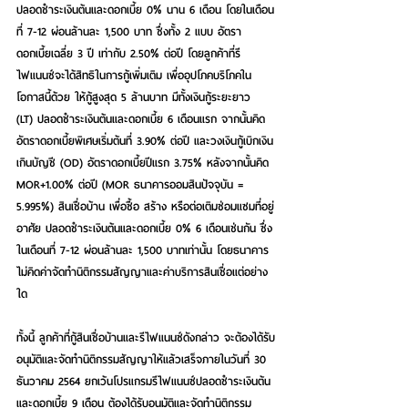
ปลอดชำระเงินต้นและดอกเบี้ย 0% นาน 6 เดือน โดยในเดือน
ที่ 7-12 ผ่อนล้านละ 1,500 บาท ซึ่งทั้ง 2 แบบ อัตรา
ดอกเบี้ยเฉลี่ย 3 ปี เท่ากับ 2.50% ต่อปี โดยลูกค้าที่รี
ไฟแนนซ์จะได้สิทธิในการกู้เพิ่มเติม เพื่ออุปโภคบริโภคใน
โอกาสนี้ด้วย ให้กู้สูงสุด 5 ล้านบาท มีทั้งเงินกู้ระยะยาว 
(LT) ปลอดชำระเงินต้นและดอกเบี้ย 6 เดือนแรก จากนั้นคิด
อัตราดอกเบี้ยพิเศษเริ่มต้นที่ 3.90% ต่อปี และวงเงินกู้เบิกเงิน
เกินบัญชี (OD) อัตราดอกเบี้ยปีแรก 3.75% หลังจากนั้นคิด 
MOR+1.00% ต่อปี (MOR ธนาคารออมสินปัจจุบัน = 
5.995%) สินเชื่อบ้าน เพื่อซื้อ สร้าง หรือต่อเติมซ่อมแซมที่อยู่
อาศัย ปลอดชำระเงินต้นและดอกเบี้ย 0% 6 เดือนเช่นกัน ซึ่ง
ในเดือนที่ 7-12 ผ่อนล้านละ 1,500 บาทเท่านั้น โดยธนาคาร
ไม่คิดค่าจัดทำนิติกรรมสัญญาและค่าบริการสินเชื่อแต่อย่าง
ใด
ทั้งนี้ ลูกค้าที่กู้สินเชื่อบ้านและรีไฟแนนซ์ดังกล่าว จะต้องได้รับ
อนุมัติและจัดทำนิติกรรมสัญญาให้แล้วเสร็จภายในวันที่ 30 
ธันวาคม 2564 ยกเว้นโปรแกรมรีไฟแนนซ์ปลอดชำระเงินต้น
และดอกเบี้ย 9 เดือน ต้องได้รับอนุมัติและจัดทำนิติกรรม