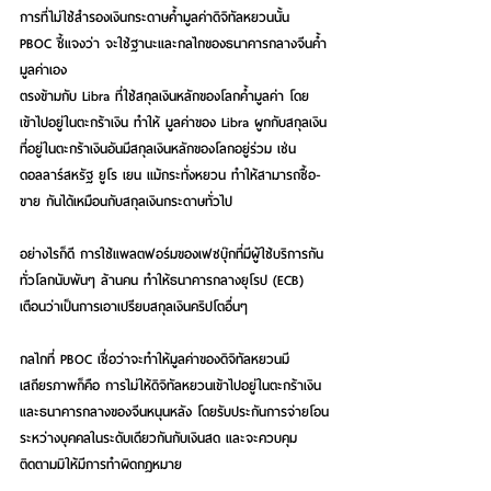
การที่ไม่ใช้สำรองเงินกระดาษค้ำมูลค่าดิจิทัลหยวนนั้น 
PBOC ชี้แจงว่า จะใช้ฐานะและกลไกของธนาคารกลางจีนค้ำ
มูลค่าเอง
ตรงข้ามกับ Libra ที่ใช้สกุลเงินหลักของโลกค้ำมูลค่า โดย
เข้าไปอยู่ในตะกร้าเงิน ทำให้ มูลค่าของ Libra ผูกกับสกุลเงิน
ที่อยู่ในตะกร้าเงินอันมีสกุลเงินหลักของโลกอยู่ร่วม เช่น 
ดอลลาร์สหรัฐ ยูโร เยน แม้กระทั่งหยวน ทำให้สามารถซื้อ-
ขาย กันได้เหมือนกับสกุลเงินกระดาษทั่วไป
อย่างไรก็ดี การใช้แพลตฟอร์มของเฟซบุ๊กที่มีผู้ใช้บริการกัน
ทั่วโลกนับพันๆ ล้านคน ทำให้ธนาคารกลางยุโรป (ECB) 
เตือนว่าเป็นการเอาเปรียบสกุลเงินคริปโตอื่นๆ
กลไกที่ PBOC เชื่อว่าจะทำให้มูลค่าของดิจิทัลหยวนมี
เสถียรภาพก็คือ การไม่ให้ดิจิทัลหยวนเข้าไปอยู่ในตะกร้าเงิน 
และธนาคารกลางของจีนหนุนหลัง โดยรับประกันการจ่ายโอน
ระหว่างบุคคลในระดับเดียวกันกับเงินสด และจะควบคุม
ติดตามมิให้มีการทำผิดกฎหมาย