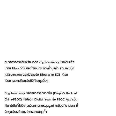
ธนาคารกลางจีนพร้อมออก cryptocurrency ของตนแล้ว 
เกทับ Libra ว่าไม่ต้องใช้เงินกระดาษค้ำมูลค่า ส่วนเฟซบุ๊ก
เตรียมแพลตฟอร์มไว้รองรับ Libra ฟาก ECB เตือน 
เป็นการเอาเปรียบเงินดิจิทัลสกุลอื่นๆ
Cryptocurrency ของธนาคารกลางจีน (People’s Bank of 
China-PBOC) ใช้ชื่อว่า Digital Yuan ซึ่ง PBOC คุยว่าเป็น
เงินคริปโตที่ไม่มีสกุลเงินกระดาษหนุนมูลค่าเหมือนกับ Libra ที่
มีสกุลเงินหลักของโลกหลายสกุลค้ำ