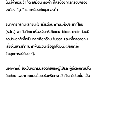
นั้นมีจำนวนจำกัด เสมือนทองคำที่ใครต้องการครอบครอง 
จะต้อง “ขุด” เอาเหมือนกับขุดทองคำ 
ธนาคารกลางหลายแห่ง แม้แต่ธนาคารแห่งประเทศไทย 
(ธปท.) พากันศึกษาเรื่องเงินคริปโตและ block chain โดยมี
จุดประสงค์เพื่อเป็นทางเลือกด้านเงินตรา 
และเพื่อลดความ
เสี่ยงในยามที่ค่าบาทผันผวนหรือถูกโจมตีเหมือนครั้ง
วิกฤตการณ์ต้มยำกุ้ง
นอกจากนี้ ยังเป็นความปลอดภัยของผู้ใช้และผู้ถือเงินคริปโต
อีกด้วย เพราะระบบบล็อกเชนหรือกระเป๋าเงินคริปโตนั้น เป็น
ระบบที่ปลอดภัย ไม่มีใครสามารถเข้ามาขโมยเงินของเราใน
บล็อกเชนของเราได้
การออก cryptocurrency ของธนาคารกลาง ยังเป็นการเพิ่ม
อำนาจให้แก่ธนาคารอีกด้วย 
เพราะปัจจุบัน ธนาคารกลางได้
รับความเชื่อถือน้อยลง