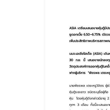
ASIA เตรียมเสนอขายหุ้นกู้มีปร
ชูดอกเบี้ย 6.50–6.75% เปิดจอง
เพิ่มประสิทธิภาพบริหารสภาพคล
บมจ.เอเชียโฮเต็ล (ASIA) เดิน
30 ก.ย. นี้ เสนอขายนักลงทุน
วัตถุประสงค์การออกหุ้นกู้ในคร
ฟากผู้บริหาร  "พัชรพล เตชะหรูว
นายพัชรพล เตชะหรูวิจิตร ผู้ช
หุ้นกู้ระยะยาว ชนิดระบุชื่อผู้ถ
หุ้น  โดยหุ้นกู้ดังกล่าวมีอา
ทุกๆ 3 เดือน ทั้งนี้จะเสนอขา