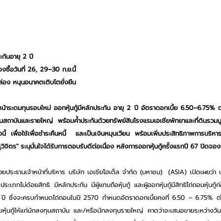
ะกันอายุ 2 ปี
ซื้อวันที่ 26, 29–30 ก.ย.นี้
่อง หนุนอนาคตเติบโตยั่งยืน
หน้าระดมทุนรอบใหม่ ออกหุ้นกู้มีหลักประกัน อายุ 2 ปี อัตราดอกเบี้ย 6.50–6.75%
สถาบันและรายใหญ่ พร้อมค้ำประกันด้วยทรัพย์สินโรงแรมเอเชียพัทยาและที่ดินรวมมู
ั้งนี้ เพื่อใช้เพื่อชำระคืนหนี้  และเป็นเงินหมุนเวียน พร้อมเพิ่มประสิทธิภาพการบริ
ิจิตร" ระบุมั่นใจได้รับการตอบรับดีต่อเนื่อง หลังการออกหุ้นกู้ครั้งแรกปี 67 ปิดจอง
่วยประธานเจ้าหน้าที่บริหาร บริษัท เอเชียโฮเต็ล จำกัด (มหาชน)  (ASIA) เปิดเผยว่า
ือ ประเภทไม่ด้อยสิทธิ มีหลักประกัน มีผู้แทนถือหุ้นกู้ และผู้ออกหุ้นกู้มีสิทธิไถ่ถอนหุ้
ยุ 2 ปี ซึ่งจะครบกำหนดไถ่ถอนในปี 2570 กำหนดอัตราดอกเบี้ยคงที่ 6.50 – 6.75% ต
ยหุ้นกู้ให้แก่นักลงทุนสถาบัน และ/หรือนักลงทุนรายใหญ่ คาดว่าจะเสนอขายระหว่าง