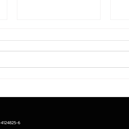
TACC ท็อปฟอร์ม! Q2/69 ราย
MTS 
ได้จากการขาย 682.8 ลบ. เพิ่ม
Toke
ขึ้น 18.2%ลุยรีแบรนด์-ปิดดีล
ลงทุ
ลงทุนใหม่สร้าง New S-Curve
ทองท
หนุนอนาคตเติบโตยั่งยืน
2-4124825-6