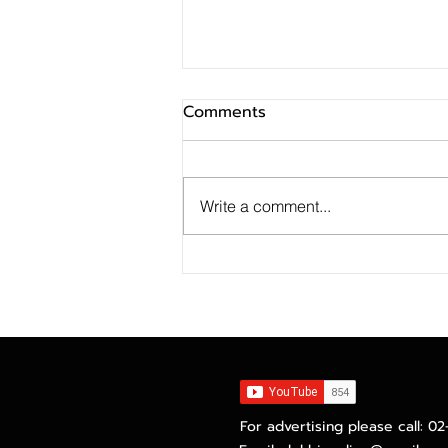
Comments
Write a comment...
SINO ประกาศ Q2/69 ทำกำไร
สุทธิ 10 ล้านบาท ฟื้นตัวแกร่ง
จากไตรมาสก่อน เตรียมจ่าย
ปันผลระหว่างกาล 0.014423
บาทต่อหุ้น ครึ่งปีหลังมุ่งเติบโต
ต่อเนื่อง
For advertising please call: 0