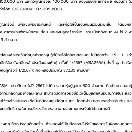
100,000 บาท และทวีคูณครั้งละ 100,000 บาท ซึ่งมีบริษัทหลักทรัพย์ หยวนต้า (ปร
ิดต่อได้ที่ Call Center : 02-009-8000
้ในครั้งนี้ เพื่อใช้เพื่อชำระคืนหนี้  และเพื่อใช้เป็นเงินหมุนเวียนระยะสั้น  โดยมีหลั
อาคารบ้านพักพนักงาน ที่ดิน และสิ่งปลูกสร้างอื่นๆ  รวมเนื้อที่ทั้งหมด 41 ไร่ 2 
.3 ล้านบาท
์สินหลักประกันต่อมูลค่าของหุ้นกู้ที่ยังมิได้ไถ่ถอนทั้งหมด ไม่น้อยกว่า  1.5 : 1  เ
ธิในทรัพย์สินหลักประกันของหุ้นกู้ ครั้งที่ 1/2567 (ASIA265A) ทั้งนี้ มูลค่าทรั
ุ้นกู้ครั้งที่ 1/2567 จะคงเหลือประมาณ 872.30 ล้านบาท
  ASIA กล่าวอีกว่า ในปี 2567 ได้มีการออกหุ้นกู้มูลค่า 300 ล้านบาท ถือเป็นการออกหุ้น
ับจากนักลงทุนอย่างล้นหลาม สามารถปิดการจองซื้อได้เต็มมูลค่าเสนอขายภายในระยะเวลา
ามไว้วางใจและความเชื่อมั่นที่นักลงทุนมีต่อบริษัทฯ โดยที่ผ่านมาสามารถจ่ายเงินต้น แ
งประสิทธิภาพในการบริหารจัดการสภาพคล่องทางการเงินได้เป็นอย่างดี
ช้ตรงตามวัตถุประสงค์ทุกครั้ง ซึ่งแสดงให้เห็นถึงความโปร่งใสและการรับผิดชอบต่อค
่าการออกหุ้นกู้ชุดใหม่ในครั้งนี้จะยังคงได้รับความไว้วางใจจากนักลงทุนเช่นเดิม  ซึ่งจ