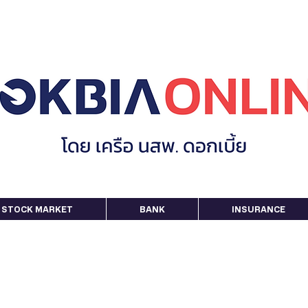
STOCK MARKET
BANK
INSURANCE