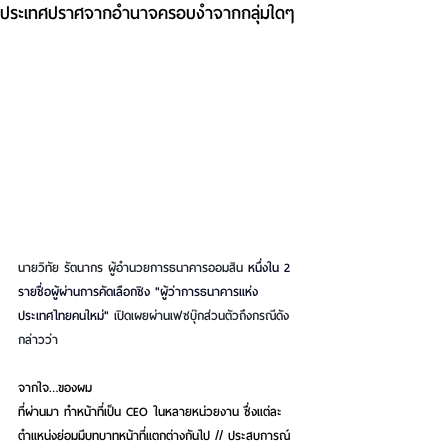
ประเทศปราศจากอำนาจครอบงำจากกลุ่มใดๆ
นายวิทัย รัตนากร ผู้อำนวยการธนาคารออมสิน 
หนึ่งใน 2 
รายชื่อผู้ผ่านการคัดเลือกชิง "ผู้ว่าการธนาคารแห่ง
ประเทศไทยคนใหม่" 
เปิดเผยผ่านเฟซบุ๊กส่วนตัวถึงกรณีดัง
กล่าวว่า 
จากใจ…ของผม
ที่ผ่านมา ทำหน้าที่เป็น CEO ในหลายหน่วยงาน ซึ่งแต่ละ
ตำแหน่งย่อมมีบทบาทหน้าที่แตกต่างกันไป // ประสบการณ์