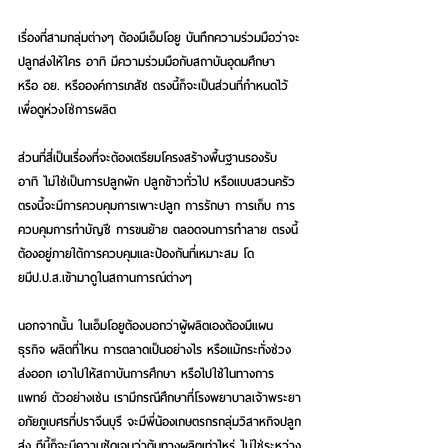
เรื่องที่สามกลุ่มต่างๆ ต้องมีเอ็มโอยู บันทึกความร่วมมือว่าจะ
ปลูกส่งให้ใคร อาทิ มีความร่วมมือกับสถาบันอุดมศึกษา 
หรือ อย. หรือองค์การเภสัช ตรงนี้ก็จะเป็นส่วนที่กำหนดไว้
เพื่อดูห่วงโซ่การผลิต
ส่วนที่สี่เป็นเรื่องที่จะต้องเตรียมโครงสร้างพื้นฐานรองรับ 
อาทิ ไม่ใช่เป็นการปลูกผัก ปลูกข้าวทั่วไป หรือแบบสวนครัว 
ตรงนี้จะมีการควบคุมการเพาะปลูก การรักษา การเก็บ การ
ควบคุมการทำบัญชี การขนย้าย ตลอดจนการทำลาย ตรงนี้
ต้องอยู่ภายใต้การควบคุมและป้องกันที่เหมาะสม โด
ยมีป.ป.ส.เข้ามาดูในสถานการณ์ต่างๆ 
นอกจากนั้น ในเอ็มโอยูต้องบอกว่าผู้ผลิตเองต้องมีแผน
ธุรกิจ ผลิตที่ไหน การตลาดเป็นอย่างไร หรือแม้กระทั่งช่วง
ส่งออก เอาไปให้สถาบันการศึกษา หรือไปใช้ในทางการ
แพทย์ ตัวอย่างเช่น เรามีกรณีศึกษาที่โรงพยาบาลเจ้าพระยา
อภัยภูเบศรที่ปราจีนบุรี จะมีพี่น้องเกษตรกรกลุ่มวิสาหกิจปลูก
ส่ง ทีนี้ก็จะมีความชัดเจนว่าต้นทางผลิตเท่าไหร่ ไม่ใช่ระหว่าง