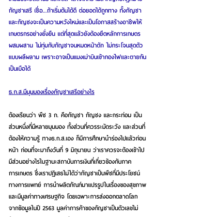
กัญชาเสรี เชื่อ...ถ้าเริ่มต้นได้ดี ต่อยอดได้ถูกทาง ทั้งกัญชา
และกัญชงจะเป็นความหวังใหม่และเป็นโอกาสสร้างอาชีพให้
เกษตรกรอย่างยั่งยืน แต่ที่สุดแล้วยังต้องยึดหลักการเกษตร
ผสมผสาน ไม่ทุ่มกับกัญชาจนหมดหน้าตัก ไม่กระโจนสุดตัว
แบบผลีผลาม เพราะอาจเป็นแมงเม่าบินเข้ากองไฟและตายกัน
เป็นเบือได้
ธ.ก.ส.มีมุมมองเรื่องกัญชาเสรีอย่างไร
ต้องเรียนว่า พืช 3 ก. คือกัญชา กัญชง และกระท่อม เป็น
ส่วนหนึ่งที่มีหลายมุมมอง ทั้งส่วนที่ควรระมัดระวัง และส่วนที่
ต้องให้ความรู้ ทางธ.ก.ส.เอง ก็มีการศึกษานำร่องไปแล้วก่อน
หน้า ก่อนที่จะมาถึงวันที่ 9 มิถุนายน ว่าเราควรจะต้องเข้าไป
มีส่วนอย่างไรในฐานะสถาบันการเงินที่เกี่ยวข้องกับภาค
การเกษตร ซึ่งเราปฏิเสธไม่ได้ว่ากัญชาเป็นพืชที่มีประโยชน์
ทางการแพทย์ การนำผลิตภัณฑ์มาแปรรูปในเรื่องของสุขภาพ
และมีมูลค่าทางเศรษฐกิจ โดยเฉพาะการส่งออกตลาดโลก 
จากข้อมูลในปี 2563 มูลค่าการค้าของกัญชาเป็นตัวเลขไม่