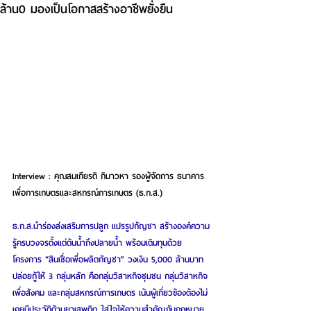
ล้าน0 มองเป็นโอกาสสร้างอาชีพยั่งยืน
Interview : คุณสมเกียรติ กิมาวหา รองผู้จัดการ ธนาคาร
เพื่อการเกษตรและสหกรณ์การเกษตร (ธ.ก.ส.)
ธ.ก.ส.นำร่องส่งเสริมการปลูก แปรรูปกัญชา สร้างองค์ความ
รู้ครบวงจรตั้งแต่ต้นน้ำถึงปลายน้ำ พร้อมเติมทุนด้วย
โครงการ “สินเชื่อเพื่อผลิตกัญชา” วงเงิน 5,000 ล้านบาท 
ปล่อยกู้ให้ 3 กลุ่มหลัก คือกลุ่มวิสาหกิจชุมชน กลุ่มวิสาหกิจ
เพื่อสังคม และกลุ่มสหกรณ์การเกษตร เน้นผู้เกี่ยวข้องต้องไม่
เคยมีประวัติด้านยาเสพติด ใส่ใจให้ความสำคัญกับกฎหมาย