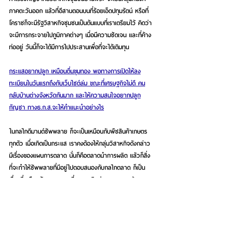
ภาคตะวันออก แล้วที่อีสานตอนบนที่ร้อยเอ็ดปทุมรัตน์ หรือที่
โคราชก็จะมีรัฐวิสาหกิจชุมชนเป็นต้นแบบที่เราเตรียมไว้ คิดว่า
จะมีการกระจายไปภูมิภาคต่างๆ เมื่อมีความชัดเจน และที่ค้าง
ท่ออยู่ วันนี้ก็จะได้มีการไปประสานเพื่อที่จะได้เติมทุน
กระแสอยากปลูก เหมือนตื่นขุมทอง พอทางการเปิดให้ลง
ทะเบียนในวันแรกถึงกับเว็บไซต์ล่ม ขณะที่เศรษฐกิจไม่ดี คน
กลับบ้านต่างจังหวัดกันมาก และให้ความสนใจอยากปลูก
กัญชา ทางธ.ก.ส.จะให้คำแนะนำอย่างไร
ในกลไกดีมานด์ซัพพลาย ก็จะเป็นเหมือนกับพืชสินค้าเกษตร
ทุกตัว เมื่อเกิดเป็นกระแส เราคงต้องให้กลุ่มวิสาหกิจดังกล่าว
มีเรื่องของแผนการตลาด นั่นก็คือตลาดนำการผลิต แล้วก็สิ่ง
ที่จะทำให้ซัพพลายที่มีอยู่ไปตอบสนองกับกลไกตลาด ก็เป็น
เรื่องที่เหมือนจัดการความเสี่ยง เราคิดว่าแรกๆ เลย ช่อดอก
ราคาที่คาดการณ์กันไว้ประมาณ 40,000-50,000 บาท 
เกรดดี 37,000 บาทถึง 43,000 บาท เราก็จะให้ข้อมูลกับพี่
น้องเกษตรกร และคิดว่าต้องมีการจัดการความเสี่ยงในเรื่อง