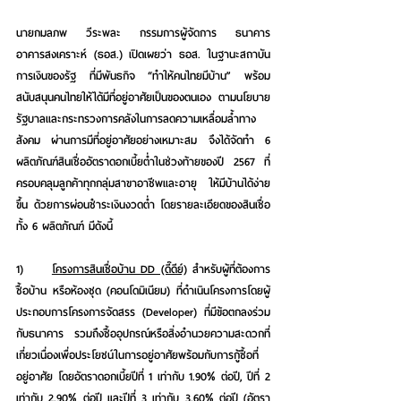
นายกมลภพ วีระพละ กรรมการผู้จัดการ ธนาคาร
อาคารสงเคราะห์ (ธอส.) 
เปิดเผยว่า ธอส. ในฐานะสถาบัน
การเงินของรัฐ ที่มีพันธกิจ 
“ทำให้คนไทยมีบ้าน” 
พร้อม
สนับสนุนคนไทยให้ได้มีที่อยู่อาศัยเป็นของตนเอง ตามนโยบาย
รัฐบาลและกระทรวงการคลังในการลดความเหลื่อมล้ำทาง
สังคม ผ่านการมีที่อยู่อาศัยอย่างเหมาะสม จึงได้จัดทำ 6 
ผลิตภัณฑ์สินเชื่ออัตราดอกเบี้ยต่ำในช่วงท้ายของปี 2567 ที่
ครอบคลุมลูกค้าทุกกลุ่มสาขาอาชีพและอายุ ให้มีบ้านได้ง่าย
ขึ้น ด้วยการผ่อนชำระเงินงวดต่ำ โดยรายละเอียดของสินเชื่อ
ทั้ง 6 ผลิตภัณฑ์ มีดังนี้
1)     
โครงการสินเชื่อบ้าน DD (ดี๊ดีย์)
 สำหรับผู้ที่ต้องการ
ซื้อบ้าน หรือห้องชุด (คอนโดมิเนียม) ที่ดำเนินโครงการโดยผู้
ประกอบการโครงการจัดสรร (Developer) ที่มีข้อตกลงร่วม
กับธนาคาร รวมถึงซื้ออุปกรณ์หรือสิ่งอำนวยความสะดวกที่
เกี่ยวเนื่องเพื่อประโยชน์ในการอยู่อาศัยพร้อมกับการกู้ซื้อที่
อยู่อาศัย โดยอัตราดอกเบี้ยปีที่ 1 เท่ากับ 1.90% ต่อปี, ปีที่ 2 
เท่ากับ 2.90% ต่อปี และปีที่ 3 เท่ากับ 3.60% ต่อปี (อัตรา