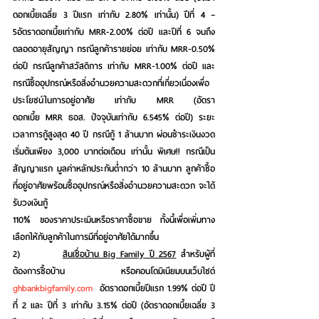
ดอกเบี้ยเฉลี่ย 3 ปีแรก เท่ากับ 2.80% เท่านั้น) ปีที่ 4 – 
5อัตราดอกเบี้ยเท่ากับ MRR-2.00% ต่อปี และปีที่ 6 จนถึง
ตลอดอายุสัญญา กรณีลูกค้ารายย่อย เท่ากับ MRR-0.50% 
ต่อปี กรณีลูกค้าสวัสดิการ เท่ากับ MRR-1.00% ต่อปี และ
กรณีซื้ออุปกรณ์หรือสิ่งอำนวยความสะดวกที่เกี่ยวเนื่องเพื่อ
ประโยชน์ในการอยู่อาศัย เท่ากับ MRR (อัตรา
ดอกเบี้ย MRR ธอส. ปัจจุบันเท่ากับ 6.545% ต่อปี) ระยะ
เวลาการกู้สูงสุด 40 ปี กรณีกู้ 1 ล้านบาท ผ่อนชำระเงินงวด
เริ่มต้นเพียง 3,000 บาทต่อเดือน เท่านั้น พิเศษ!! กรณีเป็น
สัญญาแรก มูลค่าหลักประกันต่ำกว่า 10 ล้านบาท ลูกค้าซื้อ
ที่อยู่อาศัยพร้อมซื้ออุปกรณ์หรือสิ่งอำนวยความสะดวก จะได้
รับวงเงินกู้
110% ของราคาประเมินหรือราคาซื้อขาย ทั้งนี้เพื่อเพิ่มทาง
เลือกให้กับลูกค้าในการมีที่อยู่อาศัยได้มากขึ้น
2)         
สินเชื่อบ้าน Big Family ปี 2567
 สำหรับผู้ที่
ต้องการซื้อบ้าน หรือคอนโดมิเนียมบนเว็บไซต์ 
ghbankbigfamily.com
  อัตราดอกเบี้ยปีแรก 1.99% ต่อปี ปี
ที่ 2 และ ปีที่ 3 เท่ากับ 3.15% ต่อปี (อัตราดอกเบี้ยเฉลี่ย 3 