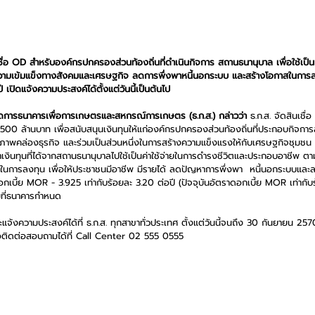
นเชื่อ OD สำหรับองค์กรปกครองส่วนท้องถิ่นที่ดำเนินกิจการ สถานธนานุบาล เพื่อใช้เป็น
วามเข้มแข็งทางสังคมและเศรษฐกิจ ลดการพึ่งพาหนี้นอกระบบ และสร้างโอกาสในการล
 เปิดแจ้งความประสงค์ได้ตั้งแต่วันนี้เป็นต้นไป
ู้จัดการธนาคารเพื่อการเกษตรและสหกรณ์การเกษตร (ธ.ก.ส.) กล่าวว่า
 ธ.ก.ส. จัดสินเชื
500 ล้านบาท เพื่อสนับสนุนเงินทุนให้แก่องค์กรปกครองส่วนท้องถิ่นที่ประกอบกิจก
มสภาพคล่องธุรกิจ และร่วมเป็นส่วนหนึ่งในการสร้างความแข็งแรงให้กับเศรษฐกิจชุมชน 
นำเงินทุนที่ได้จากสถานธนานุบาลไปใช้เป็นค่าใช้จ่ายในการดำรงชีวิตและประกอบอาชีพ 
าสในการลงทุน เพื่อให้ประชาชนมีอาชีพ มีรายได้ ลดปัญหาการพึ่งพา  หนี้นอกระบบแล
เบี้ย MOR - 3.925 เท่ากับร้อยละ 3.20 ต่อปี (ปัจจุบันอัตราดอกเบี้ย MOR เท่ากับร
มที่ธนาคารกำหนด
แจ้งความประสงค์ได้ที่ ธ.ก.ส. ทุกสาขาทั่วประเทศ ตั้งแต่วันนี้จนถึง 30 กันยายน 2
ือติดต่อสอบถามได้ที่ Call Center 02 555 0555  