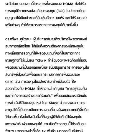
ระดับโลก นอกจากนี้โครงการทั้งหมดของ HOMA ยังได้รับ
การอนุมัติจากกรมส่งเสริมการลงทุน (BOI) ในประเทศไทย 
อนุญาตให้เป็นเจ้าของที่ดินเต็มอัตรา 100% และได้รับการส่ง
เสริมต่างๆ ทำให้สามารถขยายการลงทุนได้มากยิ่งขึ้น
ดร.ตรีพล ภูมิวสนะ
 ผู้บริหารกลุ่มธุรกิจบริการไพรเวทแบงค์ 
ธนาคารกสิกรไทย ได้เน้นถึงความต้องการของนักลงทุนใน
ทางเลือกการลงทุนที่ให้ผลตอบแทนที่คงที่ในสภาวะทาง
เศรษฐกิจที่ไม่แน่นอน "KBank กำลังมองหาผลิตภัณฑ์ที่มอบ
ผลตอบแทนที่เป็นเอกลักษณ์และสนับสนุนการกระจายลงทุนใน
สินทรัพย์ส่วนตัวเพื่อลดผลกระทบจากการผันผวนของ
ตลาด เช่น การลงทุนในอสังหาริมทรัพย์ส่วนตัว ซึ่ง
สอดคล้องกับ HOMA ที่ให้ความสำคัญกับ "การอยู่ร่วมกัน
และทำกิจกรรมสร้างสรรค์ร่วมกัน" เพื่อตอบสนองรสนิยมใน
การดำเนินชีวิตของรุ่นใหม่ โดย KBank สำรวจพบว่า การ
ลงทุนวิธีนี้เป็นทางเลือกการลงทุนที่อาจมีผลตอบแทนที่เชื่อถือ
ได้มากขึ้น ดังนั้นจึงเป็นสิ่งที่ดึงดูดผู้มีวิสัยทัศน์ให้ลงทุนใน
แพลตฟอร์มผ่านกองทุนได้ งานเปิดตัวกองทุนนี้ได้ระดับทุน
จำนวนมากอย่างน่าทึ่งถึง 1.2 พันล้านบาทภายในสัปดาห์