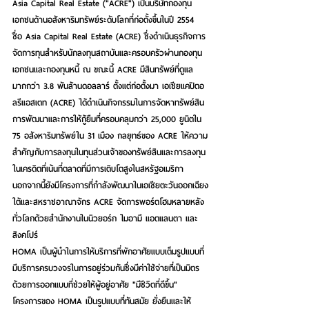
Asia Capital Real Estate ("ACRE") เป็นบริษัทกองทุน
เอกชนด้านอสังหาริมทรัพย์ระดับโลกที่ก่อตั้งขึ้นในปี 2554 
ชื่อ Asia Capital Real Estate (ACRE) ซึ่งดำเนินธุรกิจการ
จัดการทุนสำหรับนักลงทุนสถาบันและครอบครัวผ่านกองทุน
เอกชนและกองทุนหนี้ ณ ขณะนี้ ACRE มีสินทรัพย์ที่ดูแล
มากกว่า 3.8 พันล้านดอลลาร์ ตั้งแต่ก่อตั้งมา เอเชียแคปิตอ
ลรีแอสเตท (ACRE) ได้ดำเนินกิจกรรมในการจัดหาทรัพย์สิน 
การพัฒนาและการให้กู้ยืมที่ครอบคลุมกว่า 25,000 ยูนิตใน 
75 อสังหาริมทรัพย์ใน 31 เมือง กลยุทธ์ของ ACRE ให้ความ
สำคัญกับการลงทุนในทุนส่วนเจ้าของทรัพย์สินและการลงทุน
ในเครดิตที่เน้นที่ตลาดที่มีการเติบโตสูงในสหรัฐอเมริกา 
นอกจากนี้ยังมีโครงการที่กำลังพัฒนาในเอเชียตะวันออกเฉียง
ใต้และสหราชอาณาจักร ACRE จัดการพอร์ตโฮมหลายหลัง
ทั่วโลกด้วยสำนักงานในนิวยอร์ก ไมอามี แอตแลนตา และ
สิงคโปร์
HOMA เป็นผู้นำในการให้บริการที่พักอาศัยแบบเต็มรูปแบบที่
มีบริการครบวงจรในการอยู่ร่วมกันซึ่งมีค่าใช้จ่ายที่เป็นมิตร 
ด้วยการออกแบบที่ช่วยให้ผู้อยู่อาศัย "มีชีวิตที่ดีขึ้น" 
โครงการของ HOMA เป็นรูปแบบที่ทันสมัย ยั่งยืนและให้