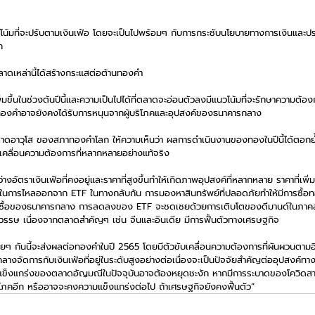
วโน้มที่จะปรับตามเงินเฟ้อ โดยจะเป็นไปพร้อมๆ กับการกระชับนโยบายทางการเงินและ
ก
ดเหล่านี้ได้สร้างกระแสต่อต้านทองคำ 
พิ่มขึ้นในช่วงต้นปีนี้และความเป็นไปได้ที่ตลาดจะอ่อนตัวลงมีแนวโน้มที่จะรักษาความต้อ
 ทองคำอาจยังคงได้รับการหนุนจากผู้บริโภคและอุปสงค์ของธนาคารกลาง
ตลาดอาวุโส ของสภาทองคำโลก ให้ความเห็นว่า ผลการดำเนินงานของทองในปีนี้ได้ตอกย
ับเคลื่อนความต้องการที่หลากหลายอย่างแท้จริง
างอัตราเงินเฟ้อที่คงอยู่และราคาที่สูงขึ้นทำให้เกิดภาพอุปสงค์ที่หลากหลาย ราคาที่เพิ่
เห็นในการไหลออกจาก ETF ในทางกลับกัน การมองหาสินทรัพย์ที่ปลอดภัยทำให้มีการซื้
การซื้อของธนาคารกลาง การลดลงของ ETF จะชดเชยด้วยการเติบโตของดีมานด์ในภาคส่
ทศวรรษ เนื่องจากตลาดสำคัญๆ เช่น จีนและอินเดีย มีการฟื้นตัวทางเศรษฐกิจ
้ายๆ กันนี้จะส่งผลต่อทองคำในปี 2565 โดยมีตัวขับเคลื่อนความต้องการที่ผันผวนตา
รกลางจัดการกับเงินเฟ้อที่อยู่ในระดับสูงอย่างต่อเนื่องจะเป็นปัจจัยสำคัญต่ออุปสงค์ท
ข็งแกร่งของตลาดอัญมณีในปัจจุบันอาจต้องหยุดชะงัก หากมีการระบาดของโควิดสายพ
ิโภคอีก หรืออาจจะคงความแข็งแกร่งต่อไป ถ้าเศรษฐกิจยังคงฟื้นตัว”