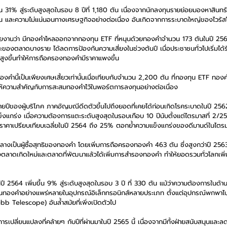
น 31% สู่ระดับสูงสุดในรอบ 8 ปีที่ 1,180 ตัน เนื่องจากนักลงทุนรายย่อยมองหาสินทร
มขึ้น และความไม่แน่นอนทางเศรษฐกิจอย่างต่อเนื่อง อันเกิดจากการระบาดใหญ่ของไวรัส
งานว่า มีทองคำไหลออกจากกองทุน ETF ที่หนุนด้วยทองคำจำนวน 173 ตันในปี 2564 
องตลาดบางราย ได้ลดการป้องกันความเสี่ยงในช่วงต้นปี เมื่อประชาชนทั่วไปเริ่มได้ร
ี่สูงขึ้นทำให้การถือครองทองคำมีราคาแพงขึ้น
นี้เป็นเพียงเศษเสี้ยวเท่านั้นเมื่อเทียบกับจำนวน 2,200 ตัน ที่กองทุน ETF ทองคำไ
นให้ความสำคัญกับการสะสมทองคำไว้ในพอร์ตการลงทุนอย่างต่อเนื่อง
ยปีของผู้บริโภค ภาคอัญมณีดีดตัวขึ้นไปถึงยอดที่เคยได้ก่อนเกิดโรคระบาดในปี 2562
ข็งแกร่ง เมื่อความต้องการแตะระดับสูงสุดในรอบเกือบ 10 ปีนับตั้งแต่ไตรมาสที่ 2/255
่าราคาเปรียบเทียบเฉลี่ยในปี 2564 ถึง 25% ตอกย้ำความแข็งแกร่งของดีมานด์ในไตรม
ารกลางเป็นผู้ซื้อสุทธิของทองคำ โดยเพิ่มการถือครองทองคำ 463 ตัน ซึ่งสูงกว่าปี 2
ตลาดเกิดใหม่และตลาดที่พัฒนาแล้วได้เพิ่มการสำรองทองคำ ทำให้ยอดรวมทั่วโลกเพิ่มข
 2564 เพิ่มขึ้น 9% สู่ระดับสูงสุดในรอบ 3 ปี ที่ 330 ตัน แม้ว่าความต้องการในด้า
้งานทองคำอย่างแพร่หลายในอุปกรณ์อิเล็กทรอนิกส์หลายประเภท ตั้งแต่อุปกรณ์พกพา
b Telescope) อันล้ำสมัยที่เพิ่งเปิดตัวไป
รเปลี่ยนแปลงที่คล้ายๆ กับปีที่ผ่านมาในปี 2565 นี้ เนื่องจากมีทั้งฝ่ายสนับสนุนแ