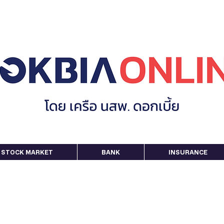
STOCK MARKET
BANK
INSURANCE