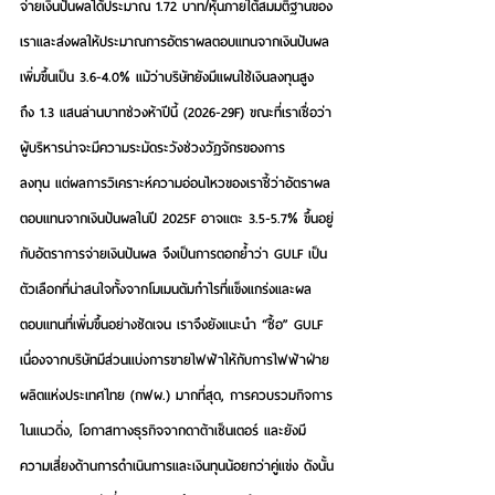
จ่ายเงินปันผลได้ประมาณ 1.72 บาท/หุ้นภายใต้สมมติฐานของ
เราและส่งผลให้ประมาณการอัตราผลตอบแทนจากเงินปันผล
เพิ่มขึ้นเป็น 3.6-4.0% แม้ว่าบริษัทยังมีแผนใช้เงินลงทุนสูง
ถึง 1.3 แสนล่านบาทช่วงห้าปีนี้ (2026-29F) ขณะที่เราเชื่อว่า
ผู้บริหารน่าจะมีความระมัดระวังช่วงวัฏจักรของการ
ลงทุน แต่ผลการวิเคราะห์ความอ่อนไหวของเราชี้ว่าอัตราผล
ตอบแทนจากเงินปันผลในปี 2025F อาจแตะ 3.5-5.7% ขึ้นอยู่
กับอัตราการจ่ายเงินปันผล จึงเป็นการตอกย้ำว่า GULF เป็น
ตัวเลือกที่น่าสนใจทั้งจากโมเมนตัมกำไรที่แข็งแกร่งและผล
ตอบแทนที่เพิ่มขึ้นอย่างชัดเจน เราจึงยังแนะนำ “ซื้อ” GULF 
เนื่องจากบริษัทมีส่วนแบ่งการขายไฟฟ้าให้กับการไฟฟ้าฝ่าย
ผลิตแห่งประเทศไทย (กฟผ.) มากที่สุด, การควบรวมกิจการ
ในแนวดิ่ง, โอกาสทางธุรกิจจากดาต้าเซ็นเตอร์ และยังมี
ความเสี่ยงด้านการดำเนินการและเงินทุนน้อยกว่าคู่แข่ง ดังนั้น