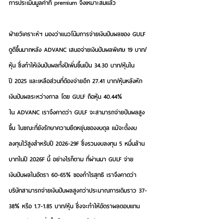
การประเมินมูลค่าที่ premium จึงเหมาะสมแล้ว 
ฝ่ายวิเคราะห์ฯ มองว่าแนวโน้มการจ่ายเงินปันผลของ GULF 
ดูดีขึ้นมากหลัง ADVANC เสนอจ่ายเงินปันผลพิเศษ 19 บาท/
หุ้น ซึ่งทำให้เงินปันผลทั้งปีเพิ่มขึ้นเป็น 34.30 บาท/หุ้นใน
ปี 2025 และเหลือส่วนที่ต้องจ่ายอีก 27.41 บาท/หุ้นหลังหัก
เงินปันผลระหว่างกาล โดย GULF ถือหุ้น 40.44% 
ใน ADVANC เราจึงคาดว่า GULF จะสามารถจ่ายปันผลสูง
ขึ้น ในขณะที่ยังรักษาความยืดหยุ่นของงบดุล แม้จะตั้งงบ
ลงทุนไว้สูงสำหรับปี 2026-29F ซึ่งรวมงบลงทุน 5 หมื่นล้าน
บาทในปี 2026F นี้ อย่างไรก็ตาม ที่ผ่านมา GULF จ่าย
เงินปันผลในอัตรา 60-65% ของกำไรสุทธิ เราจึงคาดว่า
บริษัทสามารถจ่ายเงินปันผลสูงกว่าประมาณการเดิมราว 37-
38% หรือ 1.7-1.85 บาท/หุ้น ซึ่งจะทำให้อัตราผลตอบแทน