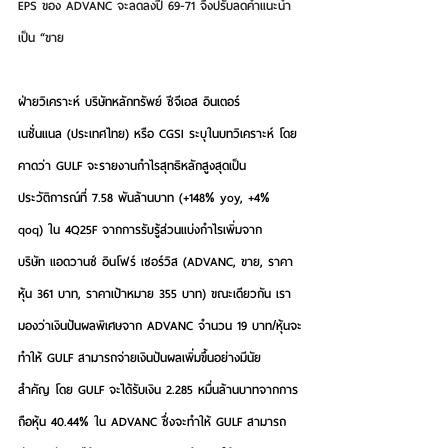
EPS ของ ADVANC จะลดลงปี 69-71 จึงปรับลดคำแนะนำ
เป็น “ขาย
ฝ่ายวิเคราะห์ บริษัทหลักทรัพย์ ซีจีเอส อินเตอร์
เนชั่นแนล (ประเทศไทย) หรือ CGSI ระบุในบทวิเคราะห์ โดย
คาดว่า GULF จะรายงานกำไรสุทธิหลักสูงสุดเป็น
ประวัติการณ์ที่ 7.58 พันล้านบาท (+148% yoy, +4% 
qoq) ใน 4Q25F จากการรับรู้ส่วนแบ่งกำไรเพิ่มจาก
บริษัท แอดวานซ์ อินโฟร์ เซอร์วิส (ADVANC, ขาย, ราคา
หุ้น 361 บาท, ราคาเป้าหมาย 355 บาท) ขณะเดียวกัน เรา
มองว่าเงินปันผลพิเศษจาก ADVANC จำนวน 19 บาท/หุ้นจะ
ทำให้ GULF สามารถจ่ายเงินปันผลเพิ่มขึ้นอย่างมีนัย
สำคัญ โดย GULF จะได้รับเงิน 2.285 หมื่นล้านบาทจากการ
ถือหุ้น 40.44% ใน ADVANC ซึ่งจะทำให้ GULF สามารถ