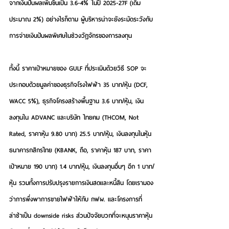
จากเงินปันผลเพิ่มขึ้นเป็น 3.6-4% ในปี 2025-27F (เดิม
ประมาณ 2%) อย่างไรก็ตาม ผู้บริหารน่าจะยังระมัดระวังกับ
การจ่ายเงินปันผลพิเศษในช่วงวัฏจักรของการลงทุน
ทั้งนี้ ราคาเป้าหมายของ GULF ที่ประเมินด้วยวิธี SOP จะ
ประกอบด้วยมูลค่าของธุรกิจโรงไฟฟ้า 35 บาท/หุ้น (DCF, 
WACC 5%), ธุรกิจโครงสร้างพื้นฐาน 3.6 บาท/หุ้น, เงิน
ลงทุนใน ADVANC และบริษัท ไทยคม (THCOM, Not 
Rated, ราคาหุ้น 9.80 บาท) 25.5 บาท/หุ้น, เงินลงทุนในหุ้น
ธนาคารกสิกรไทย (KBANK, ถือ, ราคาหุ้น 187 บาท, ราคา
เป้าหมาย 190 บาท) 1.4 บาท/หุ้น, เงินลงทุนอื่นๆ อีก 1 บาท/
หุ้น รวมทั้งการปรับปรุงรายการเงินสดและหนี้สิน โดยเรามอง
ว่าการพึ่งพาการขายไฟฟ้าให้กับ กฟผ. และโครงการที่
ล่าช้าเป็น downside risks ส่วนปัจจัยบวกที่จะหนุนราคาหุ้น