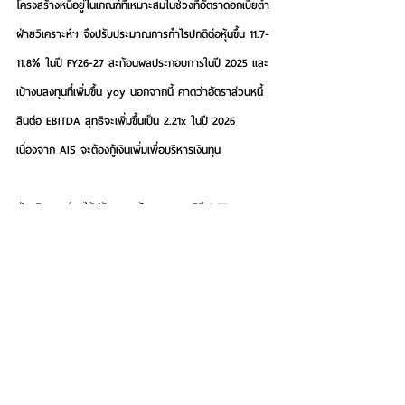
โครงสร้างหนี้อยู่ในเกณฑ์ที่เหมาะสมในช่วงที่อัตราดอกเบี้ยต่ำ
ฝ่ายวิเคราะห์ฯ จึงปรับประมาณการกำไรปกติต่อหุ้นขึ้น 11.7-
11.8% ในปี FY26-27 สะท้อนผลประกอบการในปี 2025 และ
เป้างบลงทุนที่เพิ่มขึ้น yoy นอกจากนี้ คาดว่าอัตราส่วนหนี้
สินต่อ EBITDA สุทธิจะเพิ่มขึ้นเป็น 2.21x ในปี 2026 
เนื่องจาก AIS จะต้องกู้เงินเพิ่มเพื่อบริหารเงินทุน 
ฝ่ายวิเคราะห์ฯ ได้ปรับราคาเป้าหมายตามวิธี DCF 
ของ AIS ขึ้นจาก 349 บาทเป็น 355 บาท (WACC: 6.57%, 
อัตราการเติบโตระยะยาว: 2.0%) หลังปรับประมาณการกำไร
ในปี 2026-27 แต่เราปรับลดคำแนะนำจาก “ซื้อ” 
เป็น “ขาย” เนื่องจากราคาหุ้นในปัจจุบันสูงกว่าราคาเป้า
หมายแล้วหลังปรับตัวขึ้น 23.4% ช่วงสามเดือนที่ผ่านมา อีก
ทั้งเรามองว่าการประเมินมูลค่าที่ EV/EBITDA 10.3x 