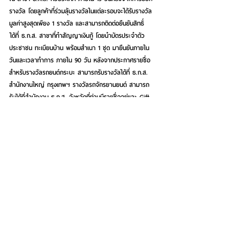
รางวัล โดยลูกค้าที่ร่วมลุ้นรางวัลในแต่ละรอบจะได้รับรางวัล
มูลค่าสูงสุดเพียง 1 รางวัล และสามารถติดต่อยืนยันสิทธิ์
ได้ที่ ธ.ก.ส. สาขาที่ทำสัญญาเงินกู้ โดยนำบัตรประจำตัว
ประชาชน ทะเบียนบ้าน พร้อมสำเนา 1 ชุด มายืนยันภายใน
วันและเวลาทำการ ภายใน 90 วัน หลังจากประกาศรายชื่อ 
สำหรับรางวัลรถยนต์กระบะ สามารถรับรางวัลได้ที่ ธ.ก.ส. 
สำนักงานใหญ่ กรุงเทพฯ รางวัลรถจักรยานยนต์ สามารถ
รับได้ที่สำนักงาน ธ.ก.ส. จังหวัดที่ท่านมีรายชื่ออยู่และ Gift 
Voucher ธ.ก.ส. สามารถรับได้ที่ ธ.ก.ส. สาขาที่ท่านเป็น
ลูกค้า ทั้งนี้ หากเลยกำหนด ธนาคารจะถือว่าสละสิทธิ์และจะ
นำรางวัลไปมอบแก่องค์กรการกุศลต่อไป โดยรางวัลดัง
กล่าว ไม่สามารถเปลี่ยนเป็นรางวัลอื่นหรือเงินสดได้
See All