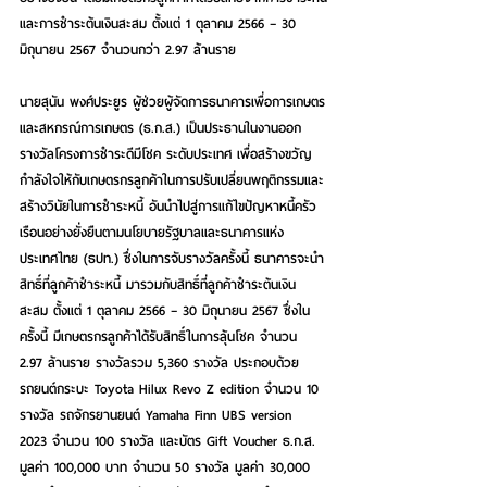
และการชำระต้นเงินสะสม ตั้งแต่ 1 ตุลาคม 2566 – 30 
มิถุนายน 2567 จำนวนกว่า 2.97 ล้านราย
นายสุนัน พงศ์ประยูร ผู้ช่วยผู้จัดการธนาคารเพื่อการเกษตร
และสหกรณ์การเกษตร (ธ.ก.ส.) 
เป็นประธานในงานออก
รางวัลโครงการชำระดีมีโชค
ระดับประเทศ เพื่อสร้างขวัญ
กำลังใจให้กับเกษตรกรลูกค้าในการปรับเปลี่ยนพฤติกรรมและ
สร้างวินัยในการชำระหนี้ อันนำไปสู่การแก้ไขปัญหาหนี้ครัว
เรือนอย่างยั่งยืนตามนโยบายรัฐบาลและธนาคารแห่ง
ประเทศไทย (ธปท.) ซึ่งในการจับรางวัลครั้งนี้ ธนาคารจะนำ
สิทธิ์ที่ลูกค้าชำระหนี้ มารวมกับสิทธิ์ที่ลูกค้าชำระต้นเงิน
สะสม ตั้งแต่ 1 ตุลาคม 2566 – 30 มิถุนายน 2567 ซึ่งใน
ครั้งนี้ มีเกษตรกรลูกค้าได้รับสิทธิ์ในการลุ้นโชค จำนวน 
2.97 ล้านราย รางวัลรวม 5,360 รางวัล ประกอบด้วย 
รถยนต์กระบะ Toyota Hilux Revo Z edition จำนวน 10 
รางวัล รถจักรยานยนต์ Yamaha Finn UBS version 
2023 จำนวน 100 รางวัล และบัตร Gift Voucher ธ.ก.ส. 
มูลค่า 100,000 บาท จำนวน 50 รางวัล มูลค่า 30,000 