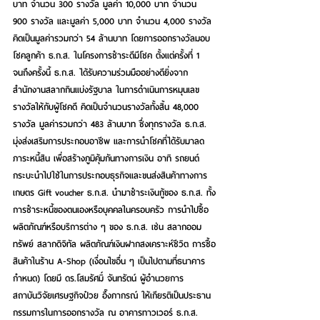
บาท จำนวน 300 รางวัล มูลค่า 10,000 บาท จำนวน 
900 รางวัล และมูลค่า 5,000 บาท จำนวน 4,000 รางวัล 
คิดเป็นมูลค่ารวมกว่า 54 ล้านบาท โดยการออกรางวัลมอบ
โชคลูกค้า ธ.ก.ส. ในโครงการชำระดีมีโชค ตั้งแต่ครั้งที่ 1 
จนถึงครั้งนี้ ธ.ก.ส. ได้รับความร่วมมืออย่างดียิ่งจาก
สำนักงานสลากกินแบ่งรัฐบาล ในการดำเนินการหมุนเลข
รางวัลให้กับผู้โชคดี คิดเป็นจำนวนรางวัลทั้งสิ้น 48,000 
รางวัล มูลค่ารวมกว่า 483 ล้านบาท ซึ่
งทุกรางวัล ธ.ก.ส. 
มุ่งส่งเสริมการประกอบอาชีพ และการนำโชคที่ได้รับมาลด
ภาระหนี้สิน เพื่อสร้างภูมิคุ้มกันทางการเงิน 
อาทิ รถยนต์
กระบะนำไปใช้ในการประกอบธุรกิจและขนส่งสินค้าทางการ
เกษตร Gift voucher ธ.ก.ส. นำมาชำระเงินกู้ของ ธ.ก.ส. ทั้ง
การชำระหนี้ของตนเองหรือบุคคลในครอบครัว การนำไปซื้อ
ผลิตภัณฑ์หรือบริการต่าง ๆ ของ ธ.ก.ส. เช่น สลากออม
ทรัพย์ สลากดิจิทัล ผลิตภัณฑ์เงินฝากสงเคราะห์ชีวิต การซื้อ
สินค้าในร้าน A-Shop (เงื่อนไขอื่น ๆ เป็นไปตามที่ธนาคาร
กำหนด) โดยมี ดร.โสมรัศมิ์ จันทรัตน์ ผู้อำนวยการ
สถาบันวิจัยเศรษฐกิจป๋วย อึ๊งภากรณ์ ให้เกียรติเป็นประธาน
กรรมการในการออกรางวัล ณ อาคารทาวเวอร์ ธ.ก.ส. 