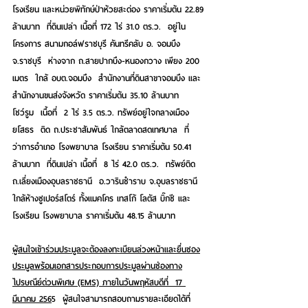
โรงเรียน และหน่วยพิทักษ์ป่าห้วยสะด่อง ราคาเริ่มต้น 22.89 
ล้านบาท  ที่ดินเปล่า เนื้อที่ 172 ไร่ 31.0 ตร.ว.  อยู่ใน
โครงการ สนามกอล์ฟราชบุรี คันทรีคลับ อ. จอมบึง 
จ.ราชบุรี  ห่างจาก ถ.สายปากบึง-หนองกวาง เพียง 200 
เมตร  ใกล้ อบต.จอมบึง  สำนักงานที่ดินสาขาจอมบึง และ
สำนักงานขนส่งจังหวัด ราคาเริ่มต้น 35.10 ล้านบาท  
โชว์รูม  เนื้อที่  2 ไร่ 3.5 ตร.ว. ทรัพย์อยู่ใจกลางเมือง
ยโสธร  ติด ถ.ประชาสัมพันธ์ ใกล้ตลาดสดเทศบาล  ที่
ว่าการอำเภอ โรงพยาบาล โรงเรียน ราคาเริ่มต้น 50.41 
ล้านบาท  ที่ดินเปล่า เนื้อที่  8 ไร่ 42.0 ตร.ว.  ทรัพย์ติด 
ถ.เลี่ยงเมืองอุบลราชธานี  อ.วารินชำราบ จ.อุบลราชธานี  
ใกล้ห้างซูเปอร์สโตร์ ทั้งแมคโคร เทสโก้ โลตัส บิ๊กซี และ
โรงเรียน โรงพยาบาล ราคาเริ่มต้น 48.15 ล้านบาท    
ผู้สนใจเข้าร่วมประมูลจะต้องลงทะเบียนล่วงหน้าและยื่นซอง
ประมูลพร้อมเอกสารประกอบการประมูลผ่านช่องทาง
ไปรษณีย์ด่วนพิเศษ (EMS) ภายในวันพฤหัสบดีที่  17 
มีนาคม 256
5  ผู้สนใจสามารถสอบถามรายละเอียดได้ที่ 