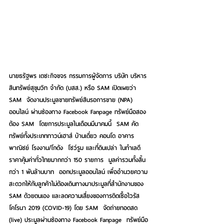
นายธรัฐพร เตชะกิจขจร กรรมการผู้จัดการ บริษัท บริหาร
สินทรัพย์สุขุมวิท จำกัด (บสส.) หรือ SAM เปิดเผยว่า 
SAM
จัดงานประมูลขายทรัพย์สินรอการขาย (NPA) 
ออนไลน์ ผ่านช่องทาง Facebook Fanpage ทรัพย์มือสอง
ต้อง SAM 
โดยการประมูลในเดือนมีนาคมนี้  SAM คัด
ทรัพย์ทั้งประเภททาวน์เฮาส์ บ้านเดี่ยว คอนโด อาคาร
พาณิชย์ โรงงาน/โกดัง  โชว์รูม และที่ดินเปล่า ในทำเลดี 
ราคาคุ้มค่าทั่วไทยมากกว่า 150 รายการ  มูลค่ารวมทั้งสิ้น
กว่า 1 พันล้านบาท  ออกประมูลออนไลน์ เพื่ออำนวยความ
สะดวกให้กับลูกค้าไม่ต้องเดินทางมาประมูลที่สำนักงานของ 
SAM ด้วยตนเอง และลดความเสี่ยงของการติดเชื้อไวรัส
โคโรนา 2019 (COVID-19) โดย SAM  จัดถ่ายทอดสด 
(live) ประมูลผ่านช่องทาง Facebook Fanpage  ทรัพย์มือ