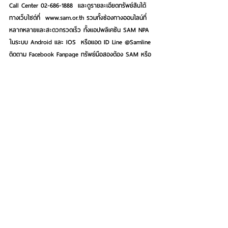
Call Center 02-686-1888  และดูรายละเอียดทรัพย์สินได้
ทางเว็บไซต์ที่  www.sam.or.th รวมทั้งช่องทางออนไลน์ที่
หลากหลายและสะดวกรวดเร็ว ทั้งแอปพลิเคชัน SAM NPA 
ในระบบ Android และ IOS  หรือแอด ID Line @Samline 
ติดตาม Facebook Fanpage ทรัพย์มือสองต้อง SAM หรือ 
SAM NPA Channel บน YouTube และ @SAM_NPA บน 
Twitter  เพื่อติดตามข้อมูลข่าวสารดี ๆ จาก SAM 
See All
Recent Posts