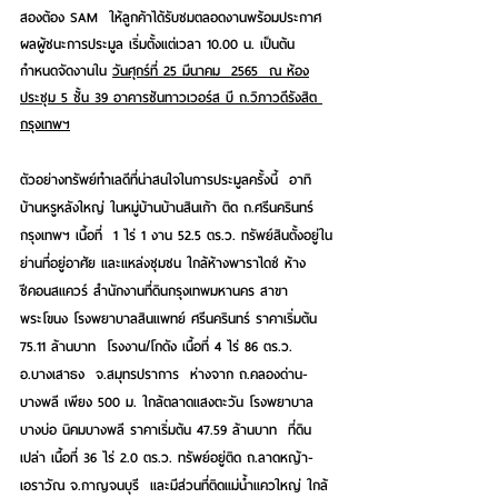
สองต้อง SAM  ให้ลูกค้าได้รับชมตลอดงานพร้อมประกาศ
ผลผู้ชนะการประมูล เริ่มตั้งแต่เวลา 10.00 น. เป็นต้น
กำหนดจัดงานใน 
วันศุกร์ที่ 25 มีนาคม  2565 
 ณ ห้อง
ประชุม 5 ชั้น 39 
อาคารซันทาวเวอร์ส บี ถ.วิภาวดีรังสิต 
กรุงเทพฯ
ตัวอย่างทรัพย์ทำเลดีที่น่าสนใจในการประมูลครั้งนี้  อาทิ 
บ้านหรูหลังใหญ่ ในหมู่บ้านบ้านสินเก้า ติด ถ.ศรีนครินทร์ 
กรุงเทพฯ เนื้อที่  1 ไร่ 1 งาน 52.5 ตร.ว. ทรัพย์สินตั้งอยู่ใน
ย่านที่อยู่อาศัย และแหล่งชุมชน ใกล้ห้างพาราไดซ์ ห้าง
ซีคอนสแควร์ สำนักงานที่ดินกรุงเทพมหานคร สาขา
พระโขนง โรงพยาบาลสินแพทย์ ศรีนครินทร์ ราคาเริ่มต้น 
75.11 ล้านบาท  โรงงาน/โกดัง เนื้อที่ 4 ไร่ 86 ตร.ว.  
อ.บางเสาธง  จ.สมุทรปราการ  ห่างจาก ถ.คลองด่าน-
บางพลี เพียง 500 ม. ใกล้ตลาดแสงตะวัน โรงพยาบาล
บางบ่อ นิคมบางพลี ราคาเริ่มต้น 47.59 ล้านบาท  ที่ดิน
เปล่า เนื้อที่ 36 ไร่ 2.0 ตร.ว. ทรัพย์อยู่ติด ถ.ลาดหญ้า-
เอราวัณ จ.กาญจนบุรี  และมีส่วนที่ติดแม่น้ำแควใหญ่ ใกล้