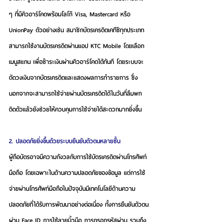
ๆ ที่มีคิวอาร์โคดพร้อมโลโก้ Visa, Mastercard หรือ 
UnionPay ตัวอย่างเช่น สมาชิกบัตรเครดิตเคทีซีทุกประเภท 
สามารถใช้งานบัตรเครดิตผ่านแอป KTC Mobile โดยเลือก
เมนูสแกน เพื่อชำระเงินผ่านคิวอาร์โคดได้ทันที โดยระบบจะ
ตัดวงเงินจากบัตรเครดิตและแสดงผลการทำรายการ ซึ่ง
นอกจากจะสามารถใช้จ่ายผ่านบัตรเครดิตได้ในวันที่ลืมพก
ติดตัวแล้วยังช่วยให้ควบคุมการใช้จ่ายได้สะดวกมากยิ่งขึ้น
2. ปลอดภัยยิ่งขึ้นด้วยระบบยืนยันตัวตนหลายชั้น
ผู้ถือบัตรอาจมีความกังวลกับการใช้บัตรเครดิตผ่านโทรศัพท์
มือถือ โดยเฉพาะในด้านความปลอดภัยของข้อมูล แต่การใช้
จ่ายผ่านโทรศัพท์มือถือในปัจจุบันมีเทคโนโลยีด้านความ
ปลอดภัยที่ได้รับการพัฒนาอย่างต่อเนื่อง ทั้งการยืนยันตัวตน
ผ่าน Face ID การใช้ลายนิ้วมือ การกรอกรหัสผ่าน รวมถึง