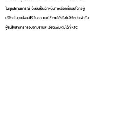
ในทุกสถานการณ์ จึงนับเป็นอีกหนึ่งทางเลือกที่ตอบโจทย์ผู้
บริโภคในยุคสังคมไร้เงินสด และใช้งานได้จริงในชีวิตประจำวัน
ผู้สนใจสามารถสอบถามรายละเอียดเพิ่มเติมได้ที่
 KTC 
PHONE 02 123 5000 
หรือติดตามโปรโมชันของเคทีซีได้ที่ 
https://www.ktc.co.th
 สำหรับผู้ที่ต้องการสมัครสมาชิก
บัตรเครดิตเคทีซี สามารถคลิกดูรายละเอียดได้ที่ลิงค์  
https://ktc.today/apply-card
 หรือติดต่อศูนย์บริการ
สมาชิก “เคทีซี ทัช” ทุกสาขาทั่วประเทศ 
หมายเหตุ
 : บัตรเครดิตใช้เท่าที่จำเป็นและชำระคืนได้ตาม
กำหนด จะได้ไม่เสียดอกเบี้ย 16% ต่อปี