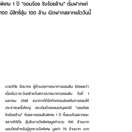
พิเศษ 1 ปี "ออมร้อย ชิงร้อยล้าน" เริ่มฝากแค่
100 มีสิทธิ์ลุ้น 100 ล้าน เปิดฝากสลากแล้ววันนี้
นายวิทัย รัตนากร ผู้อำนวยการธนาคารออมสิน 
เปิดเผยว่า 
เนื่องในวาระวันคล้ายวันสถาปนาธนาคารออมสิน วันที่ 1 
เมษายน 2568 ธนาคารได้จัดกิจกรรมส่งเสริมการออมให้
ประชาชนครั้งใหญ่ ประเดิมด้วยแคมเปญแห่งปี 
“ออมร้อย 
ชิงร้อยล้าน” 
กับสลากออมสินพิเศษ 1 ปี ทั้งแบบใบสลากและ
สลากดิจิทัล ลุ้นรับรางวัลพิเศษมูลค่ารวม 100 ล้านบาท 
มอบโชคสำหรับผู้ถูกรางวัลพิเศษ มูลค่า 70 ล้านบาท งวด