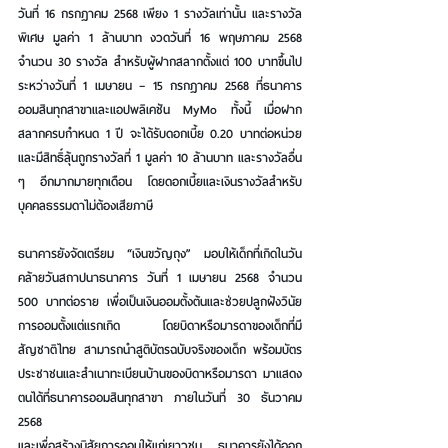
วันที่ 16 กรกฎาคม 2568 เพียง 1 รางวัลเท่านั้น และรางวัล
พิเศษ มูลค่า 1 ล้านบาท งวดวันที่ 16 พฤษภาคม 2568 
จำนวน 30 รางวัล สำหรับผู้ฝากสลากตั้งแต่ 100 บาทขึ้นไป 
ระหว่างวันที่ 1 เมษายน – 15 กรกฎาคม 2568 ที่ธนาคาร
ออมสินทุกสาขาและแอปพลิเคชัน MyMo ทั้งนี้ เมื่อฝาก
สลากครบกำหนด 1 ปี จะได้รับดอกเบี้ย 0.20 บาทต่อหน่วย 
และมีสิทธิ์ลุ้นถูกรางวัลที่ 1 มูลค่า 10 ล้านบาท และรางวัลอื่น 
ๆ อีกมากมายทุกเดือน โดยดอกเบี้ยและเงินรางวัลสำหรับ
บุคคลธรรมดาไม่ต้องเสียภาษี
ธนาคารยังจัดเตรียม 
“เงินขวัญถุง”
 มอบให้เด็กที่เกิดในวัน
คล้ายวันสถาปนาธนาคาร วันที่ 1 เมษายน 2568 จำนวน 
500 บาทต่อราย เพื่อเป็นเงินออมตั้งต้นและช่วยปลูกฝังวินัย
การออมตั้งแต่แรกเกิด โดยบิดาหรือมารดาของเด็กที่มี
สัญชาติไทย สามารถนำสูติบัตรฉบับจริงของเด็ก พร้อมบัตร
ประชาชนและสำเนาทะเบียนบ้านของบิดาหรือมารดา มาแสดง
ตนได้ที่ธนาคารออมสินทุกสาขา ภายในวันที่ 30 ธันวาคม 
2568
และเพื่อสร้างนิสัยการออมให้แก่เยาวชน ธนาคารยังได้ออก