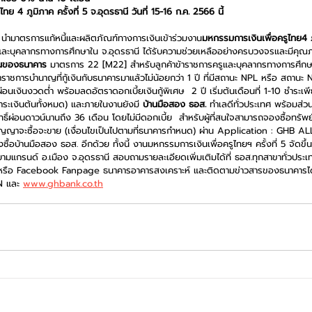
ย 4 ภูมิภาค ครั้งที่ 5 จ.อุดรธานี วันที่ 15-16 ก.ค. 2566 นี้
 นำมาตรการแก้หนี้และผลิตภัณฑ์ทางการเงินเข้าร่วมงาน
มหกรรมการเงินเพื่อครูไทย4 ภู
รูและบุคลากรทางการศึกษาใน จ.อุดรธานี ได้รับความช่วยเหลืออย่างครบวงจรและมีคุณภาพ
บันของธนาคาร 
มาตรการ 22 [M22]
สำหรับลูกค้าข้าราชการครูและบุคลากรทางการศึกษ
ราชการบำนาญที่กู้เงินกับธนาคารมาแล้วไม่น้อยกว่า 1 ปี ที่มีสถานะ NPL หรือ สถานะ NP
่อนเงินงวดต่ำ พร้อมลดอัตราดอกเบี้ยเงินกู้พิเศษ  2 ปี เริ่มต้นเดือนที่ 1-10 ชำร
ำระเงินต้นทั้งหมด) และภายในงานยังมี 
บ้านมือสอง ธอส.
ทำเลดีทั่วประเทศ พร้อมส่
ิ์ผ่อนดาวน์นานถึง 36 เดือน โดยไม่มีดอกเบี้ย  สำหรับผู้ที่สนใจสามารถจองซื้อทรัพ
ญญาจะซื้อจะขาย (เงื่อนไขเป็นไปตามที่ธนาคารกำหนด) ผ่าน Application : GHB AL
้อบ้านมือสอง ธอส. อีกด้วย ทั้งนี้ งานมหกรรมการเงินเพื่อครูไทยฯ ครั้งที่ 5 จัดขึ้นร
ามแกรนด์ อ.เมือง จ.อุดรธานี สอบถามรายละเอียดเพิ่มเติมได้ที่ ธอส.ทุกสาขาทั่วปร
ือ Facebook Fanpage ธนาคารอาคารสงเคราะห์ และติดตามข่าวสารของธนาคารได้
 และ 
www.ghbank.co.th