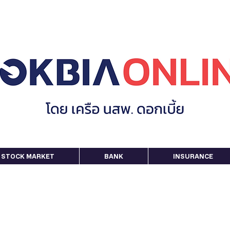
STOCK MARKET
BANK
INSURANCE