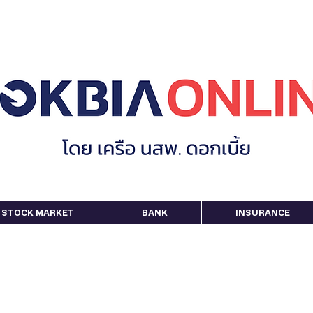
STOCK MARKET
BANK
INSURANCE