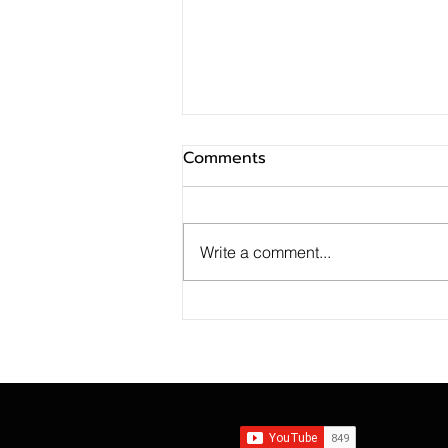
Comments
Write a comment...
MTS Gold Investment
Token สร้างปรากฏการณ์เปิด
ลงทุนในธุรกิจค้าทองคำ กับ แม่
ทองทองสุกเซ็นทรัล