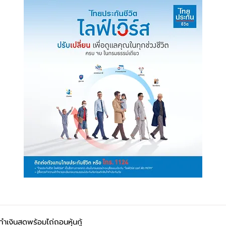
กำเงินสดพร้อมไถ่ถอนหุ้นกู้