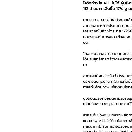
โควิดทำอะไร ALL ไม่ได้ ผู้บริห
113 ล้านบาท เพิ่มขึ้น 17% ฐา
นายธนากร ธนวริทธิ์ ประธานเจ้าห
อาศัยหลากหลายประเภท ตอบโจท
เศรษฐกิจในช่วงไตรมาส 1/2563
ผลกระทบต่อการชะลอตัวของภาพ
ชัด 
“ยอมรับว่าผลจากวิกฤตดังกล่าว 
ได้ปรับยุทธ์ศาสตร์วางแผนการต
มา 
จากแผนดังกล่าวถือว่าประสบค
บริหารต้นทุนด้านค่าใช้จ่ายที่
ทำเลที่มีศักยภาพ เพื่อตอบโจทย์
ปัจจุบันบริษัทมียอดขายรอรับรู
เทียบกับช่วงวิกฤตสถานการณ์
สำหรับในช่วงระยะเวลาที่เหลือภา
แคมเปญ ALL ให้ด้วยใจยกกำลัง 
หลังจากที่ได้รับการตอบรับอย่
อีกจนถึง 30 มิถุนายน 2563 จาก