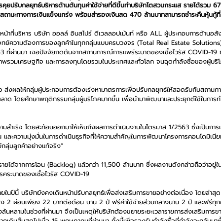
ารคุยปรับกลยุทธ์บริหารด้านต้นทุนค่าใช้จ่ายที่ดีขึ้นทำบริษัทโตสวนกระแส รายได้รวม 6
นะสถานะทางการเงินแข็งแกร่ง พร้อมสำรองเงินสด 470 ล้านบาทสามารถชำระคืนหุ้นกู้ท
น้าที่บริหาร บริษัท ออลล์ อินสไปร์ ดีเวลลอปเม้นท์ หรือ ALL ผู้ประกอบการด้านอสังหาร
ย์ความต้องการของลูกค้าในทุกกลุ่มแบบครบวงจร (Total Real Estate Solutions)
 ที่ผ่านมา เจอปัจจัยกดดันจากสถานการณ์การแพร่ระบาดของเชื้อไวรัส COVID-19 ซึ่ง
รวมเศรษฐกิจ และการลงทุนโดยรวมในประเทศและทั่วโลก จนฉุดกำลังซื้อของผู้บริโ
ส่งผลให้กลุ่มผู้ประกอบการต้องเร่งหามาตรการเพื่อปรับกลยุทธ์ให้สอดรับกับสถานการณ
ลาด โดยศึกษาพฤติกรรมกลุ่มผู้บริโภคมากขึ้น เพื่อนำมาพัฒนาและประยุกต์ใช้ในการท
วามสำเร็จ โดยสะท้อนออกมาให้เห็นถึงผลการดำเนินงานในไตรมาส 1/2563 ซึ่งเป็นก
ดีขึ้น และความมุ่งมั่นในการดำเนินธุรกิจที่ให้ความสำคัญในการพัฒนาโครงการคอนโดมิเ
กลุ่มลูกค้าอย่างแท้จริง” 
้รายได้จากการโอน (Backlog) แล้วกว่า 11,500 ล้านบาท ซึ่งผลงานดังกล่าวถือว่าอยู่ในร
โรคระบาดของเชื้อไวรัส COVID-19 
ยในปีนี้ บริษัทยังคงเดินหน้าปรับกลยุทธ์เพื่อส่งเสริมการขายอย่างต่อเนื่อง โดยล่าสุ
2 ผ่อนเพียง 22 บาทต่อดือน นาน 2 ปี ฟรีค่าใช้จ่ายส่วนกลางนาน 2 ปี และฟรีทุกค
างล้นหลามในช่วงที่ผ่านมา จึงเป็นเหตุให้บริษัทต้องขยายระยะเวลารายการส่งเสริมก
เดิมสิ้นสุดไปเมื่อ 15 พฤษภาคมที่ผ่านมา ทั้งนี้เพื่อรองรับกำลังซื้อที่กำลังจะกลับม