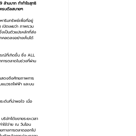
79 ล้านบาท ทำกำไรสุทธิ 
ี่ครบดีลสบายๆ
ิมทรัพย์เพื่อที่อยู่
 เปิดเผยว่า ภาพรวม
เป็นตัวแปรหลักที่ส่ง
ภคลดลงอย่างเห็นได้
์ที่เกิดขึ้น ซึ่ง ALL 
ำการตลาดในช่วงที่ผ่าน
ารแสดงถึงศักยภาพการ
นียมแนวรถไฟฟ้า และบน
ะดับที่น่าพอใจ เมื่อ
ด บริษัทได้ขยายระยะเวลา
่าใช้จ่าย ณ วันโอน 
ารขายทางการตลาดออกไป
าฟื้นตัวหลังการผ่อนคลาย