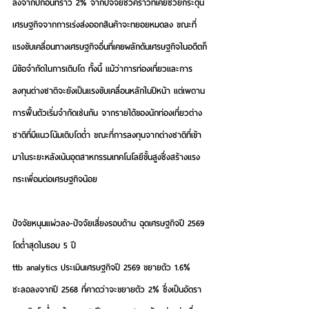
ลงจากปีก่อนที่ราว 2% จากปัจจัยชั่วคราวที่เคยช่วยกระตุ้น
เศรษฐกิจจากการเร่งส่งออกสินค้าจะทยอยหมดลง ขณะที่
แรงขับเคลื่อนทางเศรษฐกิจอื่นที่เคยผลักดันเศรษฐกิจในอดีตก็
มีข้อจำกัดในการเติบโต
ทั้งนี้ แม้ว่าการท่องเที่ยวและการ
ลงทุนต่างชาติจะยังเป็นแรงขับเคลื่อนหลักในปีหน้า แต่เพดาน
การฟื้นตัวเริ่มจำกัดเช่นกัน จากรายได้ของนักท่องเที่ยวต่าง
ชาติที่มีแนวโน้มเติบโตต่ำ ขณะที่การลงทุนจากต่างชาติที่เข้า
มาในระยะหลังเน้นอุตสาหกรรมเทคโนโลยีขั้นสูงซึ่งสร้างแรง
กระเพื่อมต่อเศรษฐกิจน้อย 
ปัจจัยหนุนแผ่วลง-ปัจจัยเสี่ยงรอบด้าน ฉุดเศรษฐกิจปี 2569 
โตต่ำสุดในรอบ 5 ปี  
ttb analytics ประเมินเศรษฐกิจปี 2569 ขยายตัว 1.6% 
ชะลอลงจากปี 2568 ที่คาดว่าจะขยายตัว 2% 
ซึ่งเป็นอัตรา