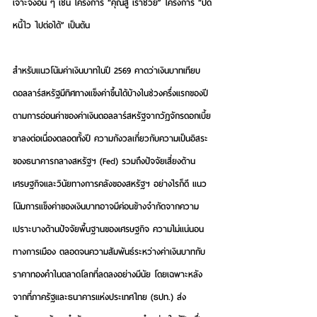
เจาะจงอื่น ๆ เช่น โครงการ “คุณสู้ เราช่วย” โครงการ “ปิด
หนี้ไว ไปต่อได้” เป็นต้น 
สำหรับแนวโน้มค่าเงินบาทในปี 2569 คาดว่าเงินบาทเทียบ
ดอลลาร์สหรัฐมีทิศทางแข็งค่าขึ้นได้บ้างในช่วงครึ่งแรกของปี 
ตามการอ่อนค่าของค่าเงินดอลลาร์สหรัฐจากวัฏจักรดอกเบี้ย
ขาลงต่อเนื่องตลอดทั้งปี ความกังวลเกี่ยวกับความเป็นอิสระ
ของธนาคารกลางสหรัฐฯ (Fed) รวมถึงปัจจัยเสี่ยงด้าน
เศรษฐกิจและวินัยทางการคลังของสหรัฐฯ อย่างไรก็ดี แนว
โน้มการแข็งค่าของเงินบาทอาจมีค่อนข้างจำกัดจากความ
เปราะบางด้านปัจจัยพื้นฐานของเศรษฐกิจ ความไม่แน่นอน
ทางการเมือง ตลอดจนความสัมพันธ์ระหว่างค่าเงินบาทกับ
ราคาทองคำในตลาดโลกที่ลดลงอย่างมีนัย โดยเฉพาะหลัง
จากที่ภาครัฐและธนาคารแห่งประเทศไทย (ธปท.) ส่ง