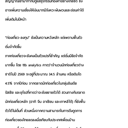
สัญญาณเข้ามากำกับดูแลธุรกรรมทองคำอย่างใกล้ชิด ซึ่ง
อาจเพิ่มความเสี่ยงให้เงินบาทมีจังหวะผันผวนและอ่อนค่าได้
เพิ่มเติมในปีหน้า
“ท่องเที่ยว-ลงทุน” ยังเป็นความหวังหลัก แต่เพดานฟื้นตัว
เริ่มจำกัดขึ้น
ภาคท่องเที่ยวจะยังคงเป็นตัวแปรที่สำคัญ แต่เริ่มมีข้อจำกัด
มากขึ้น โดย ttb analytics คาดว่าจำนวนนักท่องเที่ยวต่าง
ชาติในปี 2569 จะอยู่ที่ประมาณ 34.5 ล้านคน
 หรือเติบโต 
4.5% จากปีก่อน จากตลาดนักท่องเที่ยวในกลุ่มอินเดีย 
รัสเซีย และยุโรปที่คาดว่าจะยังขยายตัวได้ สวนทางกับตลาด
นักท่องเที่ยวหลัก (อาทิ จีน อาเซียน และเกาหลีใต้) ที่ยังฟื้น
ตัวได้ไม่เต็มที่ ส่วนหนึ่งจากความสามารถในการดึงดูดการ
ท่องเที่ยวของไทยลดลงเมื่อเทียบกับประเทศเพื่อนบ้าน 