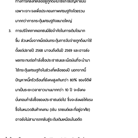
ทางการคลังที่เหลืออยู่ถูกดึงไปใช้แก้ไขปัญหาแบบ
เฉพาะเจาะจงเพื่อประคองภาพเศรษฐกิจโดยรวม
มากกว่าการกระตุ้นเศรษฐกิจขนาดใหญ่     
การบริโภคภาคเอกชนมีข้อจำกัดในการเติบโตมาก
ขึ้น
 ส่วนหนึ่งจากเม็ดเงินกระตุ้นการจับจ่ายถูกดึงมาใช้
ตั้งแต่ปลายปี 2568 มาจนถึงต้นปี 2569 และอาจส่ง
ผลกระทบต่อกำลังซื้อประชาชนและเม็ดเงินที่จะนำมา
ใช้กระตุ้นเศรษฐกิจในช่วงที่เหลือของปี นอกจากนี้ 
ปัญหาหนี้ครัวเรือนที่ยังคงสูงเกินกว่า 80% ของจีดีพี
มาเป็นระยะเวลายาวนานมากกว่า 10 ปี จะยังคง
บั่นทอนกำลังซื้อของประชาชนต่อไป ซึ่งจะส่งผลให้แรง
ซื้อในหมวดสินค้าคงทน (เช่น รถยนต์และที่อยู่อาศัย) 
อาจยังไม่สามารถกลับสู่ระดับเดิมเหมือนในอดีต 