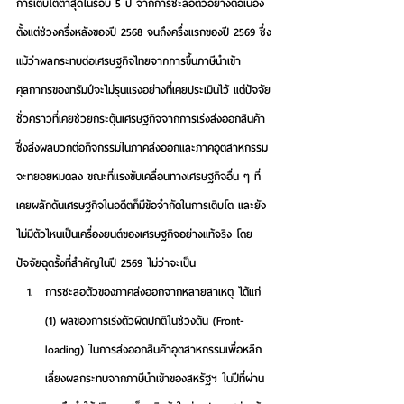
การเติบโตต่ำสุดในรอบ 5 ปี จากการชะลอตัวอย่างต่อเนื่อง
ตั้งแต่ช่วงครึ่งหลังของปี 2568 จนถึงครึ่งแรกของปี 2569 ซึ่ง
แม้ว่าผลกระทบต่อเศรษฐกิจไทยจากการขึ้นภาษีนำเข้า
ศุลกากรของทรัมป์จะไม่รุนแรงอย่างที่เคยประเมินไว้ แต่ปัจจัย
ชั่วคราวที่เคยช่วยกระตุ้นเศรษฐกิจจากการเร่งส่งออกสินค้า
ซึ่งส่งผลบวกต่อกิจกรรมในภาคส่งออกและภาคอุตสาหกรรม
จะทยอยหมดลง ขณะที่แรงขับเคลื่อนทางเศรษฐกิจอื่น ๆ ที่
เคยผลักดันเศรษฐกิจในอดีตก็มีข้อจำกัดในการเติบโต และยัง
ไม่มีตัวไหนเป็นเครื่องยนต์ของเศรษฐกิจอย่างแท้จริง
โดย
ปัจจัยฉุดรั้งที่สำคัญในปี 2569 ไม่ว่าจะเป็น
การชะลอตัวของภาคส่งออกจากหลายสาเหตุ
 ได้แก่ 
(1) ผลของการเร่งตัวผิดปกติในช่วงต้น (Front-
loading) ในการส่งออกสินค้าอุตสาหกรรมเพื่อหลีก
เลี่ยงผลกระทบจากภาษีนำเข้าของสหรัฐฯ ในปีที่ผ่าน