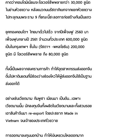
คาดว่าคอนโดมิเนียมจะโอเวอร์ซัพพลายกว่า 30,000 ยูนิต 
ในย่านห้วยขวาง หลังแนวถนนรัชดาภิเษกจากแยกห้วยขวาง
ไปทะลุถนนพระราม 9 ที่ขณะนี้ชะลอการก่อสร้างกันเป็นแถว
ยุคทองคอนโดฯ ไทยมาเร็วไปเร็ว จากปีเฟื่องฟู 2560 มา
เฟื่องฟุบกลางปี 2561 จำนวนทั่วประเทศ 600,000 ยูนิต 
เป็นในกรุงเทพฯ ชั้นใน (รัชดาฯ -พหลโยธิน) 200,000 
ยูนิต มี โอเวอร์ซัพพลาย ถึง 80,000 ยูนิต
ทั้งนี้เป็นผลจากสงครามการค้า ทำให้อุตสาหกรรมส่งออกจีน
ดิ้นไปหาดินแดนที่มีช่องว่างช่องโหว่ให้ผู้ส่งออกจีนใช้เป็นฐาน
ส่งออกได้
อย่างเช่นเวียดนาม กัมพูชา เมียนมา เป็นต้น...เฉพาะ
เวียดนามนั้น นักลงทุนจีนทั้งผลิตในเวียดนามและทั้งสวมรอย
เอาสินค้าจีนมา re-export โดยปะสลาก Made in 
Vietnam จนเจ้าของประเทศโวยวาย
การออกมาลงทุนนอกบ้าน ทำให้เงินหยวนไหลออกมาก 