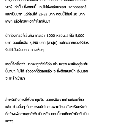
50% เท่านั้น ยิ่งตอนนี้ แทบไม่ส่งกลับมาเลย...จากดอลลาร์
แลกเป็นบาท แต่ก่อนได้ 32-33 บาท ตอนนี้ได้แค่ 30 บาท
เศษๆ แล้วใครจะเอากำไรกลับมา
นักท่องเที่ยวก็เช่นกัน เคยเอา 1,000 หยวนแลกได้ 5,000 
บาท ตอนนี้เหลือ 4,490 บาท (ล่าสุด) คนไทยขายของให้ทัวร์
จีนได้เป็นเงินบาทลดลงเห็นๆ 
เหตุนี้จึงเชื่อว่า บาทจะถูกทำให้อ่อนค่า เพราะจะแข็งอยู่ระดับ
นี้นานๆ ไม่ได้ ส่งออกที่ติดลบแล้ว จะยิ่งติดลบหนัก เงินนอก
จะทะลักเข้ามา
สำหรับกิจการที่พึ่งพาทุนจีน นอกเหนือจากด้านท่องเที่ยว
แล้ว ด้านอื่นๆ ก็อาการหนักโดยเฉพาะด้านอสังหาริมทรัพย์ 
ที่สร้างเพื่อขายลูกค้าจีนเป็นหลัก ตอนนี้ขายอืดหน้ามืดกันเป็น
แถวๆ 