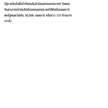
รัฐบาลจีนจึงสั่งจำกัดคนจีนนำเงินออกนอกประเทศ โดยคน
จีนสามารถนำเงินติดตัวออกนอกประเทศได้คิดเป็นดอลลาร์
สหรัฐคนละไม่เกิน 50,000 ดอลลาร์ หรือราว 1.51 ล้านบาท
เท่านั้น
เงินแค่ล้านกว่าบาท ถ้าเอามาเที่ยวก็ถือว่าหรู แต่เอามาซื้อ
สินทรัพย์แล้ว ไม่ต้องถึงคอนโดฯ เอาแค่เซ้งแผงประตูน้ำ ก็
ยังไม่ได้
หมูอ้วนที่เคยให้นมลูกหมูไทยจนอ้วนพีนั้น ตอนนี้ผอมแหงแก๋
แล้ว ฟองสบู่อสังหาริมทรัพย์ไทยจะแตกโพละเมื่อใดยังเดาไม่
ได้
เพราะตัวเลขเอ็นพีแอลจริงๆ หมกเม็ดกันอยู่