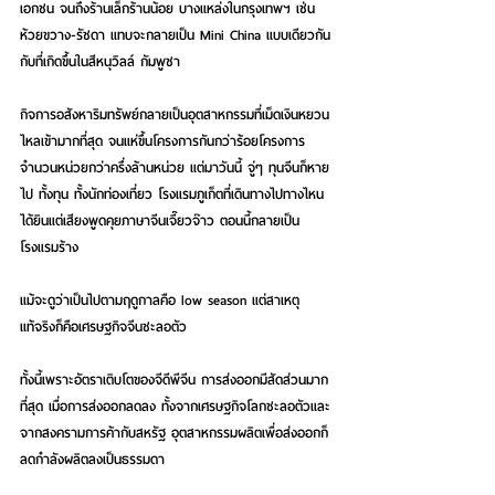
เอกชน จนถึงร้านเล็กร้านน้อย บางแหล่งในกรุงเทพฯ เช่น
ห้วยขวาง-รัชดา แทบจะกลายเป็น Mini China แบบเดียวกัน
กับที่เกิดขึ้นในสีหนุวิลล์ กัมพูชา
กิจการอสังหาริมทรัพย์กลายเป็นอุตสาหกรรมที่เม็ดเงินหยวน
ไหลเข้ามากที่สุด จนแห่ขึ้นโครงการกันกว่าร้อยโครงการ 
จำนวนหน่วยกว่าครึ่งล้านหน่วย แต่มาวันนี้ จู่ๆ ทุนจีนก็หาย
ไป ทั้งทุน ทั้งนักท่องเที่ยว โรงแรมภูเก็ตที่เดินทางไปทางไหน
ได้ยินแต่เสียงพูดคุยภาษาจีนเจี๊ยวจ๊าว ตอนนี้กลายเป็น
โรงแรมร้าง
แม้จะดูว่าเป็นไปตามฤดูกาลคือ low season แต่สาเหตุ
แท้จริงก็คือเศรษฐกิจจีนชะลอตัว 
ทั้งนี้เพราะอัตราเติบโตของจีดีพีจีน การส่งออกมีสัดส่วนมาก
ที่สุด เมื่อการส่งออกลดลง ทั้งจากเศรษฐกิจโลกชะลอตัวและ
จากสงครามการค้ากับสหรัฐ อุตสาหกรรมผลิตเพื่อส่งออกก็
ลดกำลังผลิตลงเป็นธรรมดา