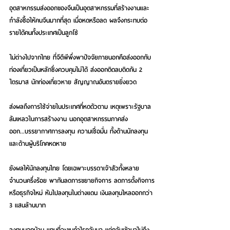
อุตสาหกรรมส่งออกของจีนเป็นอุตสาหกรรมที่สร้างงานและ
กำลังซื้อให้คนจีนมากที่สุด เมื่อหดหรือลด ผลจึงกระทบต่อ
รายได้คนทั้งประเทศเป็นลูกโซ่
ไม่ต่างไปจากไทย ที่จีดีพีพึ่งพาปัจจัยภายนอกคือส่งออกกับ
ท่องเที่ยวเป็นหลักซึ่งควบคุมไม่ได้ ส่งออกติดลบติดกัน 2 
ไตรมาส นักท่องเที่ยวหาย สัญญาณอันตรายยิ่งยวด
ส่งผลถึงการใช้จ่ายในประเทศที่หดตัวตาม เหตุเพราะรัฐบาล
ล้มเหลวในการสร้างงาน นอกอุตสาหกรรมภาคส่ง
ออก...บรรยากาศการลงทุน ความเชื่อมั่น ทั้งด้านนักลงทุน
และด้านผู้บริโภคหดหาย
ยังผลให้นักลงทุนไทย โดยเฉพาะบรรดาเจ้าสัวทั้งหลาย
จำนวนครึ่งร้อย พากันลดการขยายกิจการ ลดการตั้งกิจการ
หรือธุรกิจใหม่ หันไปลงทุนในต่างแดน เงินลงทุนไหลออกกว่า 
3 แสนล้านบาท
ลงทุนนอกบ้าน แทนที่จะขนกำไรกลับมา แต่กลับเข้ามาไม่ถึง 