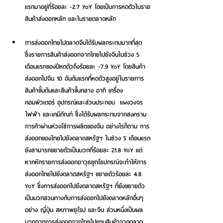
แรกมาอยู่ที่ร้อยละ -2.7 YoY โดยเป็นการหดตัวในราย
สินค้าส่งออกหลัก และในรายตลาดหลัก  
การส่งออกไทยไปตลาดจีนได้รับผลกระทบมากที่สุด 
ซึ่งรายการสินค้าส่งออกจากไทยไปยังจีนในช่วง 5 
เดือนแรกของปีหดตัวถึงร้อยละ -7.9 YoY โดยสินค้า
ส่งออกไปจีน 10 อันดับแรกที่หดตัวสูงอยู่ในรายการ
สินค้าขั้นต้นและสินค้าขั้นกลาง อาทิ เครื่อง
คอมพิวเตอร์ อุปกรณ์และส่วนประกอบ  แผงวงจร
ไฟฟ้า และเคมีภัณฑ์ ซึ่งได้รับผลกระทบจากสงคราม
การค้าผ่านห่วงโซ่การผลิตของจีน อย่างไรก็ตาม การ
ส่งออกของไทยไปยังตลาดสหรัฐฯ ในช่วง 5 เดือนแรก
ยังสามารถขยายตัวเป็นบวกที่ร้อยละ 21.8 YoY แต่
หากหักรายการส่งออกอาวุธยุทโธปกรณ์จะทำให้การ
ส่งออกไทยไปยังตลาดสหรัฐฯ ขยายตัวร้อยละ 4.8 
YoY ซึ่งการส่งออกไปยังตลาดสหรัฐฯ ที่ยังขยายตัว
เป็นบวกสวนทางกับการส่งออกไปยังตลาดหลักอื่นๆ 
อย่าง ญี่ปุ่น สหภาพยุโรป และจีน ส่วนหนึ่งเป็นผล
บวกจากการส่งออกจากไทยไปแทนสินค้าจากตลาด