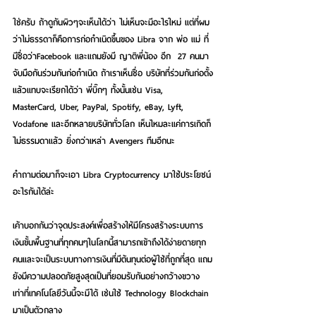
ใช่ครับ ถ้าดูกันผิวๆจะเห็นได้ว่า ไม่เห็นจะมีอะไรใหม่ แต่ที่ผม
ว่าไม่ธรรดาก็คือการก่อกำเนิดขึ้นของ Libra จาก พ่อ แม่ ที่
มีชื่อว่าFacebook และแถมยังมี ญาติพี่น้อง อีก  27 คนมา
จับมือกันร่วมกันก่อกำเนิด ถ้าเราเห็นชื่อ บริษัทที่ร่วมกันก่อตั้ง
แล้วแทบจะเรียกได้ว่า พี่บิ๊กๆ ทั้งนั้นเช่น Visa, 
MasterCard, Uber, PayPal, Spotify, eBay, Lyft, 
Vodafone และอีกหลายบริษัททั่วโลก เห็นไหมละแค่การเกิดก็
ไม่ธรรมดาแล้ว ยิ่งกว่าเหล่า Avengers ทีมอีกนะ
คำถามต่อมาก็จะเอา Libra Cryptocurrency มาใช้ประโยชน์
อะไรกันได้ล่ะ
เค้าบอกกันว่าจุดประสงค์เพื่อสร้างให้มีโครงสร้างระบบการ
เงินขั้นพื้นฐานที่ทุกคนๆในโลกนี้สามารถเข้าถึงได้ง่ายดายทุก
คนและจะเป็นระบบทางการเงินที่มีต้นทุนต่อผู้ใช้ที่ถูกที่สุด แถม
ยังมีความปลอดภัยสูงสุดเป็นที่ยอมรับกันอย่างกว้างขวาง 
เท่าที่เทคโนโลยีวันนี้จะมีได้ เช่นใช้ Technology Blockchain 
มาเป็นตัวกลาง