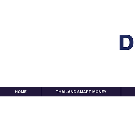
HOME
THAILAND SMART MONEY