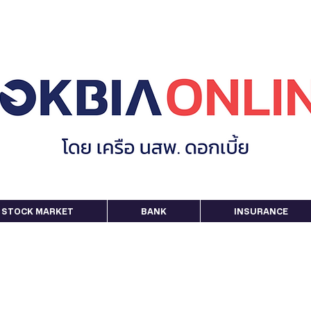
STOCK MARKET
BANK
INSURANCE