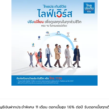
งินฝากประจำพิเศษ 11 เดือน ดอกเบี้ยสูง 1.6% ต่อปี รับดอกเบี้ยทุกเด