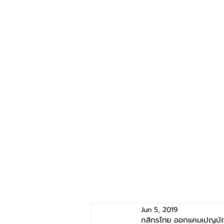
Jun 5, 2019
กสิกรไทย ออกแคมเปญบัญชีเ