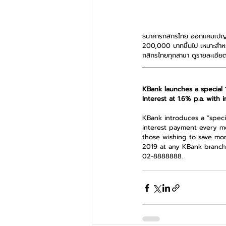
ธนาคารกสิกรไทย ออกแคมเปญ “เง
200,000 บาทขึ้นไป เหมาะสำหรับ
กสิกรไทยทุกสาขา ดูรายละเอี
KBank launches a special
Interest at 1.6% p.a. wit
KBank introduces a “specia
interest payment every m
those wishing to save mo
2019 at any KBank branch.
02-8888888.