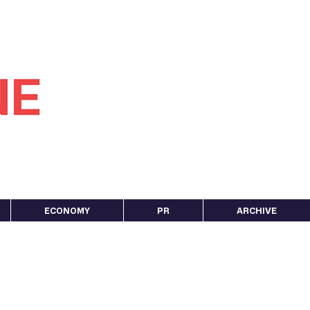
ECONOMY
PR
ARCHIVE