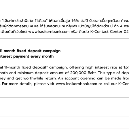
ินฝากประจำพิเศษ 11เดือน” ให้ดอกเบี้ยสูง 1.6% ต่อปี รับดอกเบี้ยทุกเดือน กำหน
ผู้ที่ต้องการออมเงินและได้รับผลตอบแทนที่คุ้มค่า เปิดบัญชีได้ตั้งแต่วันนี้ ถึง 4
ยดเพิ่มเติมที่เว็บไซต์ www.kasikornbank.com หรือ ติดต่อ K-Contact Center 
 11-month fixed deposit campaign
h interest payment every month
l 11-month fixed deposit” campaign, offering high interest rate at 1.6%
onth and minimum deposit amount of 200,000 Baht. This type of deposi
ney and get worthwhile return. An account opening can be made from 
 For more details, please visit www.kasikornbank.com or call our K-Cont