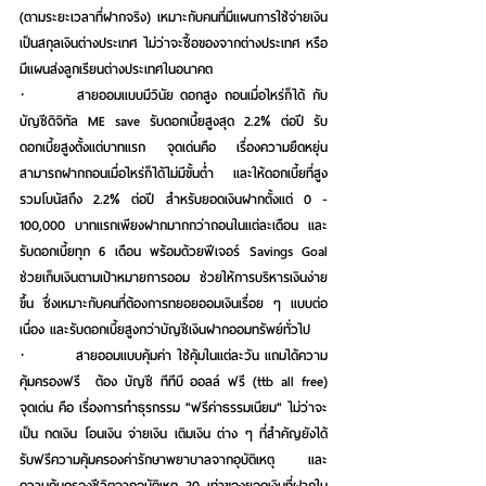
(ตามระยะเวลาที่ฝากจริง) เหมาะกับคนที่มีแผนการใช้จ่ายเงิน
เป็นสกุลเงินต่างประเทศ ไม่ว่าจะซื้อของจากต่างประเทศ หรือ 
มีแผนส่งลูกเรียนต่างประเทศในอนาคต
·       
สายออมแบบมีวินัย ดอกสูง ถอนเมื่อไหร่ก็ได้ กับ
บัญชีดิจิทัล ME save
 รับดอกเบี้ยสูงสุด 2.2% ต่อปี รับ
ดอกเบี้ยสูงตั้งแต่บาทแรก จุดเด่นคือ เรื่องความยืดหยุ่น 
สามารถฝากถอนเมื่อไหร่ก็ได้ไม่มีขั้นต่ำ และให้ดอกเบี้ยที่สูง
รวมโบนัสถึง 2.2% ต่อปี สำหรับยอดเงินฝากตั้งแต่ 0 - 
100,000 บาทแรกเพียงฝากมากกว่าถอนในแต่ละเดือน และ
รับดอกเบี้ยทุก 6 เดือน พร้อมด้วยฟีเจอร์ Savings Goal 
ช่วยเก็บเงินตามเป้าหมายการออม ช่วยให้การบริหารเงินง่าย
ขึ้น ซึ่งเหมาะกับคนที่ต้องการทยอยออมเงินเรื่อย ๆ แบบต่อ
เนื่อง และรับดอกเบี้ยสูงกว่าบัญชีเงินฝากออมทรัพย์ทั่วไป
·         
สายออมแบบคุ้มค่า ใช้คุ้มในแต่ละวัน แถมได้ความ
คุ้มครองฟรี
  ต้อง 
บัญชี ทีทีบี ออลล์ ฟรี (ttb all free)
จุดเด่น คือ เรื่องการทำธุรกรรม "ฟรีค่าธรรมเนียม" ไม่ว่าจะ
เป็น กดเงิน โอนเงิน จ่ายเงิน เติมเงิน ต่าง ๆ ที่สำคัญยังได้
รับฟรีความคุ้มครองค่ารักษาพยาบาลจากอุบัติเหตุ และ 
ความคุ้มครองชีวิตจากอุบัติเหตุ 20 เท่าของยอดเงินที่ฝากใน