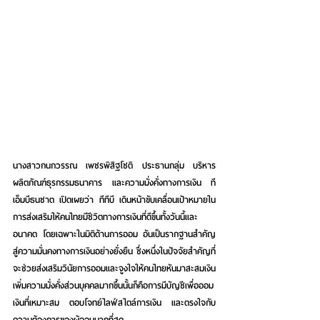
นางสาวกนกวรรณ เพชรพิสิฐโชติ ประธานกลุ่ม บริหาร
ผลิตภัณฑ์ธุรกรรมธนาคาร และความมั่งคั่งทางการเงิน ที
เอ็มบีธนชาต
 เปิดเผยว่า ทีทีบี เดินหน้าขับเคลื่อนเป้าหมายใน
การส่งเสริมให้คนไทยมีชีวิตทางการเงินที่ดีขึ้นทั้งวันนี้และ
อนาคต โดยเฉพาะในมิติด้านการออม อันเป็นรากฐานสำคัญ
สู่ความมั่นคงทางการเงินอย่างยั่งยืน ซึ่งหนึ่งในปัจจัยสำคัญที่
จะช่วยส่งเสริมวินัยการออมและจูงใจให้คนไทยหันมาสะสมเงิน
เพิ่มความมั่งคั่งส่วนบุคคลมากขึ้นนั้นก็คือการมีบัญชีเพื่อออม
เงินที่เหมาะสม ตอบโจทย์ไลฟ์สไตล์การเงิน และตรงใจกับ
ความต้องการของผู้ออมมากที่สุด