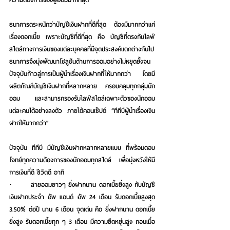
ธนาคารตระหนักว่าบัญชีเงินฝากที่ดีที่สุด ต้องมีมากกว่าแค่
เรื่องดอกเบี้ย เพราะบัญชีที่ดีที่สุด คือ บัญชีที่ตรงกับไลฟ์
สไตล์ทางการเงินของแต่ละบุคคลที่มีจุดประสงค์แตกต่างกันไป 
ธนาคารจึงมุ่งพัฒนาโซลูชันด้านการออมอย่างไม่หยุดยั้งจน
ปัจจุบันก้าวสู่การเป็นผู้นำเรื่องเงินฝากที่ให้มากกว่า โดยมี
ผลิตภัณฑ์บัญชีเงินฝากที่หลากหลาย ครอบคลุมทุกกลุ่มนัก
ออม และสามารถรองรับไลฟ์สไตล์เฉพาะตัวของนักออม
แต่ละคนได้อย่างลงตัว 
ภายใต้คอนเซ็ปต์ “ทีทีบีผู้นำเรื่องเงิน
ฝากให้มากกว่า” 
ปัจจุบัน ทีทีบี มีบัญชีเงินฝากหลากหลายแบบ ที่พร้อมตอบ
โจทย์ทุกความต้องการของนักออมทุกสไตล์ เพื่อมุ่งหวังให้มี
การเงินที่ดี ชีวิตดี อาทิ
·       
สายออมยาวๆ
 ยิ่งฝากนาน ดอกเบี้ยยิ่งสูง กับ
บัญชี
เงินฝากประจำ อัพ แอนด์ อัพ 24 เดือน
 รับดอกเบี้ยสูงสุด 
3.50% ต่อปี นาน 6 เดือน จุดเด่น คือ ยิ่งฝากนาน ดอกเบี้ย
ยิ่งสูง รับดอกเบี้ยทุก ๆ 3 เดือน มีความยืดหยุ่นสูง ถอนเมื่อ