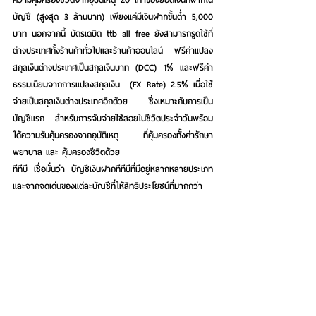
บัญชี (สูงสุด 3 ล้านบาท) เพียงแค่มีเงินฝากขั้นต่ำ 5,000 
บาท นอกจากนี้ บัตรเดบิต ttb all free ยังสามารถรูดใช้ที่
ต่างประเทศทั้งร้านค้าทั่วไปและร้านค้าออนไลน์ ฟรีค่าแปลง
สกุลเงินต่างประเทศเป็นสกุลเงินบาท (DCC) 1% และฟรีค่า
ธรรมเนียมจากการแปลงสกุลเงิน  (FX Rate) 2.5% เมื่อใช้
จ่ายเป็นสกุลเงินต่างประเทศอีกด้วย ซึ่งเหมาะกับการเป็น
บัญชีแรก สำหรับการจับจ่ายใช้สอยในชีวิตประจำวันพร้อม
ได้ความรับคุ้มครองจากอุบัติเหตุ ที่คุ้มครองทั้งค่ารักษา
พยาบาล และ คุ้มครองชีวิตด้วย
ทีทีบี เชื่อมั่นว่า บัญชีเงินฝากทีทีบีที่มีอยู่หลากหลายประเภท 
และจากจุดเด่นของแต่ละบัญชีที่ให้สิทธิประโยชน์ที่มากกว่า
บัญชีทั่วไป จะช่วยกระตุ้นให้คนไทยหันมาใส่ใจเรื่องการออม
เงินมากขึ้น ซึ่งไม่เพียงจะช่วยให้สภาพคล่องทางการเงินส่วน
บุคคลดีขึ้น แต่จะช่วยให้ภาพรวมสภาพคล่องทั้งระบบดีขึ้น
ด้วย
เหล่านักออมสามารถเลือกเปิดบัญชีออมเงินที่ตรงกับความ
ต้องการและไลฟ์สไตล์ของตนเอง เพื่อรากฐานชีวิตทางการ