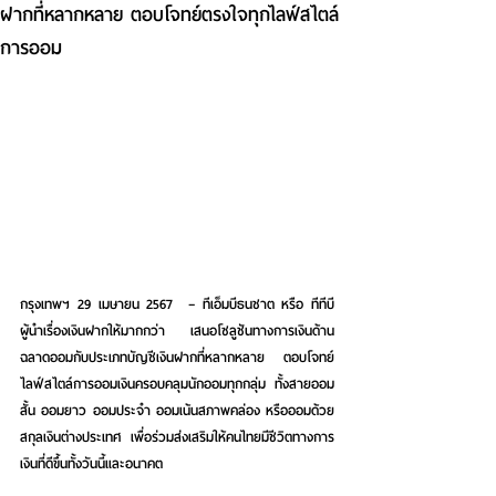
ฝากที่หลากหลาย ตอบโจทย์ตรงใจทุกไลฟ์สไตล์
การออม
กรุงเทพฯ 29 เมษายน 2567 
 – 
ทีเอ็มบีธนชาต หรือ
ทีทีบี 
ผู้นำเรื่องเงินฝากให้มากกว่า เสนอโซลูชันทางการเงินด้าน
ฉลาดออมกับประเภทบัญชีเงินฝากที่หลากหลาย ตอบโจทย์
ไลฟ์สไตล์การออมเงินครอบคลุมนักออมทุกกลุ่ม ทั้งสายออม
สั้น ออมยาว ออมประจำ ออมเน้นสภาพคล่อง หรือออมด้วย
สกุลเงินต่างประเทศ เพื่อร่วมส่งเสริมให้คนไทยมีชีวิตทางการ
เงินที่ดีขึ้นทั้งวันนี้และอนาคต