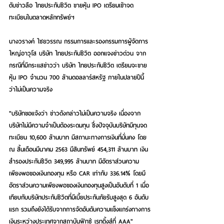
ดับข่าวลือ ไทยประกันชีวิต ขายหุ้น IPO เตรียมเข้าจด
ทะเบียนในตลาดหลักทรัพย์ฯ
นางวรางค์ ไชยวรรณ กรรมการและรองกรรมการผู้จัดการ
ใหญ่อาวุโส บริษัท ไทยประกันชีวิต ออกแจงข่าวด่วน จาก
กรณีที่มีกระแสข่าวว่า บริษัท ไทยประกันชีวิต เตรียมจะขาย
หุ้น lPO จำนวน 700 ล้านดอลลาร์สหรัฐ ภายในปลายปีนี้ 
ว่าไม่เป็นความจริง
"บริษัทขอแจ้งว่า ข่าวดังกล่าวไม่เป็นความจริง เนื่องจาก
บริษัทไม่มีความจำเป็นต้องระดมทุน ซึ่งปัจจุบันบริษัทมีทุนจด
ทะเบียน 10,600 ล้านบาท มีสถานะทางการเงินที่มั่นคง โดย 
ณ สิ้นเดือนมีนาคม 2563 มีสินทรัพย์ 454,311 ล้านบาท เงิน
สำรองประกันชีวิต 349,995 ล้านบาท มีอัตราส่วนความ
เพียงพอของเงินกองทุน หรือ CAR เท่ากับ 336.14% โดยมี
อัตราส่วนความเพียงพอของเงินกองทุนสูงเป็นอันดับที่ 1 เมื่อ
เทียบกับบริษัทประกันชีวิตที่มีเบี้ยประกันภัยรับสูงสุด 6 อันดับ
แรก รวมถึงยังได้รับจากการจัดอันดับความแข็งแกร่งทางการ
เงินระหว่างประเทศจากสถาบันฟิทช์ เรทติ้งส์ที่ AAA"