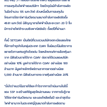
ธันวาคม) ว่า ถือเป็นการตอกย้ำถึงความมุ่งมั่นในการขยาย
การลงทุนโรงไฟฟ้าของบริษัทฯ โดยปัจจุบันมีกำลังการผลิต
ในมือจำนวน 135 เมกะวัตต์ ส่วนหนึ่งเป็นการลงทุนใน
โครงการโซลาร์ฟาร์มเวียดนามขนาดกำลังการผลิตติดตั้ง 
49.61 เมกะวัตต์ มีสัญญาขายไฟฟ้าเป็นระยะเวลา 20 ปี ซึ่ง
มีการจ่ายไฟเข้าระบบเชิงพาณิชย์แล้ว ตั้งแต่ปีที่ผ่านมา
ทั้งนี้ SETCLMV เป็นดัชนีที่รวบรวมบริษัทจดทะเบียนของไทย 
ที่มีการทำธุรกิจในกลุ่มประเทศ CLMV ซึ่งมีแนวโน้มอัตราการ
ขยายตัวทางเศรษฐกิจโดดเด่น โดยหลักเกณฑ์การเลือกหุ้นมา
จาก มีสัดส่วนรายได้จาก CLMV ต่อรายได้รวมของบริษัท
อย่างน้อย 10% มูลค่ารายได้จาก CLMV อย่างน้อย 100 
ล้านบาท มีมูลค่าหลักทรัพย์ตามราคาตลาดอย่างน้อย 
5,000 ล้านบาท มีสัดส่วนการกระจายหุ้นอย่างน้อย 20%
“มั่นใจว่าแนวโน้มรายได้และกำไรจากการดำเนินงานในปีนี้
ของ SSP จะสร้างสถิติสูงสุดใหม่ตามแผน จากการรับรู้ราย
ได้โซลาร์ฟาร์มเวียดนาม และมองโกเลียเต็มปี และล่าสุดโรง
ไฟฟ้ายามากะในประเทศญี่ปุ่นขนาดกำลังการผลิตตาม