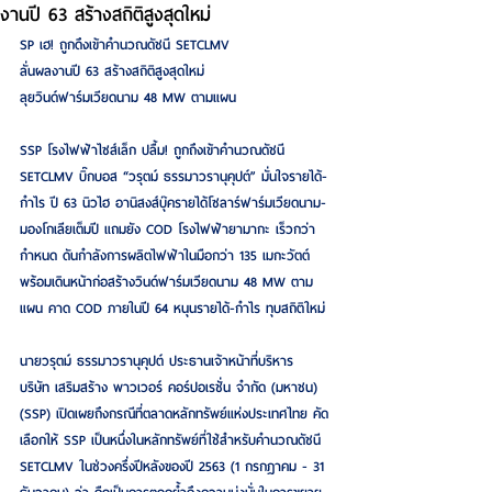
งานปี 63 สร้างสถิติสูงสุดใหม่
SP เฮ! ถูกดึงเข้าคำนวณดัชนี SETCLMV
ลั่นผลงานปี 63 สร้างสถิติสูงสุดใหม่
ลุยวินด์ฟาร์มเวียดนาม 48 MW ตามแผน
SSP โรงไฟฟ้าไซส์เล็ก ปลื้ม! ถูกถึงเข้าคำนวณดัชนี 
SETCLMV บิ๊กบอส “วรุตม์ ธรรมาวรานุคุปต์” มั่นใจรายได้-
กำไร ปี 63 นิวไฮ อานิสงส์บุ๊ครายได้โซลาร์ฟาร์มเวียดนาม-
มองโกเลียเต็มปี แถมยัง COD โรงไฟฟ้ายามากะ เร็วกว่า
กำหนด ดันกำลังการผลิตไฟฟ้าในมือกว่า 135 เมกะวัตต์ 
พร้อมเดินหน้าก่อสร้างวินด์ฟาร์มเวียดนาม 48 MW ตาม
แผน คาด COD ภายในปี 64 หนุนรายได้-กำไร ทุบสถิติใหม่
นายวรุตม์ ธรรมาวรานุคุปต์ ประธานเจ้าหน้าที่บริหาร 
บริษัท เสริมสร้าง พาวเวอร์ คอร์ปอเรชั่น จำกัด (มหาชน) 
(SSP) เปิดเผยถึงกรณีที่ตลาดหลักทรัพย์แห่งประเทศไทย คัด
เลือกให้ SSP เป็นหนึ่งในหลักทรัพย์ที่ใช้สำหรับคำนวณดัชนี 
SETCLMV ในช่วงครึ่งปีหลังของปี 2563 (1 กรกฎาคม - 31 