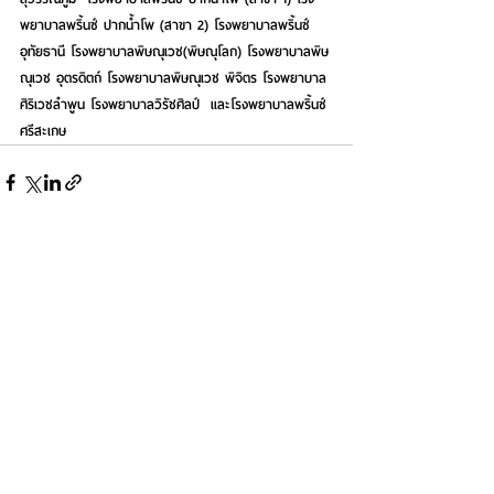
พยาบาลพริ้นซ์ ปากน้ำโพ (สาขา 2) โรงพยาบาลพริ้นซ์ 
อุทัยธานี โรงพยาบาลพิษณุเวช(พิษณุโลก) โรงพยาบาลพิษ
ณุเวช อุตรดิตถ์ โรงพยาบาลพิษณุเวช พิจิตร โรงพยาบาล
ศิริเวชลำพูน โรงพยาบาลวิรัชศิลป์  และโรงพยาบาลพริ้นซ์ 
ศรีสะเกษ
See All
Recent Posts