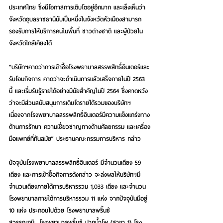
ประเทศไทย ซึ่งมีโอกาสการเติบโตอยู่อีกมาก และเล็งเห็นว่า
จังหวัดอุบลราชธานีนับเป็นหนึ่งในจังหวัดหัวเมืองสามารถ
รองรับการให้บริการคนในพื้นที่ ชาวต่างชาติ และผู้ป่วยใน
จังหวัดใกล้เคียงได้
“บริษัทฯคาดว่าการเข้าซื้อโรงพยาบาลสรรพสิทธิ์อินเตอร์และ
รับโอนกิจการ คาดว่าจะดำเนินการแล้วเสร็จภายในปี 2563 
นี้ และเริ่มรับรู้รายได้อย่างมีนัยสำคัญในปี 2564 ซึ่งคาดหวัง
ว่าจะมีส่วนสนับสนุนการเติบโตรายได้รวมของบริษัทฯ 
เนื่องจากโรงพยาบาลสรรพสิทธิ์อินเตอร์มีความแข็งแกร่งทาง
ด้านการรักษา ความเชี่ยวชาญทางด้านศัลยกรรม และเครื่อง
มือแพทย์ที่ทันสมัย” ประธานคณะกรรมการบริหาร กล่าว
ปัจจุบันโรงพยาบาลสรรพสิทธิ์อินเตอร์ มีจำนวนเตียง 59 
เตียง และการเข้าซื้อกิจการดังกล่าว จะส่งผลให้บริษัทฯมี
จำนวนเตียงภายใต้การบริหารรวม 1,033 เตียง และจำนวน
โรงพยาบาลภายใต้การบริหารรวม 11 แห่ง จากปัจจุบันมีอยู่ 
10 แห่ง ประกอบไปด้วย โรงพยาบาลพริ้นซ์ 
สุวรรณภูมิ  โรงพยาบาลพริ้นซ์ ปากน้ำโพ (สาขา 1) โรง