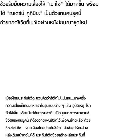
ช่วยรับมือความเสี่ยงให้ "เบาใจ" ได้มากขึ้น พร้อม
ได้ "ณเดชน์ คูกิมิยะ" เป็นตัวแทนคนยุคนี้
ถ่ายทอดชีวิตที่เบาใจผ่านหนังโฆษณาชุดใหม่
เมืองไทยประกันชีวิต ชวนคิดว่าชีวิตไม่แน่นอน…บางครั้ง
ความเสี่ยงก็เดินมาหาเราในรูปแบบต่าง ๆ เช่น อุบัติเหตุ โรค
ภัยไข้เจ็บ หรือแม้แต่ภัยธรรมชาติ  เปิดมุมมองการบาลานซ์
ชีวิตของคนยุคนี้ ที่ต้องวางแผนชีวิตไว้เพื่อคนข้างหลัง ด้วย 
ShieldLife   จากเมืองไทยประกันชีวิต  ตัวช่วยให้คนข้าง
หลังเดินหน้าต่อไปได้ ประกันชีวิตช่วยสร้างหลักประกันที่