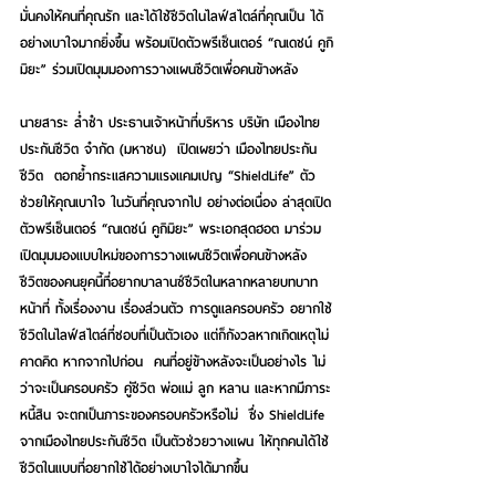
มั่นคงให้คนที่คุณรัก และได้ใช้ชีวิตในไลฟ์สไตล์ที่คุณเป็น ได้
อย่างเบาใจมากยิ่งขึ้น
พร้อมเปิดตัวพรีเซ็นเตอร์ “ณเดชน์ คูกิ
มิยะ” ร่วมเปิดมุมมองการวางแผนชีวิตเพื่อคนข้างหลัง
นายสาระ ล่ำซำ ประธานเจ้าหน้าที่บริหาร บริษัท เมืองไทย
ประกันชีวิต จำกัด (มหาชน)
  เปิดเผยว่า เมืองไทยประกัน
ชีวิต  ตอกย้ำกระแสความแรง
แคมเปญ “ShieldLife” ตัว
ช่วยให้คุณเบาใจ ในวันที่คุณจากไป อย่างต่อเนื่อง ล่าสุดเปิด
ตัวพรีเซ็นเตอร์ “ณเดชน์ คูกิมิยะ” พระเอกสุดฮอต
 มาร่วม
เปิดมุมมองแบบใหม่ของการวางแผนชีวิตเพื่อคนข้างหลัง 
ชีวิตของคนยุคนี้ที่อยากบาลานซ์ชีวิตในหลากหลายบทบาท
หน้าที่ ทั้งเรื่องงาน เรื่องส่วนตัว การดูแลครอบครัว อยากใช้
ชีวิตในไลฟ์สไตล์ที่ชอบที่เป็นตัวเอง แต่ก็กังวลหากเกิดเหตุไม่
คาดคิด หากจากไปก่อน  คนที่อยู่ข้างหลังจะเป็นอย่างไร ไม่
ว่าจะเป็นครอบครัว คู่ชีวิต พ่อแม่ ลูก หลาน และหากมีภาระ
หนี้สิน จะตกเป็นภาระของครอบครัวหรือไม่  ซึ่ง ShieldLife 
จากเมืองไทยประกันชีวิต เป็นตัวช่วยวางแผน ให้ทุกคนได้ใช้
ชีวิตในแบบที่อยากใช้ได้อย่างเบาใจได้มากขึ้น