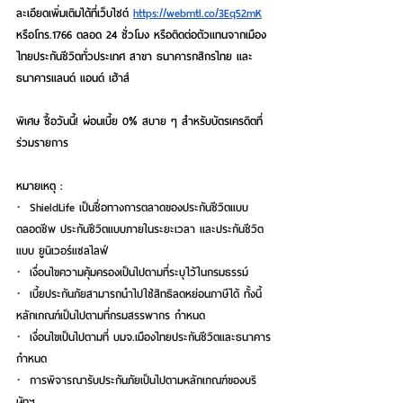
ละเอียดเพิ่มเติมได้ที่เว็บไซต์
https://webmtl.co/3Eq52mK
หรือโทร.1766 ตลอด 24 ชั่วโมง หรือติดต่อตัวแทนจากเมือง
ไทยประกันชีวิตทั่วประเทศ สาขา ธนาคารกสิกรไทย และ 
ธนาคารแลนด์ แอนด์ เฮ้าส์  
พิเศษ ซื้อวันนี้! ผ่อนเบี้ย 0% สบาย ๆ สำหรับบัตรเครดิตที่
ร่วมรายการ 
หมายเหตุ :
·  
ShieldLife เป็นชื่อทางการตลาดของประกันชีวิตแบบ
ตลอดชีพ ประกันชีวิตแบบภายในระยะเวลา และประกันชีวิต
แบบ ยูนิเวอร์แซลไลฟ์
·  
เงื่อนไขความคุ้มครองเป็นไปตามที่ระบุไว้ในกรมธรรม์
·  
เบี้ยประกันภัยสามารถนำไปใช้สิทธิลดหย่อนภาษีได้ ทั้งนี้ 
หลักเกณฑ์เป็นไปตามที่กรมสรรพากร กำหนด
·  
เงื่อนไขเป็นไปตามที่ บมจ.เมืองไทยประกันชีวิตและธนาคาร
กำหนด
·  
การพิจารณารับประกันภัยเป็นไปตามหลักเกณฑ์ของบริ
ษัทฯ