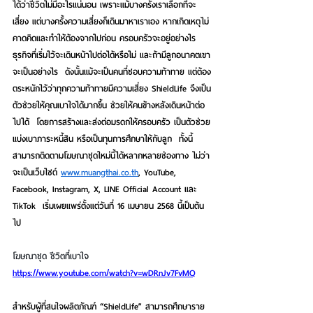
ได้ว่าชีวิตไม่มีอะไรแน่นอน เพราะแม้บางครั้งเราเลือกที่จะ
เสี่ยง แต่บางครั้งความเสี่ยงก็เดินมาหาเราเอง หากเกิดเหตุไม่
คาดคิดและทำให้ต้องจากไปก่อน ครอบครัวจะอยู่อย่างไร 
ธุรกิจที่เริ่มไว้จะเดินหน้าไปต่อได้หรือไม่ และถ้ามีลูกอนาคตเขา
จะเป็นอย่างไร  ดังนั้นแม้จะเป็นคนที่ชอบความท้าทาย แต่ต้อง
ตระหนักไว้ว่าทุกความท้าทายมีความเสี่ยง ShieldLife จึงเป็น
ตัวช่วยให้คุณเบาใจได้มากขึ้น ช่วยให้คนข้างหลังเดินหน้าต่อ
ไปได้  โดยการสร้างและส่งต่อมรดกให้ครอบครัว เป็นตัวช่วย
แบ่งเบาภาระหนี้สิน หรือเป็นทุนการศึกษาให้กับลูก  ทั้งนี้
สามารถติดตามโฆษณาชุดใหม่นี้ได้หลากหลายช่องทาง ไม่ว่า
จะเป็นเว็บไซต์ 
www.muangthai.co.th
, YouTube,  
Facebook, Instagram, X, LINE Official Account และ 
TikTok  เริ่มเผยแพร่ตั้งแต่วันที่ 16 เมษายน 2568 นี้เป็นต้น
ไป
โฆษณาชุด ชีวิตที่เบาใจ 
https://www.youtube.com/watch?v=wDRnJv7FvMQ
สำหรับผู้ที่สนใจผลิตภัณฑ์ “ShieldLife” สามารถศึกษาราย