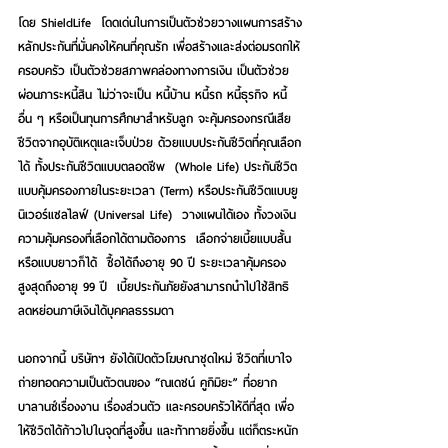
โดย ShieldLife  โดดเด่นในการเป็นตัวช่วยวางแผนการสร้าง
หลักประกันที่มั่นคงให้คนที่คุณรัก เพื่อสร้างและส่งต่อมรดกให้
ครอบครัว เป็นตัวช่วยสภาพคล่องทางการเงิน เป็นตัวช่วย
ผ่อนภาระหนี้สิน ไม่ว่าจะเป็น หนี้บ้าน หนี้รถ หนี้ธุรกิจ หนี้
อื่น ๆ หรือเป็นทุนการศึกษาสำหรับลูก จะคุ้มครองกรณีเสีย
ชีวิตจากอุบัติเหตุและเจ็บป่วย 
ด้วยแบบประกันชีวิตที่คุณเลือก
ได้ ทั้งประกันชีวิตแบบตลอดชีพ  (Whole Life) ประกันชีวิต
แบบคุ้มครองภายในระยะเวลา (Term) หรือประกันชีวิตแบบยู
นิเวอร์แซลไลฟ์ (Universal Life)
  วางแผนได้เอง ทั้งวงเงิน
ความคุ้มครองที่เลือกได้ตามต้องการ  เลือกจ่ายเบี้ยแบบสั้น
หรือแบบยาวก็ได้  ซื้อได้ถึงอายุ 90 ปี ระยะเวลาคุ้มครอง
สูงสุดถึงอายุ 99 ปี  เบี้ยประกันภัยยังสามารถนำไปใช้สิทธิ
ลดหย่อนภาษีเงินได้บุคคลธรรมดา
นอกจากนี้ บริษัทฯ ยังได้เปิดตัวโฆษณาชุดใหม่
 ชีวิตที่เบาใจ
ถ่ายทอดความเป็นตัวตนของ 
“ณเดชน์ คูกิมิยะ
” ที่อยาก
บาลานซ์เรื่องงาน เรื่องส่วนตัว และครอบครัวให้ดีที่สุด เพื่อ
ให้ชีวิตได้ก้าวไปในจุดที่สูงขึ้น และท้าทายยิ่งขึ้น แต่ก็ตระหนัก