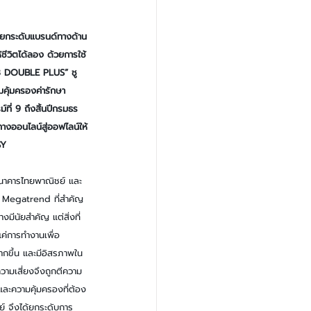
 ยกระดับแบรนด์ทางด้าน
ีวิตได้ลอง ด้วยการใช้
80/8 DOUBLE PLUS” ชู
มคุ้มครองค่ารักษา
ที่ 9 ถึงสิ้นปีกรมธร
งออนไลน์สู่ออฟไลน์ให้
SY
นาคารไทยพาณิชย์
และ
งใน Megatrend ที่สำคัญ
งมีนัยสำคัญ แต่สิ่งที่
งแค่การทำงานเพื่อ
ากขึ้น และมีอิสรภาพใน
วามเสี่ยงจึงถูกตีความ
และความคุ้มครองที่ต้อง
์ จึงได้ยกระดับการ