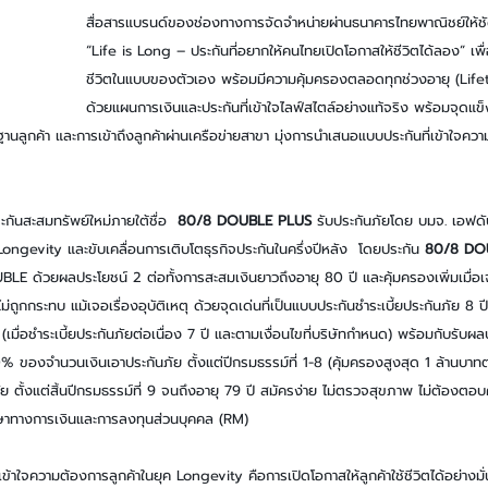
สื่อสารแบรนด์ของช่องทางการจัดจำหน่ายผ่านธนาคารไทยพาณิชย์ให้ช
“Life is Long – ประกันที่อยากให้คนไทยเปิดโอกาสให้ชีวิตได้ลอง” เพื
ชีวิตในแบบของตัวเอง พร้อมมีความคุ้มครองตลอดทุกช่วงอายุ (Life
ด้วยแผนการเงินและประกันที่เข้าใจไลฟ์สไตล์อย่างแท้จริง พร้อมจุด
ลูกค้า และการเข้าถึงลูกค้าผ่านเครือข่ายสาขา มุ่งการนำเสนอแบบประกันที่เข้าใจคว
ะกันสะสมทรัพย์ใหม่ภายใต้ชื่อ 
 80/8 DOUBLE PLUS 
รับประกันภัยโดย บมจ. เอฟดับ
Longevity และขับเคลื่อนการเติบโตธุรกิจประกันในครึ่งปีหลัง  โดยประกัน
 80/8 DO
BLE ด้วยผลประโยชน์ 2 ต่อทั้งการสะสมเงินยาวถึงอายุ 80 ปี และคุ้มครองเพิ่มเมื่อเจออ
ถูกกระทบ แม้เจอเรื่องอุบัติเหตุ ด้วยจุดเด่นที่เป็นแบบประกันชำระเบี้ยประกันภัย 8 ป
8 (เมื่อชำระเบี้ยประกันภัยต่อเนื่อง 7 ปี และตามเงื่อนไขที่บริษัทกำหนด) พร้อมกับรับผ
% ของจำนวนเงินเอาประกันภัย ตั้งแต่ปีกรมธรรม์ที่ 1-8 (คุ้มครองสูงสุด 1 ล้านบาทต
ตั้งแต่สิ้นปีกรมธรรม์ที่ 9 จนถึงอายุ 79 ปี สมัครง่าย ไม่ตรวจสุขภาพ ไม่ต้องต
รึกษาทางการเงินและการลงทุนส่วนบุคคล (RM)
ข้าใจความต้องการลูกค้าในยุค Longevity คือการเปิดโอกาสให้ลูกค้าใช้ชีวิตได้อย่างมั่