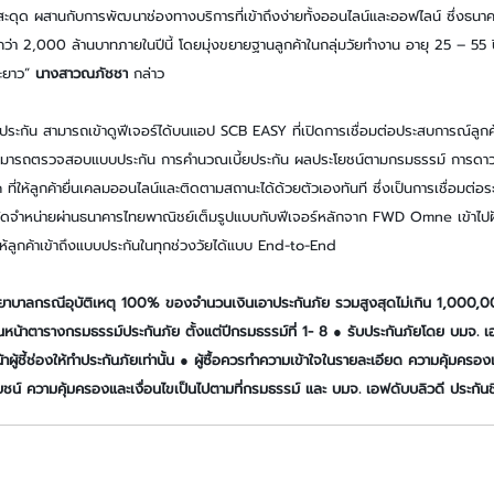
ุด ผสานกับการพัฒนาช่องทางบริการที่เข้าถึงง่ายทั้งออนไลน์และออฟไลน์ ซึ่งธนาคารต
า 2,000 ล้านบาทภายในปีนี้ โดยมุ่งขยายฐานลูกค้าในกลุ่มวัยทำงาน อายุ 25 – 55 
ยะยาว” 
นางสาวณภัชชา
 กล่าว
ภัณฑ์ประกัน สามารถเข้าดูฟีเจอร์ได้บนแอป SCB EASY ที่เปิดการเชื่อมต่อประสบการณ์ลู
าสามารถตรวจสอบแบบประกัน การคำนวณเบี้ยประกัน ผลประโยชน์ตามกรมธรรม์ การดาว
ที่ให้ลูกค้ายื่นเคลมออนไลน์และติดตามสถานะได้ด้วยตัวเองทันที ซึ่งเป็นการเชื่อมต่อ
จำหน่ายผ่านธนาคารไทยพาณิชย์เต็มรูปแบบกับฟีเจอร์หลักจาก FWD Omne เข้าไปฝ
้ลูกค้าเข้าถึงแบบประกันในทุกช่วงวัยได้แบบ End-to-End
พยาบาลกรณีอุบัติเหตุ 100% ของจำนวนเงินเอาประกันภัย รวมสูงสุดไม่เกิน 1,000,
ว้ในหน้าตารางกรมธรรม์ประกันภัย ตั้งแต่ปีกรมธรรม์ที่ 1- 8 ● รับประกันภัยโดย บมจ. 
ผู้ชี้ช่องให้ทำประกันภัยเท่านั้น ● ผู้ซื้อควรทำความเข้าใจในรายละเอียด ความคุ้มครอง
ยชน์ ความคุ้มครองและเงื่อนไขเป็นไปตามที่กรมธรรม์ และ บมจ. เอฟดับบลิวดี ประกัน