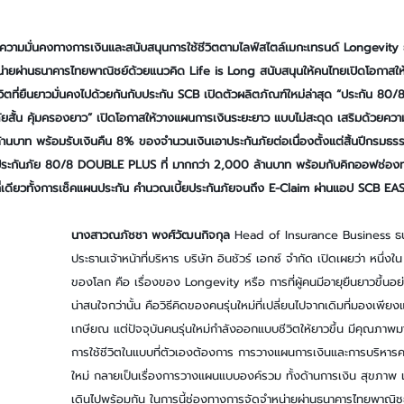
บความมั่นคงทางการเงินและสนับสนุนการใช้ชีวิตตามไลฟ์สไตล์เมกะเทรนด์ Longevity
ายผ่านธนาคารไทยพาณิชย์ด้วยแนวคิด Life is Long สนับสนุนให้คนไทยเปิดโอกาสให้ช
ีชีวิตที่ยืนยาวมั่นคงไปด้วยกันกับประกัน SCB เปิดตัวผลิตภัณฑ์ใหม่ล่าสุด “ประกัน 
ภัยสั้น คุ้มครองยาว” เปิดโอกาสให้วางแผนการเงินระยะยาว แบบไม่สะดุด
เสริมด้วยควา
้านบาท พร้อมรับเงินคืน 8% ของจำนวนเงินเอาประกันภัยต่อเนื่องตั้งแต่สิ้นปีกรมธรรม์
เบี้ยประกันภัย 80/8 DOUBLE PLUS ที่ มากกว่า 2,000 ล้านบาท
พร้อมกับคิกออฟช่องทา
ที่เดียวทั้งการเช็คแผนประกัน คำนวณเบี้ยประกันภัยจนถึง E-Claim ผ่านแอป SCB EA
นางสาวณภัชชา พงศ์วัฒนกิจกุล 
Head of Insurance Business ธ
ประธานเจ้าหน้าที่บริหาร บริษัท อินชัวร์ เอกซ์ จำกัด เปิดเผยว่า หนึ่
ของโลก คือ เรื่องของ Longevity หรือ การที่ผู้คนมีอายุยืนยาวขึ้นอย่า
น่าสนใจกว่านั้น คือวิธีคิดของคนรุ่นใหม่ที่เปลี่ยนไปจากเดิมที่มองเพีย
เกษียณ แต่ปัจจุบันคนรุ่นใหม่กำลังออกแบบชีวิตให้ยาวขึ้น มีคุณภาพม
การใช้ชีวิตในแบบที่ตัวเองต้องการ การวางแผนการเงินและการบริหารค
ใหม่ กลายเป็นเรื่องการวางแผนแบบองค์รวม ทั้งด้านการเงิน สุขภาพ 
เดินไปพร้อมกัน ในการนี้ช่องทางการจัดจำหน่ายผ่านธนาคารไทยพาณิชย