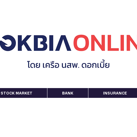
STOCK MARKET
BANK
INSURANCE