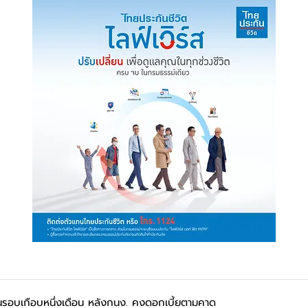
ในรอบเกือบหนึ่งเดือน หลังกนง. คงดอกเบี้ยตามคาด