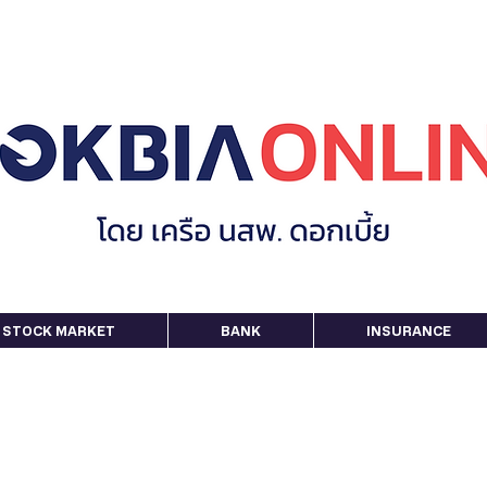
STOCK MARKET
BANK
INSURANCE