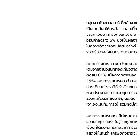
กลุ่มงานโกลบอลมาร์เก็ตส์ ธนา
เป็นเอกฉันท์ให้คงอัตราดอกเบี้
ขณะที่เงินบาททรงตัวแถวระดับ 
อ่อนค่าลงราว 5% ซึ่งเป็นผลจ
ในตลาดอัตราแลกเปลี่ยนอย่างใก
รวดเร็วอาจส่งผลกระทบต่อการ
คณะกรรมการ กนง. ประเมินว่าเศ
เดิมจากจำนวนนักท่องเที่ยวต่าง
ติดลบ 8.1% เนื่องจากการยอดส
2564 คณะกรรมการคาดว่า เศรษฐ
ท่องเที่ยวต่างชาติที่ 9 ล้านคน 
ผ่อนปรนมาตรการควบคุมการแพร่
รวมจะฟื้นตัวกลับมาอยู่ในระดั
เจาะจงและทันการณ์ รวมทั้งมี
คณะกรรมการกนง. มีกำหนดการปร
ร่วมประชุม กนง. ในฐานะผู้ว่า
เรือนที่ได้รับผลกระทบจากการแพ
แสดงให้เห็นว่า เศรษฐกิจอาจจ