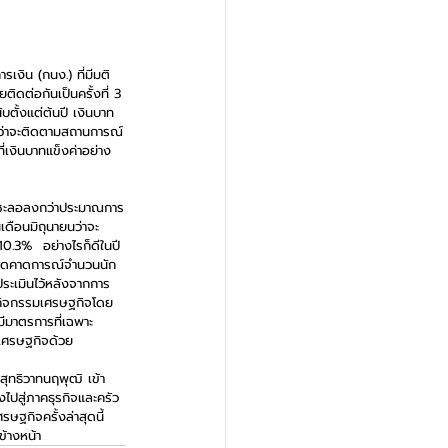
งิน (กนง.) ที่มีมติ
ิดต่อกันเป็นครั้งที่ 3 
ตั้งแต่ต้นปี เงินบาท
ำว่าจะติดตามสถานการณ์
เงินบาทแข็งค่าอย่าง
 จะชะลอลงกว่าประมาณการ
เดือนมิถุนายนว่าจะ
.3%  อย่างไรก็ดีในปี 
ับลดคาดการณ์จำนวนนัก
่ประเมินไว้หลังจากการ
่กิจกรรมเศรษฐกิจโดย
มีมาตรการที่เฉพาะ
งเศรษฐกิจด้วย
ุทธิวาทนฤพุฒิ เข้า
ไปสู่ภาคธุรกิจและครัว
ษฐกิจครั้งล่าสุดนี้
้างหน้า