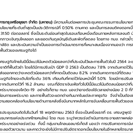
คารกรุงศรีอยุธยา จำกัด (มหาชน)
 มีความเห็นต่อผลการประชุมคณะกรรมการนโยบายการเ
ยนโยบายที่ระดับต่ำสุดเป็นประวัติการณ์ที่ 0.50% ตามคาด และเป็นการลงมติคงดอกเบี้ยต
31.50 ต่อดอลลาร์ ซึ่งเป็นระดับอ่อนค่าสุดในรอบเกือบหนึ่งเดือนภายหลังการลงมติ นับ
ากภาวะเงินทุนไหลออก และยอดเกินดุลบัญชีเดินสะพัดที่ลดลง โดยทาง กนง. กล่าวย้
ล้ชิด และประเมินความจำเป็นของการดำเนินมาตรการที่เหมาะสมเนื่องจากมองว่า การที่
ฟื้นตัวของเศรษฐกิจได้
รษฐกิจไทยในปีนี้มีแนวโน้มหดตัวน้อยลงกว่าที่ประเมินไว้และการฟื้นตัวในปี 2564
ชาติที่ฟื้นตัวช้า โดยได้มีการปรับเป้า GDP ปี 2563 เป็นติดลบ 7.8% จากเดิมคาดไว้ใน
่งออกคาดว่าจะหดตัวน้อยลงกว่าที่คาดเป็นติดลบ 8.2% จากเดิมคาดการณ์ที่ติดลบ 10
กิจไทยจะเติบโตที่ระดับ 3.6% เทียบกับที่คาดไว้ก่อนหน้านี้ที่ 5.0%  โดยมีการปร
จากเดิมคาดไว้ที่ 16.2 ล้านคน  ขณะที่อัตราเงินเฟ้อทั่วไปปีนี้มีแนวโน้มติดลบน้อยกว่าที
ระบาดของโควิด-19  อย่างไรก็ตาม กนง. มองว่าอาจต้องใช้เวลาอย่างน้อย 2 ปี ที
บก่อนการแพร่ระบาด และการฟื้นตัวจะแตกต่างกันมากในแต่ละภาคธุรกิจ  จึงจำเป็นต้อง
ความสอดคล้องกับนโยบายด้านการคลังซึ่งมีบทบาทหลักในการขับเคลื่อนการฟื้นตัวขอ
ะชุมรอบถัดไปในวันที่ 18 พฤศจิกายน 2563 ซึ่งจะเป็นครั้งแรกที่ ดร. เศรษฐพุฒิ ส
การธนาคารแห่งประเทศไทยคนใหม่ โดย กนง. ระบุว่าควรเร่งดำเนินการกระจายสภาพคล่อง
ร่ระบาดอย่างเร่งด่วน  ทั้งนี้ กลุ่มงานโกลบอลมาร์เก็ตส์ มองว่า การปรับคาดการณ์เศร
ะชะลอตัวยาวนาน และคาดว่าจะยังไม่มีการปรับอัตราดอกเบี้ยนโยบายในอีกหลายไตรมาสข