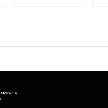
Tidlor Holdings ปลื้ม! TRIS
บลจ.เ
จัดอันดับเครดิต
กองท
“A+/Stable”และ บมจ. เงินติด
ESGX
ล้อ ได้รับการปรับเพิ่มเป็น
ตอบแ
“A+/Stable”
ไทยกล
2-4124825-6
m