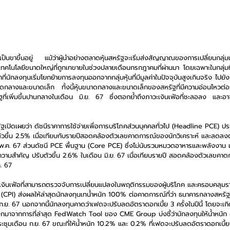
ป็นขาขึ้นอยู่ แม้ว่าผู้นำอย่างตลาดหุ้นสหรัฐจะเริ่มส่งสัญญาณของการเปลี่ยนก
ทคโนโลยีขนาดใหญ่ที่ถูกเทขายในช่วงปลายเดือนกรกฎาคมที่ผ่านมา โดยเฉพาะในกลุ่มที
นักลงทุนเริ่มโยกย้ายการลงทุนออกจากกลุ่มหุ้นที่มีมูลค่าในปัจจุบันสูงเกินจริง ไปยังกลุ
นขนาดกลางและขนาดเล็ก ทั้งนี้หุ้นขนาดกลางและขนาดเล็กของสหรัฐที่มีความอ่อนไหวต่
ที่เพิ่มขึ้นปานกลางในเดือน มิ.ย. 67 ซึ่งตอกย้ำถึงภาวะเงินเฟ้อที่ชะลอลง และอา
เปิดเผยว่า ดัชนีราคาการใช้จ่ายเพื่อการบริโภคส่วนบุคคลทั่วไป (Headline PCE) ป
ขึ้น 2.5% เมื่อเทียบกับรายปีสอดคล้องตัวเลขคาดการณ์ของนักวิเคราะห์ และลดลงต่
 พ.ค. 67 ส่วนดัชนี PCE พื้นฐาน (Core PCE) ซึ่งไม่นับรวมหมวดอาหารและพลังงาน แ
ความสำคัญ ปรับตัวขึ้น 2.6% ในเดือน มิ.ย. 67 เมื่อเทียบรายปี สอดคล้องตัวเลขคาด
ค. 67
วัดเงินเฟ้อที่สามารถตรวจจับการเปลี่ยนแปลงในพฤติกรรมของผู้บริโภค และครอบคลุมร
ภค (CPI) ส่งผลให้ล่าสุดนักลงทุนเทน้ำหนัก 100% ต่อคาดการณ์ที่ว่า ธนาคารกลางสหร
 ก.ย. 67 นอกจากนี้นักลงทุนคาดว่าเฟดจะปรับลดอัตราดอกเบี้ย 3 ครั้งในปีนี้ โดยจะเกิด
อกมาจากการที่ล่าสุด FedWatch Tool ของ CME Group บ่งชี้ว่านักลงทุนให้น้ำหนัก
ะชุมเดือน ก.ย. 67 ขณะที่ให้น้ำหนัก 10.2% และ 0.2% ที่เฟดจะปรับลดอัตราดอกเบี