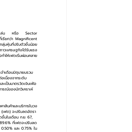
ลุ่มเล่น หรือ Sector 
่เรียกว่า Magnificent 
่มหุ้นที่ปรับตัวขึ้นน้อย
อภาวะเศรษฐกิจได้รับแรง
จทำให้เฟดเริ่มผ่อนคลาย
ระจำเดือนมิถุนายนรวม
อเนื่องจากระดับ 
ละเป็นมาตรวัดเงินเฟ้อ
การณ์ของนักวิเคราะห์ 
าคาสินค้าและบริการในวง
ัฐ (เฟด) จะปรับลดอัตรา
ขึ้นในเดือน ก.ย. 67, 
 89.6% ที่เฟดจะปรับลด
้ย 0.50% และ 0.75% ใน