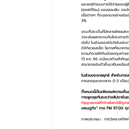
และพฤติกรรมการใช้จ่ายของผู้รั
(ซอฟต์โลน) ของออมสิน วงเงิ
เชื่อต่างๆ ที่จะออกมาอย่างต่อเ
3%
ขณะที่ประเด็นที่มีหลายฝ่ายแสด
ว่าจะส่งผลกระทบกับโครงการดิจ
ต่อไป ในส่วนของปัจจัยในประเท
ดิจิทัลวอลเล็ต โอกาสที่ธนาค
ความกังวลให้กับนักลงทุนต่างชา
13 ธ.ค. 66 จะมีแนวต้านสำคัญอ
สามารถขยับตัวขึ้นมายืนเหนือบ
ในส่วนของกลยุทธ์ สำหรับการลงท
การลงทุนระยะกลาง (1-3 เดือ
ทั้งหมดนี้เป็นเพียงแค่ความเห
การพูดคุยกันระหว่างสัปดาห์น
hippowealththailand@gma
เศรษฐกิจ” ทาง FM 97.00 ทุกว
ภาพประกอบ : การวิเคราะห์ทิศ