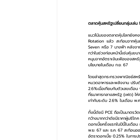
ตลาดหุ้นสหรัฐเปลี่ยนกลุ่มเล่น !
แนวโน้มของตลาดหุ้นโลกยังคงเ
Rotation แล้ว สะท้อนจากหุ้นเ
Seven หรือ 7 นางฟ้า หลังจากที่
กว่าในช่วงก่อนหน้านี้เช่นหุ้
หนุนจากอัตราเงินเฟ้อของสหรัฐ
นโยบายในเดือน ก.ย. 67
โดยล่าสุดกระทรวงพาณิชย์สหรัฐ
หมวดอาหารและพลังงาน ปรับตัว
2.6%เมื่อเทียบกับตัวเลขเดือน
ที่ธนาคารกลางสหรัฐ (เฟด) ให้
เท่ากับระดับ 2.6% ในเดือน พ.
ทั้งนี้ดัชนี PCE ถือเป็นมาตร
กว้างมากกว่าดัชนีราคาผู้บริโ
ดอกเบี้ยครั้งแรกในปีนี้ในเดือน
พ.ย. 67 และ ธ.ค. 67 สะท้อนอ
อัตราดอกเบี้ย 0.25% ในการปร