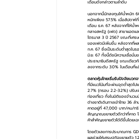
เดือนดังกล่าวตามลำดับ
นอกจากนี้นักลงทุนให้น้ำหนัก 
หนักเพียง 57.5% เมื่อสัปดาห์
เดือน ธ.ค. 67 หลังจากที่ให้น้
กลางสหรัฐ (เฟด) สาขาแอตแล
ไตรมาส 3 ปี 2567 ขณะที่เศรษ
ของเฟดมีเพิ่มขึ้น หลังจากที่ผ
ก.ค. 67 ซึ่งเป็นระดับต่ำสุดใน
มิ.ย. 67 ทั้งนี้ดัชนีความเชื่
ประธานาธิบดีสหรัฐ ขณะเดียวกัน
ลงจากระดับ 3.0% ในเดือนที่แล
ตลาดหุ้นไทยเริ่มรับปัจจัยบวก
ที่มีแนวโน้มที่จะผ่านจุดต่ำส
2.7% (กรอบ 2.2-3.2%) ปรับเพ
ท่องเที่ยว ทั้งในมิติของจำนวนนั
ต่างชาติเดินทางเข้าไทย 36 ล้
คาดอยู่ที่ 47,000 บาท/คน/ทริ
สัญญาณขยายตัวดีกว่าที่คาด โด
ค้าสำคัญขยายตัวได้ดีขึ้นโดยเฉ
โดยตัวเลขการประมาณการ GDP นี
ผลช่วยให้เศรษฐกิจขยายตัว 1.2-