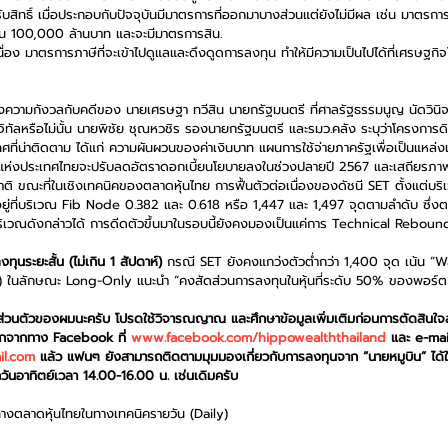
บสิทธิ์ เมื่อประกอบกับปัจจุบันมีมาตรการที่ออกมาบางส่วนแต่ยังไม่มีผล เช่น มาตรการส
น 100,000 ล้านบาท และจะมีมาตรการสิน.
นื่อง มาตรการภาษีที่จะเข้าไปดูแลและดึงดูดการลงทุน ทำให้มีความเป็นไปได้ที่เศรษฐกิจไ
งความกังวลกับคดีของ นายเศรษฐา ทวีสิน นายกรัฐมนตรี ที่ศาลรัฐธรรมนูญ นัดวินิจฉัย
ิทัลหรือไม่นั้น นายพิชัย ชุณหวชิร รองนายกรัฐมนตรี และรมว.คลัง ระบุว่าโครงการดิ
ศที่น่าติดตาม ได้แก่ ความผันผวนของค่าเงินบาท แผนการใช้จ่ายภาครัฐเพื่อเป็นแหล่
ารแห่งประเทศไทยจะปรับลดอัตราดอกเบี้ยนโยบายลงในช่วงปลายปี 2567 และเสถียรภาพก
ติ ขณะที่ในเชิงเทคนิคของตลาดหุ้นไทย การฟื้นตัวต่อเนื่องของดัชนี SET ตั้งแต่บริเ
ยู่ที่บริเวณ Fib Node 0.382 และ 0.618 หรือ 1,447 และ 1,497 จุดตามลำดับ ซึ่งต
ริเวณดังกล่าวได้ การดีดตัวขึ้นมาในรอบนี้ยังคงมองเป็นแค่การ Technical Rebound 
ุนระยะสั้น (ไม่เกิน 1 สัปดาห์)
 กรณี SET ยังคงแกว่งตัวต่ำกว่า 1,400 จุด เน้น “
น) ในลักษณะ Long-Only แนะนำ “คงสัดส่วนการลงทุนในหุ้นที่ระดับ 50% ของพอร์ต
็นส่วนตัวของผมนะครับ โปรดใช้วิจารณญาณ และศึกษาข้อมูลเพิ่มเติมก่อนการตัดสินใจ
อกจากทาง Facebook ที่ 
www.facebook.com/hippowealththailand
 และ e-mail
il.com
 แล้ว แฟนๆ ยังสามารถติดตามมุมมองเกี่ยวกับการลงทุนจาก “นายหมูบิน” ได้
ันอาทิตย์เวลา 14.00-16.00 น. เช่นเดิมครับ
ทางตลาดหุ้นไทยในทางเทคนิครายวัน (Daily)