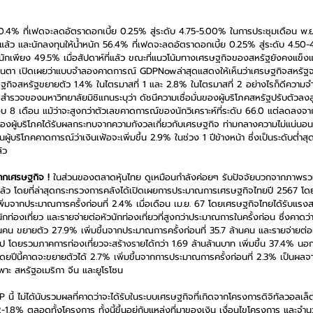
60.4% ที่เฟดจะลดอัตราดอกเบี้ย 0.25% สู่ระดับ 4.75-5.00% ในการประชุมเดือน พ.ย. 
ที่แล้ว และนักลงทุนให้น้ำหนัก 56.4% ที่เฟดจะลดอัตราดอกเบี้ย 0.25% สู่ระดับ 4.50
ำหนักเพียง 49.5% เมื่อสัปดาห์ที่แล้ว ขณะที่แนวโน้มทางเศรษฐกิจของสหรัฐยังคงแข็ง
นตา เปิดเผยว่าแบบจำลองคาดการณ์ GDPNowล่าสุดแสดงให้เห็นว่าเศรษฐกิจสหรัฐ
ฐกิจสหรัฐขยายตัว 1.4% ในไตรมาสที่ 1 และ 2.8% ในไตรมาสที่ 2 อย่างไรก็ดีความจ
ลสำรวจของมหาวิทยาลัยมิชิแกนระบุว่า ดัชนีความเชื่อมั่นของผู้บริโภคสหรัฐปรับตัวลงส
รอบ 8 เดือน แม้ว่าจะสูงกว่าตัวเลขคาดการณ์ของนักวิเคราะห์ที่ระดับ 66.0 แต่ลดลงจ
อมั่นของผู้บริโภคได้รับผลกระทบจากความกังวลเกี่ยวกับเศรษฐกิจ ท่ามกลางความไม่แน่นอน
ผู้บริโภคคาดการณ์ว่าเงินเฟ้อจะเพิ่มขึ้น 2.9% ในช่วง 1 ปีข้างหน้า ซึ่งเป็นระดับต่
้ว
จากเศรษฐกิจ !
 ในส่วนของตลาดหุ้นไทย ดูเหมือนกำลังค่อยๆ รับปัจจัยบวกจากภาพ
ุดไปแล้ว โดยที่ล่าสุดกระทรวงการคลังได้เปิดเผยการประมาณการเศรษฐกิจไทยปี 2567 โดย
ิ่มจากประมาณการครั้งก่อนที่ 2.4% เมื่อเดือน เม.ย. 67 โดยเศรษฐกิจไทยได้รับแร
กท่องเที่ยว และรายจ่ายต่อหัวนักท่องเที่ยวที่สูงกว่าประมาณการในครั้งก่อน ซึ่งคาดว่าใน
านคน ขยายตัว 27.9% เพิ่มขึ้นจากประมาณการครั้งก่อนที่ 35.7 ล้านคน และรายจ่ายต่อ
ป โดยรวมภาคการท่องเที่ยวจะสร้างรายได้กว่า 1.69 ล้านล้านบาท เพิ่มขึ้น 37.4% นอ
ยปีนี้คาดจะขยายตัวได้ 2.7% เพิ่มขึ้นจากการประมาณการครั้งก่อนที่ 2.3% เป็นผลจ
พาะ สหรัฐอเมริกา จีน และยูโรโซน
้ ไม่ได้นับรวมผลที่คาดว่าจะได้รับในระบบเศรษฐกิจที่เกิดจากโครงการดิจิทัลวอลเล็ต
1.8% ตลอดทั้งโครงการ ทั้งนี้ขึ้นอยู่กับแหล่งที่มาของเงิน เงื่อนไขโครงการ และจำนว