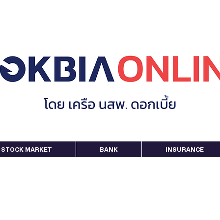
STOCK MARKET
BANK
INSURANCE