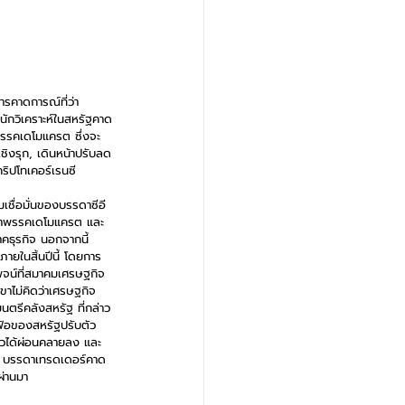
รคาดการณ์ที่ว่า 
นักวิเคราะห์ในสหรัฐคาด
กพรรคเดโมแครต ซึ่งจะ
เชิงรุก, เดินหน้าปรับลด
ริปโทเคอร์เรนซี
มเชื่อมั่นของบรรดาซีอี
กว่าพรรคเดโมแครต และ
าคธุรกิจ นอกจากนี้ 
ยในสิ้นปีนี้ โดยการ
พจน์ที่สมาคมเศรษฐกิจ
เขาไม่คิดว่าเศรษฐกิจ
ตรีคลังสหรัฐ ที่กล่าว
เฟ้อของสหรัฐปรับตัว
งตัวได้ผ่อนคลายลง และ
ว่า บรรดาเทรดเดอร์คาด
ผ่านมา 