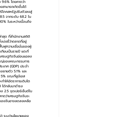
้น 9.6% โดยคาดว่า
งสามารถเกิดขึ้นได้ 
ริโภคสหรัฐปรับตัวลงสู่
68.5 จากระดับ 68.2 ใน
10% ในระหว่างนี้จนถึง
าสุด ที่สำนักงานสถิติ
่งชี้ว่าตลาดที่อยู่
นฟูความเชื่อมั่นของผู้
ทียบเป็นรายปี แตะที่
องเศรษฐกิจจีนอ่อนแอลง
ชุมใหญ่ของคณะกรรมการ
ประเทศ (GDP) ประจำ
จะขยายตัว 5.1% และ
5% ขณะที่ยูบีเอส 
ะทำให้อัตราการเติบโต
ป์ ได้กลับมาดำรง
ง 2.5 จุดเปอร์เซ็นต์ใน
คาดว่าเศรษฐกิจจีนจะ
จของจีนอาจลดลงเหลือ 
SJ) ระบุว่านโยบายของ