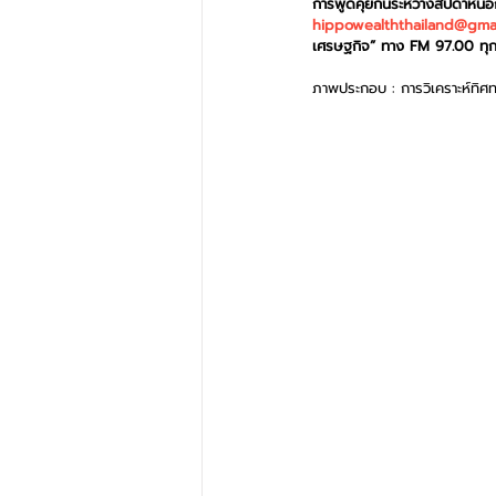
การพูดคุยกันระหว่างสัปดาห์น
hippowealththailand@gma
เศรษฐกิจ” ทาง FM 97.00 ทุกวั
ภาพประกอบ : การวิเคราะห์ทิศ