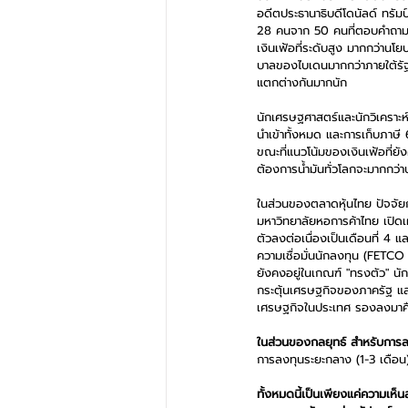
อดีตประธานาธิบดีโดนัลด์ ทรัมป
28 คนจาก 50 คนที่ตอบคำถามเกี
เงินเฟ้อที่ระดับสูง มากกว่า
บาลของไบเดนมากกว่าภายใต้รัฐบ
แตกต่างกันมากนัก
นักเศรษฐศาสตร์และนักวิเคราะห์
นำเข้าทั้งหมด และการเก็บภาษี 6
ขณะที่แนวโน้มของเงินเฟ้อที่ย
ต้องการน้ำมันทั่วโลกจะมากกว่าปร
ในส่วนของตลาดหุ้นไทย ปัจจัยก
มหาวิทยาลัยหอการค้าไทย เปิดเผ
ตัวลงต่อเนื่องเป็นเดือนที่ 4 
ความเชื่อมั่นนักลงทุน (FETCO
ยังคงอยู่ในเกณฑ์ "ทรงตัว" นั
กระตุ้นเศรษฐกิจของภาครัฐ และ
เศรษฐกิจในประเทศ รองลงมาค
ในส่วนของกลยุทธ์ สำหรับการลงท
การลงทุนระยะกลาง (1-3 เดือ
ทั้งหมดนี้เป็นเพียงแค่ความเห