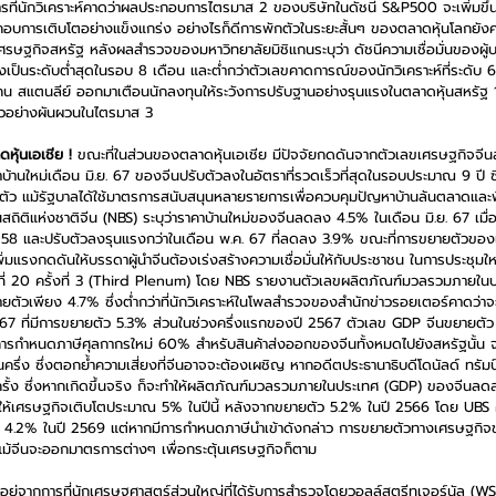
ารที่นักวิเคราะห์คาดว่าผลประกอบการไตรมาส 2 ของบริษัทในดัชนี S&P500 จะเพิ่มขึ
กอบการเติบโตอย่างแข็งแกร่ง อย่างไรก็ดีการพักตัวในระยะสั้นๆ ของตลาดหุ้นโลกยังค
ศรษฐกิจสหรัฐ หลังผลสำรวจของมหาวิทยาลัยมิชิแกนระบุว่า ดัชนีความเชื่อมั่นของผู้บ
่งเป็นระดับต่ำสุดในรอบ 8 เดือน และต่ำกว่าตัวเลขคาดการณ์ของนักวิเคราะห์ที่ระดับ 
์แกน สแตนลีย์ ออกมาเตือนนักลงทุนให้ระวังการปรับฐานอย่างรุนแรงในตลาดหุ้นสหรัฐ 
ัวอย่างผันผวนในไตรมาส 3
ุ้นเอเชีย !
 ขณะที่ในส่วนของตลาดหุ้นเอเชีย มีปัจจัยกดดันจากตัวเลขเศรษฐกิจจีนล่
านใหม่เดือน มิ.ย. 67 ของจีนปรับตัวลงในอัตราที่รวดเร็วที่สุดในรอบประมาณ 9 ปี ซึ่งบ
นตัว แม้รัฐบาลได้ใช้มาตรการสนับสนุนหลายรายการเพื่อควบคุมปัญหาบ้านล้นตลาดและฟื้
ิติแห่งชาติจีน (NBS) ระบุว่าราคาบ้านใหม่ของจีนลดลง 4.5% ในเดือน มิ.ย. 67 เมื่อเ
ิ.ย. 58 และปรับตัวลงรุนแรงกว่าในเดือน พ.ค. 67 ที่ลดลง 3.9% ขณะที่การขยายตัวข
ิ่มแรงกดดันให้บรรดาผู้นำจีนต้องเร่งสร้างความเชื่อมั่นให้กับประชาชน ในการประ
ที่ 20 ครั้งที่ 3 (Third Plenum) โดย NBS รายงานตัวเลขผลิตภัณฑ์มวลรวมภายใน
ัวเพียง 4.7% ซึ่งต่ำกว่าที่นักวิเคราะห์ในโพลสำรวจของสำนักข่าวรอยเตอร์คาดว่า
7 ที่มีการขยายตัว 5.3% ส่วนในช่วงครึ่งแรกของปี 2567 ตัวเลข GDP จีนขยายตัว 
การกำหนดภาษีศุลกากรใหม่ 60% สำหรับสินค้าส่งออกของจีนทั้งหมดไปยังสหรัฐนั้น จ
รึ่ง ซึ่งตอกย้ำความเสี่ยงที่จีนอาจจะต้องเผชิญ หากอดีตประธานาธิบดีโดนัลด์ ทรัม
รั้ง ซึ่งหากเกิดขึ้นจริง ก็จะทำให้ผลิตภัณฑ์มวลรวมภายในประเทศ (GDP) ของจีนลดล
มให้เศรษฐกิจเติบโตประมาณ 5% ในปีนี้ หลังจากขยายตัว 5.2% ในปี 2566 โดย UBS 
 4.2% ในปี 2569 แต่หากมีการกำหนดภาษีนำเข้าดังกล่าว การขยายตัวทางเศรษฐกิ
ม้จีนจะออกมาตรการต่างๆ เพื่อกระตุ้นเศรษฐกิจก็ตาม
รออยู่จากการที่นักเศรษฐศาสตร์ส่วนใหญ่ที่ได้รับการสำรวจโดยวอลล์สตรีทเจอร์นัล (W