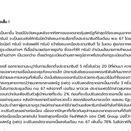
สั้น !
็นขาขึ้น โดยมีปัจจัยหนุนหลังจากทิศทางของตลาดหุ้นสหรัฐที่ล่าสุดได้แรงหนุนจากกา
ัมป์ จะเป็นแรงส่งให้ทรัมป์คว้าชัยชนะการเลือกตั้งประธานาธิบดีในเดือน พ.ย. 67 โดย
ดนัลด์ ทรัมป์ จะส่งผลให้ ทรัมป์ คว้าชัยชนะเหนือประธานาธิบดี โจ ไบเดน คู่แข่งจา
ฎระเบียบต่างๆ ที่เอื้ออำนวยต่อภาคธุรกิจ ซึ่งจะทำให้ ทรัมป์ ดำเนินนโยบายการค้าแบบ
้านต่างๆ เป็นวงกว้าง ตั้งแต่กฎระเบียบด้านสภาพภูมิอากาศไปจนถึงกฎระเบียบด้านค
แซคส์ ออกรายงานระบุว่าในการเลือกตั้งประธานาธิบดี 5 ครั้งในช่วง 20 ปีที่ผ่านมา ควา
ค โดยเฉพาะความเชื่อมั่นของธุรกิจขนาดเล็ก มักขานรับชัยชนะของพรรครีพับลิกันมาก
รใช้จ่ายและการลงทุนที่เพิ่มขึ้น ดังนั้นชัยชนะของทรัมป์จะช่วยกระตุ้นแนวโน้มกำไรของภ
กลงทุนคาดการณ์ว่าธนาคารกลางสหรัฐ (เฟด) จะปรับลดอัตราดอกเบี้ยมากถึง 3 ครั้งภา
ขึ้นในการประชุมเดือน ก.ย. 67 หลังจากที่ เจอโรม พาวเวล ประธานเฟดได้กล่าวสุนทร
อจนกว่าเงินเฟ้อปรับตัวสู่เป้าหมายที่ระดับ 2% ก่อนที่จะเริ่มปรับลดอัตราดอกเบี้ย และ
งอย่างรุนแรง หลังมีการขยายตัวอย่างรวดเร็ว สอดคล้องกับนางเจเน็ต เยลเลน รัฐมน
ประจำสภาผู้แทนราษฎรว่าแม้ค่าเช่าและค่าใช้จ่ายด้านอสังหาริมทรัพย์กำลังทำให้เงิน
PI) จะปรับตัวลงอย่างต่อเนื่อง เนื่องจากปัญหาที่เกี่ยวกับอุปทานและตลาดแรงงานที่ตึ
ย่างต่อเนื่องเมื่อเวลาผ่านไป โดยล่าสุดเครื่องมือ FedWatch ของ CME Group บ่งชี้
งสหรัฐ (เฟด) จะปรับลดอัตราดอกเบี้ยลงในเดือน ก.ย. 67 เพิ่มขึ้น 78% ในสัปดาห์ที่