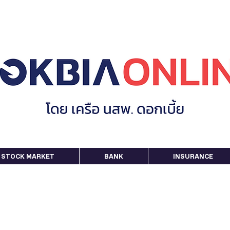
STOCK MARKET
BANK
INSURANCE