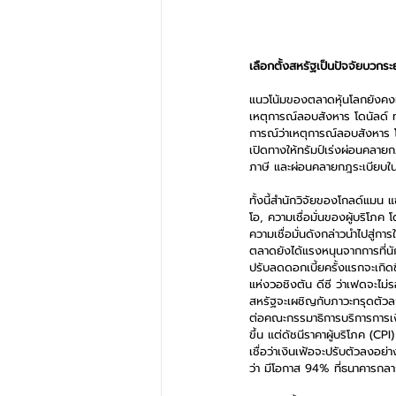
เลือกตั้งสหรัฐเป็นปัจจัยบวกระยะ
แนวโน้มของตลาดหุ้นโลกยังคงเป
เหตุการณ์ลอบสังหาร โดนัลด์ ทร
การณ์ว่าเหตุการณ์ลอบสังหาร โ
เปิดทางให้ทรัมป์เร่งผ่อนคลายก
ภาษี และผ่อนคลายกฎระเบียบในด
ทั้งนี้สำนักวิจัยของโกลด์แมน 
โอ, ความเชื่อมั่นของผู้บริโภ
ความเชื่อมั่นดังกล่าวนำไปสู่กา
ตลาดยังได้แรงหนุนจากการที่นั
ปรับลดดอกเบี้ยครั้งแรกจะเกิด
แห่งวอชิงตัน ดีซี ว่าเฟดจะไม่ร
สหรัฐจะเผชิญกับภาวะทรุดตัวล
ต่อคณะกรรมาธิการบริการการเงิน
ขึ้น แต่ดัชนีราคาผู้บริโภค (C
เชื่อว่าเงินเฟ้อจะปรับตัวลงอ
ว่า มีโอกาส 94% ที่ธนาคารกลา