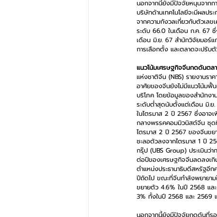
นอกจากนี้ยังมีปัจจัยหนุนจากก
บริษัทด้านเทคโนโลยีจะมีผลประ
จากความกังวลเกี่ยวกับตัวเลขเ
ระดับ 66.0 ในเดือน ก.ค. 67 ซึ
เดือน มิ.ย. 67 สำนักวิจัยมอร
การเลือกตั้ง และตลาดจะปรับต
แนวโน้มเศรษฐกิจจีนกดดันตลาดห
แห่งชาติจีน (NBS) รายงานราคาบ้
อาศัยของจีนยังไม่มีแนวโน้มฟื้
บริโภค โดยข้อมูลของสำนักงานสถ
ระดับต่ำสุดนับตั้งแต่เดือน ม
ในไตรมาส 2 ปี 2567 ซึ่งอาจเพ
กลางพรรคคอมมิวนิสต์จีน ชุด
ไตรมาส 2 ปี 2567 ของจีนขยายต
ชะลอตัวลงจากไตรมาส 1 ปี 256
กรุ๊ป (UBS Group) ประเมินว่า
ต่อปีของเศรษฐกิจจีนลดลงเกินค
ตำแหน่งประธานาธิบดีสหรัฐอีกค
ปีถัดไป ขณะที่จีนกำลังพยายา
ขยายตัว 4.6% ในปี 2568 และ
3% ทั้งในปี 2568 และ 2569 แ
นอกจากนี้ยังมีปัจจัยกดดันที่