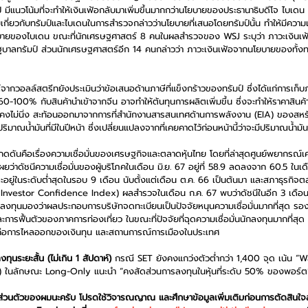
์ มีแนวโน้มที่จะทำให้เงินเฟ้อกลับมาเพิ่มขึ้นมากกว่านโยบายของประธานาธิบดีโจ ไบเ
่ยวกับทรัมป์และไบเดนในการสำรวจกล่าวว่านโยบายที่เสนอโดยทรัมป์นั้น ทำให้มีความเสี
นโยบายของไบเดน ขณะที่นักเศรษฐศาสตร์ 8 คนในผลสำรวจของ WSJ ระบุว่า ภาวะเงินเฟ
าลทรัมป์ ส่วนนักเศรษฐศาสตร์อีก 14 คนกล่าวว่า ภาวะเงินเฟ้อจากนโยบายของทั้งทรั
จากวอลล์สตรีทยังประเมินว่าข้อเสนอด้านภาษีที่แข็งกร้าวของทรัมป์ ซึ่งได้แก่การเก็
0-100% กับสินค้านำเข้าจากจีน อาจทำให้ต้นทุนการผลิตเพิ่มขึ้น ซึ่งจะทำให้ราคาสินค้าส
ังคงไม่นิ่ง สะท้อนออกมาจากการที่สำนักงานสารสนเทศด้านการพลังงาน (EIA) ของสหร
ิมาณน้ำมันที่มีในปีหน้า ซึ่งเปลี่ยนแปลงจากที่เคยคาดไว้ก่อนหน้านี้ว่าจะมีปริมาณน้ำมั
ดดันคือเรื่องความเชื่อมั่นของเศรษฐกิจและตลาดหุ้นไทย โดยที่ล่าสุดศูนย์พยากรณ์เ
ยว่าดัชนีความเชื่อมั่นของผู้บริโภคในเดือน มิ.ย. 67 อยู่ที่ 58.9 ลดลงจาก 60.5 ในเ
และอยู่ในระดับต่ำสุดในรอบ 9 เดือน นับตั้งแต่เดือน ต.ค. 66 เป็นต้นมา และสภาธุรกิจ
 Investor Confidence Index) ผลสำรวจในเดือน ก.ค. 67 พบว่าดัชนีในอีก 3 เดือนข้า
กลงทุนมองว่าผลประกอบการบริษัทจดทะเบียนเป็นปัจจัยหนุนความเชื่อมั่นมากที่สุด ร
การฟื้นตัวของภาคการท่องเที่ยว ในขณะที่ปัจจัยที่ฉุดความเชื่อมั่นนักลงทุนมากที่ส
ือการไหลออกของเงินทุน และสถานการณ์การเมืองในประเทศ
ุนระยะสั้น (ไม่เกิน 1 สัปดาห์)
 กรณี SET ยังคงแกว่งตัวต่ำกว่า 1,400 จุด เน้น “
น) ในลักษณะ Long-Only แนะนำ “คงสัดส่วนการลงทุนในหุ้นที่ระดับ 50% ของพอร์ต
็นส่วนตัวของผมนะครับ โปรดใช้วิจารณญาณ และศึกษาข้อมูลเพิ่มเติมก่อนการตัดสินใจ