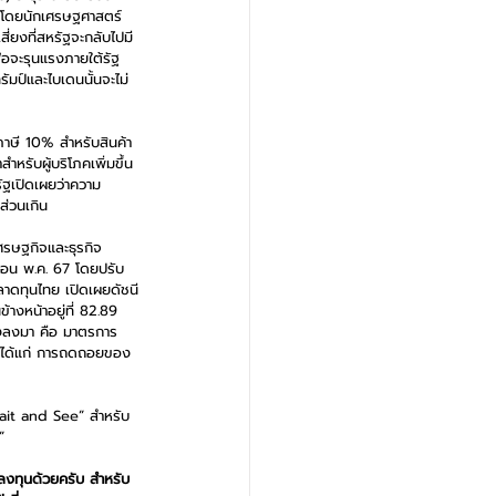
ดน โดยนักเศรษฐศาสตร์ 
่ยงที่สหรัฐจะกลับไปมี
้อจะรุนแรงภายใต้รัฐ
มป์และไบเดนนั้นจะไม่
บภาษี 10% สำหรับสินค้า
ำหรับผู้บริโภคเพิ่มขึ้น 
ัฐเปิดเผยว่าความ
นส่วนเกิน
ศรษฐกิจและธุรกิจ 
ดือน พ.ค. 67 โดยปรับ
ตลาดทุนไทย เปิดเผยดัชนี
งหน้าอยู่ที่ 82.89 
องลงมา คือ มาตรการ
ุด ได้แก่ การถดถอยของ
Wait and See” สำหรับ
”
ลงทุนด้วยครับ สำหรับ