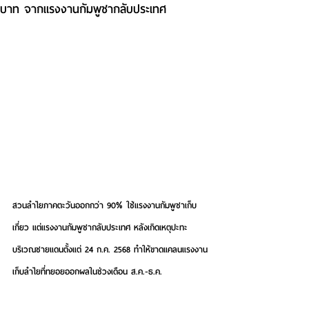
บาท จากแรงงานกัมพูชากลับประเทศ
สวนลำไยภาคตะวันออกกว่า 90% ใช้แรงงานกัมพูชาเก็บ
เกี่ยว แต่แรงงานกัมพูชากลับประเทศ หลังเกิดเหตุปะทะ
บริเวณชายแดนตั้งแต่ 24 ก.ค. 2568 ทำให้ขาดแคลนแรงงาน
เก็บลำไยที่ทยอยออกผลในช่วงเดือน ส.ค.-ธ.ค.