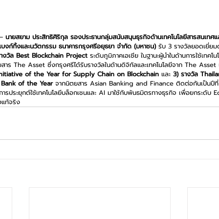
– 
นายสยาม ประสิทธิศิริกุล รองประธานกลุ่มสนับสนุนธุรกิจด้านเทคโนโลยีสารสนเทศแล
แบงก์กิ้งและนวัตกรรม ธนาคารกรุงศรีอยุธยา จำกัด (มหาชน) 
รับ 3 รางวัลยอดเยี่ยม
รางวัล Best Blockchain Project 
ระดับภูมิภาคเอเชีย ในฐานะผู้นำในด้านการใช้เทคโน
าร The Asset ซึ่งกรุงศรีได้รับรางวัลในด้านดิจิทัลและเทคโนโลยีจาก The Asset เป็
nitiative of the Year for Supply Chain on Blockchain 
และ 
3) รางวัล Thai
Bank of the Year 
จากนิตยสาร Asian Banking and Finance ติดต่อกันเป็นปีที่
ในการประยุกต์ใช้เทคโนโลยีบล็อกเชนและ AI มาใช้กับพันธมิตรทางธุรกิจ เพื่อยกระดั
แท้จริง