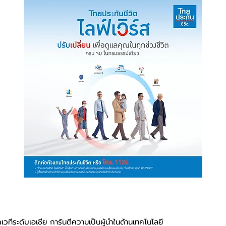
เวทีระดับเอเชีย การันตีความเป็นผู้นำในด้านเทคโนโลยี