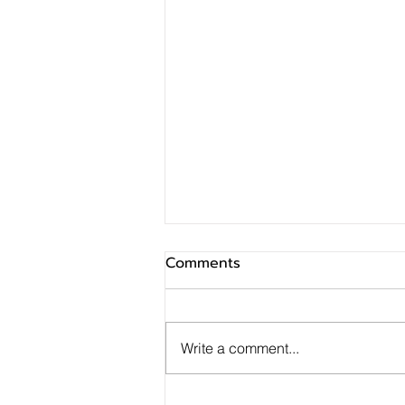
Comments
Write a comment...
GUNKUL – LH Bank ลงนาม