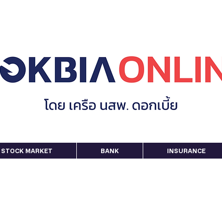
STOCK MARKET
BANK
INSURANCE