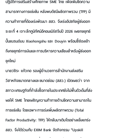
ปฏิบัติการเสริมสร้างศักยภาพ SME ไทย เพื่อเพิ่มขีดความ
สามารถทางการแข่งขัน หลังพบดัชนีผลิตภาพรวม (TFP) มี
ความท้าทายที่ต้องเร่งพัฒนา สสว. จึงเร่งอัปสกิลผู้ส่งออก
ระยะที่ 4 เจาะลึกภูมิทัศน์อีคอมเมิร์ซจีนปี 2026 เผยกลยุทธ์
ปั้นแบรนด์บน Xiaohongshu และ Douyin พร้อมชี้ช่องเข้า
ถึงกลยุทธ์การเงินและการบริหารความเสียงสําหรับผู้ส่งออก
ยุคใหม่
นายวชิระ แก้วกอ รองผู้อำนวยการสำนักงานส่งเสริม
วิสาหกิจขนาดกลางและขนาดย่อม (สสว.) เปิดเผยว่า จาก
สภาวะเศรษฐกิจที่กำลังซื้อภายในประเทศยังไม่ฟื้นตัวเต็มที่ส่ง
ผลให้ SME ไทยเผชิญความท้าทายด้านขีดความสามารถใน
การแข่งขัน โดยเฉพาะการเร่งเพิ่มผลิตภาพรวม (Total 
Factor Productivity: TFP) ให้กลับมาเติบโตอย่างแข็งแกร่ง 
สสว. จึงได้ร่วมกับ EXIM Bank จัดกิจกรรม “Upskill 