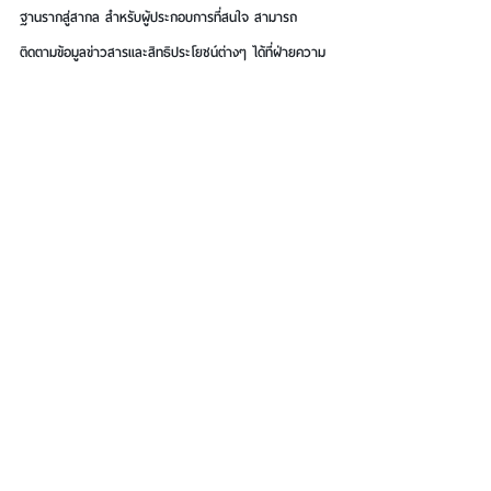
ฐานรากสู่สากล สำหรับผู้ประกอบการที่สนใจ สามารถ
ติดตามข้อมูลข่าวสารและสิทธิประโยชน์ต่างๆ ได้ที่ฝ่ายความ
ร่วมมือระหว่างประเทศ สสว. หรือทางแอปพลิเคชัน SME 
Connect และเว็บไซต์ 
www.sme.go.th
See All
Recent Posts