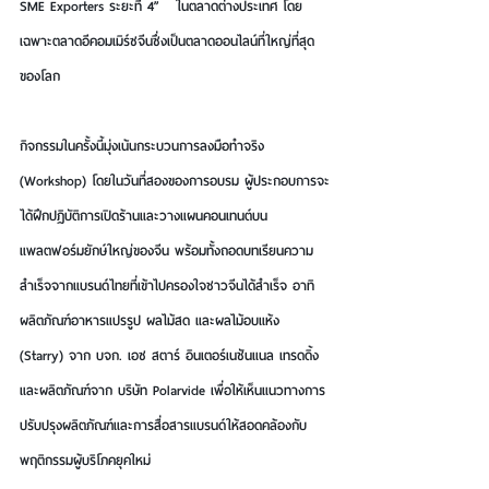
SME Exporters ระยะที่ 4”   ในตลาดต่างประเทศ โดย
เฉพาะตลาดอีคอมเมิร์ซจีนซึ่งเป็นตลาดออนไลน์ที่ใหญ่ที่สุด
ของโลก
กิจกรรมในครั้งนี้มุ่งเน้นกระบวนการลงมือทำจริง 
(Workshop) โดยในวันที่สองของการอบรม ผู้ประกอบการจะ
ได้ฝึกปฏิบัติการเปิดร้านและวางแผนคอนเทนต์บน
แพลตฟอร์มยักษ์ใหญ่ของจีน พร้อมทั้งถอดบทเรียนความ
สำเร็จจากแบรนด์ไทยที่เข้าไปครองใจชาวจีนได้สำเร็จ อาทิ 
ผลิตภัณฑ์อาหารแปรรูป ผลไม้สด และผลไม้อบแห้ง 
(Starry) จาก บจก. เอซ สตาร์ อินเตอร์เนชันแนล เทรดดิ้ง 
และผลิตภัณฑ์จาก บริษัท Polarvide เพื่อให้เห็นแนวทางการ
ปรับปรุงผลิตภัณฑ์และการสื่อสารแบรนด์ให้สอดคล้องกับ
พฤติกรรมผู้บริโภคยุคใหม่