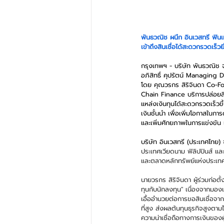
พันธวณิช ผนึก อินเวสทรี ฟิน
เข้าถึงสินเชื่อได้สะดวกรวดเร็วยิ่
กรุงเทพฯ - บริษัท พันธวณิช จ
อภิสิทธิ์ คุปรัตน์ Managing D
โดย คุณวรกร สิริจินดา Co-Fo
Chain Finance บริการปล่อยสินเ
แหล่งเงินทุนได้สะดวกรวดเร็วข
เงินชั้นนำ เพื่อเพิ่มโอกาสในก
และเพิ่มศักยภาพในการแข่งขัน
บริษัท อินเวสทรี (ประเทศไทย) 
ประเทศเวียดนาม ฟิลิปปินส์ 
และตลาดหลักทรัพย์แห่งประเท
นายวรกร สิริจินดา ผู้ร่วมก่อต
ทุนกับนักลงทุน" เนื่องจากมองเ
เอื้ออำนวยต่อการขอสินเชื่อจาก
ที่สูง ส่งผลต้นทุนธุรกิจสูงตาม
ความน่าเชื่อถือทางการเงินของผ