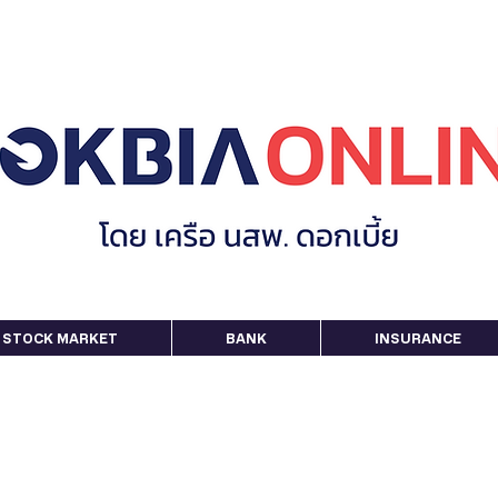
STOCK MARKET
BANK
INSURANCE