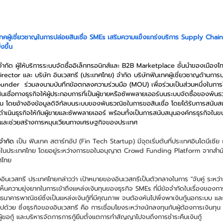
เทคผู้เชี่ยวชาญในการปล่อยสินเชื่อ SMEs เสริมความแข็งแกร่งบริการ Supply Chain
งขึ้น
ำกัด ผู้ให้บริการระบบจัดซื้ออิเล็กทรอนิกส์และ B2B Marketplace ชั้นนำของเมือง
irector และ บริษัท อินเวสทรี (ประเทศไทย) จำกัด บริษัทฟินเทคผู้เชี่ยวชาญด้านการ
under  ร่วมลงนามบันทึกข้อตกลงความร่วมมือ (MOU) เพื่อร่วมเป็นส่วนหนึ่งในการ
ชื่อทางธุรกิจให้ผู้ประกอบการที่เป็นผู้ขายหรือซัพพลายเออร์บนระบบจัดซื้อของพันธวณ
ึ้น โดยอ้างอิงข้อมูลดิจิทัลบนระบบของพันธวณิชในการขอสินเชื่อ โดยได้รับการสนับ
ารดำเนินธุรกิจให้กับผู้ขายและซัพพลายเออร์ พร้อมทั้งเป็นการสนับสนุนองค์กรธุรกิจ
 และช่วยสร้างการหมุนเวียนทางเศรษฐกิจของประเทศ
จำกัด
 เป็น ฟินเทค สตาร์ทอัป (Fin Tech Startup) มีจุดเริ่มต้นที่ประเทศอินโดนีเซีย
และในประเทศไทย โดยอยู่ระหว่างการขอใบอนุญาต Crowd Funding Platform จากสำนั
ศไทย
ั้งอินเวสทรี ประเทศไทยกล่าวว่า เป้าหมายของอินเวสทรีเป็นตัวกลางในการ "จับคู่ ระหว่
ห็นความยุ่งยากในการเข้าถึงแหล่งเงินทุนของธุรกิจ SMEs ที่มีข้อจำกัดในเรื่องของกา
ธนาคารพาณิชย์ซึ่งเป็นแหล่งเงินกู้ที่มีคุณภาพ จนต้องหันไปพึ่งพาเงินกู้นอกระบบ แล
ไปด้วย ซึ่งธุรกิจของอินเวสทรี คือ การเชื่อมโยงระหว่างนักลงทุนกับผู้ต้องการเงินทุน
ู้ขอกู้ และบริหารจัดการการกู้ยืมตั้งแตการทำสัญญาไปจนถึงการชำระคืนเงินกู้