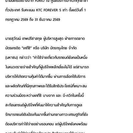
น้ำมันเครื่องบางจาก FURiO ณ ศูนย์บริการบี-ควิกทุกสาขา
ทั่วประเทศ รับคะแนน KTC FOREVER 5 เท่า ตั้งแต่วันที่ 1 
กรกฎาคม 2569 ถึง 31 ธันวาคม 2569
นายสุวัฒน์ เทพปรีชาสกุล ผู้บริหารสูงสุด ฝ่ายการตลาด
บัตรเครดิต “เคทีซี” 
หรือ 
บริษัท บัตรกรุงไทย จำกัด 
(มหาชน)
 กล่าวว่า “ค่าใช้จ่ายเกี่ยวกับรถยนต์ยังคงเป็นหนึ่ง
ในหมวดรายจ่ายสำคัญที่ผู้บริโภคหลีกเลี่ยงไม่ได้ แต่สามารถ
บริหารให้เกิดความคุ้มค่าได้มากขึ้น ผ่านการเลือกใช้บริการ
และผลิตภัณฑ์ที่มีคุณภาพและได้รับสิทธิประโยชน์ที่เหมาะสม 
ความร่วมมือระหว่างเคทีซี บางจาก และ บี-ควิกในครั้งนี้ 
สะท้อนเทรนด์ผู้บริโภคที่หันมาให้ความสำคัญกับการดูแล
รักษารถยนต์เชิงป้องกันมากขึ้นท่ามกลางภาวะเศรษฐกิจที่ยัง
ต้องบริหารค่าใช้จ่ายอย่างรอบคอบ แต่ผู้บริโภคยังคงพร้อม