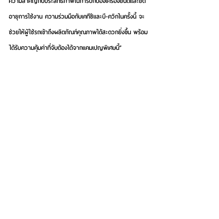
ความสำคัญกับประสิทธิภาพในการปกป้องเครื่องยนต์และยืด
อายุการใช้งาน ความร่วมมือกับเคทีซีและบี-ควิกในครั้งนี้ จะ
ช่วยให้ผู้ใช้รถเข้าถึงผลิตภัณฑ์คุณภาพได้สะดวกยิ่งขึ้น พร้อม
ได้รับความคุ้มค่าที่จับต้องได้จากแคมเปญพิเศษนี้”
ผู้สนใจสามารถสอบถามรายละเอียดเพิ่มเติม
ได้ที่ KTC 02 123 5000 หรือติดตามโปรโมชันของเคทีซีได้ที่ 
https://www.ktc.co.th
 สมัครบัตรเครดิตเคทีซีทุก
ประเภท คลิก 
https://ktc.today/apply-card
 หรือติดต่อ
ศูนย์บริการสมาชิก “เคทีซี ทัช” ทุกสาขา ทั้งนี้ ผู้ถือบัตร
เครดิตควรใช้เท่าที่จำเป็นและชำระคืนได้เต็มจำนวนตาม
กำหนด จะได้ไม่เสียดอกเบี้ย 16% ต่อปี