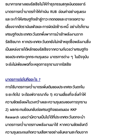
ธนาคารกลางของรัสเซียไม่ให้ทำธุรกรรมสกุลเงินดอลลาร์ 
มาตรการคว่ำบาตรทำให้ค่าเงิน RUB อ่อนค่าอย่างรุนแรง
และจะทำให้เศรษฐกิจเข้าสู่ภาวะถดถอยและอาจเจอความ
เสี่ยงจากอัตราเงินเฟ้อและการผิดนัดชำระหนี้ อย่างไรก็ตาม
เศรษฐกิจประเทศตะวันตกพึ่งพาการนำเข้าพลังงานจาก
รัสเซียมาก หากประเทศตะวันตกยังไม่กล้าหยุดซื้อพลังงานซึ่ง
เป็นแหล่งรายได้หลักของรัสเซียจากความกังวลว่าเศรษฐกิจ
ของประเทศจะถูกกระทบรุนแรง มาตรการต่าง ๆ ในปัจจุบัน
จะยังไม่เพียงพอที่จะหยุดการรุกรานจากรัสเซีย 
มาตรการต่อไปคืออะไร ?
การใช้มาตรการคว่ำบาตรเพิ่มเติมของประเทศตะวันตกใน
ระยะถัดไป จะต้องพิจารณาถึง 1) ความเสี่ยงที่จะยิ่งทำให้
ความขัดแย้งแผ่ในวงกว้างและความรุนแรงของการรุกราน 
2) ผลกระทบย้อนกลับต่อเศรษฐกิจของตนเอง KKP 
Research มองว่ามีความเป็นไปได้ที่ประเทศตะวันตกจะนำ
มาตรการคว่ำบาตรทางพลังงานมาใช้ หากความขัดแย้งทวี
ความรุนแรงจนเกิดความเสียหายอย่างล้นหลามสะท้อนจาก