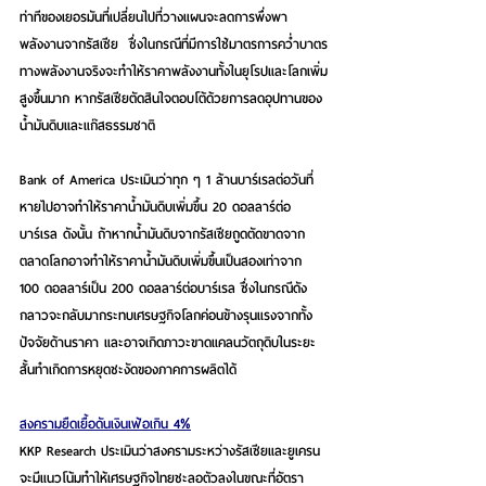
ท่าทีของเยอรมันที่เปลี่ยนไปที่วางแผนจะลดการพึ่งพา
พลังงานจากรัสเซีย  ซึ่งในกรณีที่มีการใช้มาตรการคว่ำบาตร
ทางพลังงานจริงจะทำให้ราคาพลังงานทั้งในยุโรปและโลกเพิ่ม
สูงขึ้นมาก หากรัสเซียตัดสินใจตอบโต้ด้วยการลดอุปทานของ
น้ำมันดิบและแก๊สธรรมชาติ 
Bank of America ประเมินว่าทุก ๆ 1 ล้านบาร์เรลต่อวันที่
หายไปอาจทำให้ราคาน้ำมันดิบเพิ่มขึ้น 20 ดอลลาร์ต่อ
บาร์เรล ดังนั้น ถ้าหากน้ำมันดิบจากรัสเซียถูดตัดขาดจาก
ตลาดโลกอาจทำให้ราคาน้ำมันดิบเพิ่มขึ้นเป็นสองเท่าจาก 
100 ดอลลาร์เป็น 200 ดอลลาร์ต่อบาร์เรล ซึ่งในกรณีดัง
กลาวจะกลับมากระทบเศรษฐกิจโลกค่อนข้างรุนแรงจากทั้ง
ปัจจัยด้านราคา และอาจเกิดภาวะขาดแคลนวัตถุดิบในระยะ
สั้นทำเกิดการหยุดชะงัดของภาคการผลิตได้ 
สงครามยืดเยื้อดันเงินเฟ้อเกิน 4%
KKP Research ประเมินว่าสงครามระหว่างรัสเซียและยูเครน
จะมีแนวโน้มทำให้เศรษฐกิจไทยชะลอตัวลงในขณะที่อัตรา