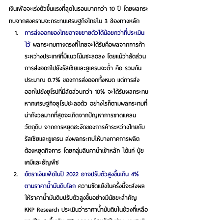
เงินเฟ้อจะเร่งตัวขึ้นแรงที่สุดในรอบมากกว่า 10 ปี โดยผลกระ
ทบจากสงครามจะกระทบเศรษฐกิจไทยใน 3 ช่องทางหลัก 
การส่งออกของไทยอาจขยายตัวได้น้อยกว่าที่ประเมิน
ไว้
 ผลกระทบทางตรงที่ไทยจะได้รับคือผลจากการค้า
ระหว่างประเทศที่มีแนวโน้มชะลอลง โดยแม้ว่าสัดส่วน
การส่งออกไปยังรัสเซียและยูเครนจะต่ำ คือ รวมกัน
ประมาณ 0.7% ของการส่งออกทั้งหมด แต่การส่ง
ออกไปยังยุโรปที่มีสัดส่วนกว่า 10% จะได้รับผลกระทบ
หากเศรษฐกิจยุโรปชะลอตัว อย่างไรก็ตามผลกระทบที่
น่ากังวลมากที่สุดจะเกิดจากปัญหาการขาดแคลน
วัตถุดิบ จากการหยุดชะงัดของการค้าระหว่างไทยกับ
รัสเซียและยูเครน ส่งผลกระทบให้บางภาคการผลิต
ต้องหยุดกิจการ โดยกลุ่มสินคานำเข้าหลัก ได้แก่ ปุ๋ย
เคมีและธัญพืช 
อัตราเงินเฟ้อในปี 2022 อาจปรับตัวสูงขึ้นเกิน 4% 
ตามราคาน้ำมันดิบโลก
 ความขัดแย้งในครั้งนี้จะส่งผล
ให้ราคาน้ำมันดิบปรับตัวสูงขึ้นอย่างมีนัยยะสำคัญ 
KKP Research ประเมินว่าราคาน้ำมันดิบในช่วงที่เหลือ