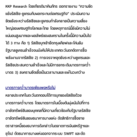
KKP Research โดยเกียรตินาคินภัทร
 ออกรายงาน “ความขัด
แย้งรัสเซีย-ยูเครนกับผลกระทบต่อเศรษฐกิจ” ประเมินความ
ขัดแย้งระหว่างรัสเซียและยูเครนกำลังกลายเป็นความเสี่ยง
ใหญ่ของเศรษฐกิจโลกและไทย โดยเหตุการณ์นี้ยังมีความไม่
แน่นอนสูงมากและผลลัพธ์ของสงครามในครั้งนี้มีความเป็นไป
ได้ 3 ทาง คือ 1) รัสเซียบุกเข้ายึดกรุงเคียฟและโค่นล้ม
รัฐบาลยูเครนสำเร็จจนบังคับให้ประเทศตะวันตกตัดการซื้อ
พลังงานจากรัสเซีย 2) การเจรจาหยุดยิงระหว่างยูเครนและ
รัสเซียประสบความสำเร็จและไม่มีการยกระดับมาตรการคว่ำ
บาตร 3) สงครามยืดเยื้อเป็นเวลานานและแผ่ในวงกว้าง 
มาตรการคว่ำบาตรเพียงพอหรือไม่
หลายประเทศในตะวันตกตอบโต้การบุกของรัสเซียด้วย
มาตรการคว่ำบาตร โดยมาตรการในเบื้องต้นมุ่งเน้นไปที่การ
อายัดทรัพย์สินของบุคคลที่มีความเกี่ยวข้องกับรัฐบาลรัสเซีย 
อายัดทรัพย์สินของธนาคารบางแห่ง ตัดสิทธิการซื้อขาย
ตราสารหนี้ของธนาคารดังกล่าวในตลาดการเงินสหรัฐฯและ
ยุโรป ตัดธนาคารบางแห่งออกจากระบบ SWIFT และตัด