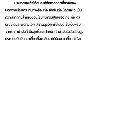
ประเทศและทำให้อุปสงค์ต่อการท่องเที่ยวลดลง 
นอกจากนี้ผลกระทบทางอ้อมที่จะเกิดขึ้นต่อเนื่องและจะเป็น
ความท้าทายสำคัญต่อนโยบายเศรษฐกิจของไทย คือ ดุล
บัญชีเดินสะพัดที่มีโอกาสขาดดุลอีกครั้งในปีนี้ ซึ่งเป็นผลมา
จากราคาน้ำมันที่เพิ่มสูงขึ้นและไทยนำเข้าน้ำมันในสัดส่วนสูง 
ประกอบกับนักท่องเที่ยวที่จะกลับมาได้น้อยกว่าที่คาดไว้จะ
ทำให้ดุลบัญชีเดินสะพัดมีโอกาสขาดดุลเพิ่มเติม ในขณะที่แม้
เศรษฐกิจโลกอาจชะลอตัวลงเล็กน้อย KKP Research 
ประเมินว่าธนาคารกลางสหรัฐ ฯ จะยังคงปรับขึ้นอัตรา
ดอกเบี้ยนโยบายต่อเนื่องเพื่อต่อสู้กับเงินเฟ้อ ทำให้ส่วนต่าง
อัตราดอกเบี้ยระหว่างไทยกับสหรัฐ ฯ จะยังห่างออกจากกัน
มากขึ้น ซึ่งจะเป็นแรงกดดันสำคัญจะเกิดขึ้นต่อค่าเงินบาทที่
อาจผันผวนและอ่อนค่าลงได้ในระยะสั้น
แม้ว่าสถานการณ์สงครามระหว่างรัสเซีย - ยูเครน ยังมี
หลายทางออกที่เป็นไปได้ KKP Research ประเมินว่าใน
ปัจจุบันมีความเสี่ยงค่อนข้างสูงที่สถานการณ์จะเข้าสู่กรณีที่
สร้างผลกระทบต่อเศรษฐกิจโลกและไทยได้ และเหตุการณ์นี้