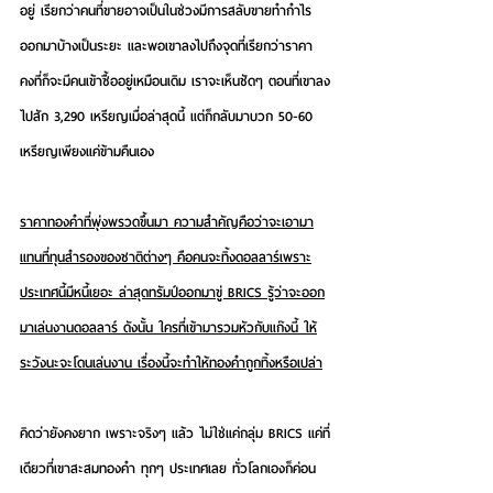
อยู่ เรียกว่าคนที่ขายอาจเป็นในช่วงมีการสลับขายทำกำไร
ออกมาบ้างเป็นระยะ และพอเขาลงไปถึงจุดที่เรียกว่าราคา
คงที่ก็จะมีคนเข้าซื้ออยู่เหมือนเดิม เราจะเห็นชัดๆ ตอนที่เขาลง
ไปสัก 3,290 เหรียญเมื่อล่าสุดนี้ แต่ก็กลับมาบวก 50-60 
เหรียญเพียงแค่ข้ามคืนเอง
ราคาทองคำที่พุ่งพรวดขึ้นมา ความสำคัญคือว่าจะเอามา
แทนที่ทุนสำรองของชาติต่างๆ คือคนจะทิ้งดอลลาร์เพราะ
ประเทศนี้มีหนี้เยอะ ล่าสุดทรัมป์ออกมาขู่ BRICS รู้ว่าจะออก
มาเล่นงานดอลลาร์ ดังนั้น ใครที่เข้ามารวมหัวกับแก๊งนี้ ให้
ระวังนะจะโดนเล่นงาน เรื่องนี้จะทำให้ทองคำถูกทิ้งหรือเปล่า
คิดว่ายังคงยาก เพราะจริงๆ แล้ว ไม่ใช่แค่กลุ่ม BRICS แค่ที่
เดียวที่เขาสะสมทองคำ ทุกๆ ประเทศเลย ทั่วโลกเองก็ค่อน