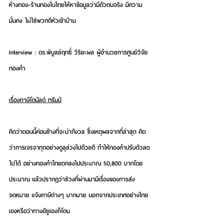
ห้างทอง-ร้านทองในไทยให้หาข้อมูลว่ามีตัวตนจริง มีความ
มั่นคง ไม่ใช่พวกตีหัวเข้าบ้าน
Interview : ดร.พิบูลย์ฤทธิ์ วิริยะผล ผู้อำนวยการศูนย์วิจัย
ทองคำ
เรื่องภาษีโดนัลด์ ทรัมป์
คิดว่าตอนนี้ค่อนข้างที่จะน่ากังวล ซึ่งเหตุผลจากที่ล่าสุด คิด
ว่าการเจรจาทุกอย่างดูลุล่วงไปด้วยดี ทำให้ทองคำปรับตัวลด
ไปได้ อย่างทองคำไทยตกลงไปประมาณ 50,800 บาทโดย
ประมาณ แล้วปรากฏว่าช่วงที่ผ่านมามีเรื่องของการส่ง
จดหมาย แจ้งภาษีต่างๆ มากมาย นอกจากประเทศอย่างไทย
เองหรือว่าทางอียูเองก็โดน