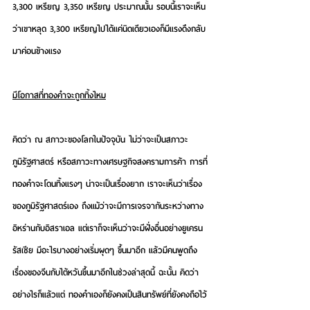
3,300 เหรียญ 3,350 เหรียญ ประมาณนั้น รอบนี้เราจะเห็น
ว่าเขาหลุด 3,300 เหรียญไปได้แค่นิดเดียวเองก็มีแรงดึงกลับ
มาค่อนข้างแรง
มีโอกาสที่ทองคำจะถูกทิ้งไหม
คิดว่า ณ สภาวะของโลกในปัจจุบัน ไม่ว่าจะเป็นสภาวะ
ภูมิรัฐศาสตร์ หรือสภาวะทางเศรษฐกิจสงครามการค้า การที่
ทองคำจะโดนทิ้งแรงๆ น่าจะเป็นเรื่องยาก เราจะเห็นว่าเรื่อง
ของภูมิรัฐศาสตร์เอง ถึงแม้ว่าจะมีการเจรจากันระหว่างทาง
อิหร่านกับอิสราเอล แต่เราก็จะเห็นว่าจะมีฝั่งอื่นอย่างยูเครน 
รัสเซีย มีอะไรบางอย่างเริ่มผุดๆ ขึ้นมาอีก แล้วมีคนพูดถึง
เรื่องของจีนกับไต้หวันขึ้นมาอีกในช่วงล่าสุดนี้ ฉะนั้น คิดว่า
อย่างไรก็แล้วแต่ ทองคำเองก็ยังคงเป็นสินทรัพย์ที่ยังคงถือไว้