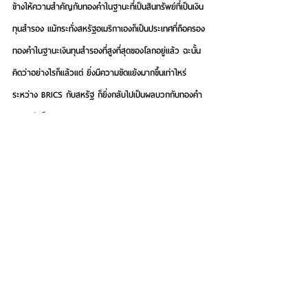
ข้างให้ความสำคัญกับทองคำในฐานะที่เป็นสินทรัพย์ที่เป็นเงิน
ทุนสำรอง แม้กระทั่งสหรัฐอเมริกาเองก็เป็นประเทศที่ถือครอง
ทองคำในฐานะเงินทุนสำรองที่สูงที่สุดของโลกอยู่แล้ว ฉะนั้น 
คิดว่าอย่างไรก็แล้วแต่ ยิ่งมีความขัดแย้งมากขึ้นเท่าไหร่
ระหว่าง BRICS กับสหรัฐ ก็ยิ่งกลับไปเป็นผลบวกกับทองคำ
มากกว่าเป็นผลลบ
ห้างทองมีการเปิดโปรแกรมให้คนไทยออมทองสะสมทองคำ
ต้องมองว่าโปรแกรมที่เราจะเข้าไปสะสม ไปเปิดบัญชีกับเขา 
ต้องมีตัวตนจริงสำคัญที่สุด เพราะส่วนมากแล้วจะเป็นร้าน
ทองคำในไทย ดังนั้น ครั้งแรกในการทำความรู้จักกับแอปเขา
น่าจะดีที่สุด ถ้าเกิดว่าเราเข้าไปที่ร้านทองคำร้านนั้นเลย ไป
ติดต่อกับเขาพูดจากันว่าอันนี้แอปของท่านจริงหรือเปล่า เพื่อ