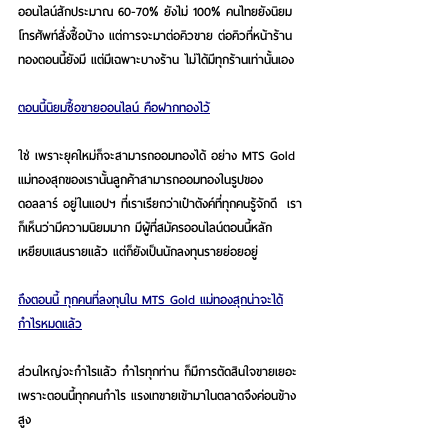
ออนไลน์สักประมาณ 60-70% ยังไม่ 100% คนไทยยังนิยม
โทรศัพท์สั่งซื้อบ้าง แต่การจะมาต่อคิวขาย ต่อคิวที่หน้าร้าน
ทองตอนนี้ยังมี แต่มีเฉพาะบางร้าน ไม่ได้มีทุกร้านเท่านั้นเอง
ตอนนี้นิยมซื้อขายออนไลน์ คือฝากทองไว้
ใช่ เพราะยุคใหม่ก็จะสามารถออมทองได้ อย่าง MTS Gold 
แม่ทองสุกของเรานั้นลูกค้าสามารถออมทองในรูปของ
ดอลลาร์ อยู่ในแอปฯ ที่เราเรียกว่าเป๋าตังค์ที่ทุกคนรู้จักดี  เรา
ก็เห็นว่ามีความนิยมมาก มีผู้ที่สมัครออนไลน์ตอนนี้หลัก
เหยียบแสนรายแล้ว แต่ก็ยังเป็นนักลงทุนรายย่อยอยู่
ถึงตอนนี้ ทุกคนที่ลงทุนใน MTS Gold แม่ทองสุกน่าจะได้
กำไรหมดแล้ว
ส่วนใหญ่จะกำไรแล้ว กำไรทุกท่าน ก็มีการตัดสินใจขายเยอะ
เพราะตอนนี้ทุกคนกำไร แรงเทขายเข้ามาในตลาดจึงค่อนข้าง
สูง