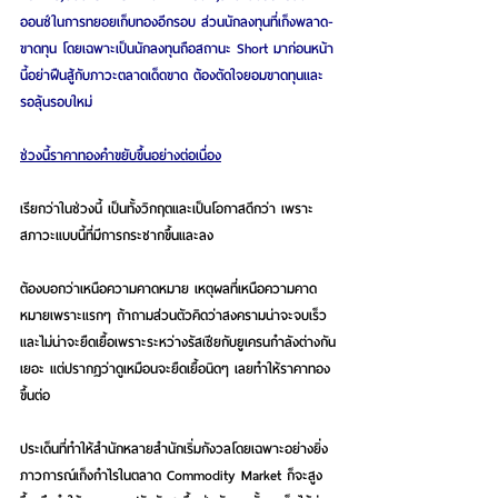
ออนซ์ในการทยอยเก็บทองอีกรอบ ส่วนนักลงทุนที่เก็งพลาด-
ขาดทุน โดยเฉพาะเป็นนักลงทุนถือสถานะ Short มาก่อนหน้า
นี้อย่าฝืนสู้กับภาวะตลาดเด็ดขาด ต้องตัดใจยอมขาดทุนและ
รอลุ้นรอบใหม่
ช่วงนี้ราคาทองคำขยับขึ้นอย่างต่อเนื่อง
เรียกว่าในช่วงนี้ เป็นทั้งวิกฤตและเป็นโอกาสดีกว่า เพราะ
สภาวะแบบนี้ที่มีการกระชากขึ้นและลง
ต้องบอกว่าเหนือความคาดหมาย เหตุผลที่เหนือความคาด
หมายเพราะแรกๆ ถ้าถามส่วนตัวคิดว่าสงครามน่าจะจบเร็ว
และไม่น่าจะยืดเยื้อเพราะระหว่างรัสเซียกับยูเครนกำลังต่างกัน
เยอะ แต่ปรากฏว่าดูเหมือนจะยืดเยื้อนิดๆ เลยทำให้ราคาทอง
ขึ้นต่อ 
ประเด็นที่ทำให้สำนักหลายสำนักเริ่มกังวลโดยเฉพาะอย่างยิ่ง 
ภาวการณ์เก็งกำไรในตลาด Commodity Market ก็จะสูง