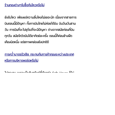
ร้านทองต่างๆรับซื้อกันไหวหรือไม่
ยังรับไหว เพียงแต่ความลื่นไหลไม่เยอะนัก เนื่องจากสายการ
บินตอนนี้มีปัญหา ทั้งการบินไทยไม่ค่อยได้บิน บินวันเว้นสาม
วัน การบินที่จะไปยุโรปก็จะมีปัญหา ต่างจากสมัยก่อนที่บิน
ทุกวัน สมัยโควิดบินได้อาทิตย์ละครั้ง ตอนนี้ก็ค่อนข้างฝืด
เคืองนิดหนึ่ง แต่สภาพคล่องยังปกติดี
การคว่ำบาตรรัวเซีย กระทบกับการค้าทองระหว่างประเทศ
หรือการบริหารพอร์ตหรือไม่
ไม่กระทบ เพราะเป็นสินทรัพย์ที่เรียกว่า Safe Haven ก็ไม่
ค่อยกระทบใดๆ
ล่าสุดเกิดอะไรขึ้นกับห้างทองใหญ่ของไทยรายหนึ่งที่ประกาศ
ปิดระบบซื้อขายทองคำผ่านแอปฯ ของเขา
ส่วนตัวไม่ทราบ แต่คิดว่าการที่จะเปิดซื้อขายในวันเสาร์และ