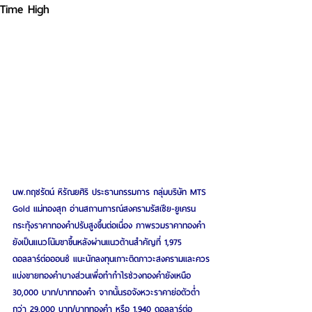
Time High
นพ.กฤชรัตน์ หิรัณยศิริ ประธานกรรมการ กลุ่มบริษัท MTS 
Gold แม่ทองสุก อ่านสถานการณ์สงครามรัสเซีย-ยูเครน 
กระทุ้งราคาทองคำปรับสูงขึ้นต่อเนื่อง ภาพรวมราคาทองคำ
ยังเป็นแนวโน้มขาขึ้นหลังผ่านแนวต้านสำคัญที่ 1,975 
ดอลลาร์ต่อออนซ์ แนะนักลงทุนเกาะติดภาวะสงครามและควร
แบ่งขายทองคำบางส่วนเพื่อทำกำไรช่วงทองคำยังเหนือ 
30,000 บาท/บาททองคำ จากนั้นรอจังหวะราคาย่อตัวต่ำ
กว่า 29,000 บาท/บาททองคำ หรือ 1,940 ดอลลาร์ต่อ