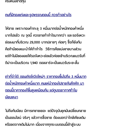
ครึ่งหนึ่งขาดทุน
คนที่มีทองแท่งและรูปพรรณตอนนี้ ควรทำอย่างไร
ให้ขาย เพราะทองคำทะลุ 3 หมื่นบาทต่อน้ำหนักทองคำหนึ่ง
บาทไปแล้ว ณ จุดนี้ ควรขายทำกำไรมากกว่า และรอจังหวะ
ย่อลงมาที่บริเวณ 29,000 บาทปลายๆ ค่อยๆ ซื้อก็ยังทัน 
คือถ้ามีของแนะนำให้ทำกำไร  วิธีการคือแบ่งขายบางส่วน  
แต่ถ้าไม่มีของเลยให้รอจังหวะย่อแล้วค่อยเข้าบริเวณแนวรับที่
ดีน่าจะเป็นบริเวณ 1,940 ดอลลาร์จะเป็นแนวรับระยะสั้น
เท่าที่จำได้ ตอนเกิดโควิดใหม่ๆ ราคาทองขึ้นไปถึง 3 หมื่นบาท
ต่อน้ำหนักทองคำหนึ่งบาท คนแห่นำทองไปขายกันคึกคัก มา
ตอนนี้ราคาทองก็ขึ้นสูงเหมือนกัน แต่ดูบรรยากาศทำไม
เงียบเหงา
ไม่ถึงกับเงียบ มีการเทขายเยอะ แต่ปัจจุบันยุคมันเปลี่ยนกลาย
เป็นออนไลน์ จริงๆ แล้วการซื้อขาย ต้องบอกว่าใกล้เคียงเดิม
หรือลดจากเดิมไม่มาก เนื่องจากทุกระบบตอนนี้เข้าสู่ระบบ