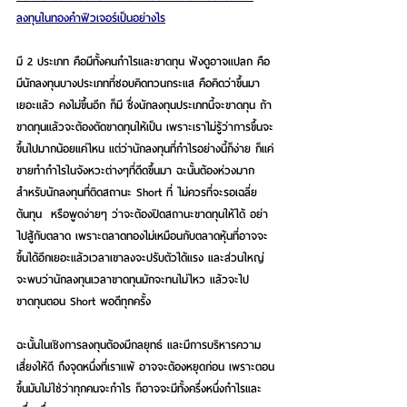
ลงทุนในทองคำฟิวเจอร์เป็นอย่างไร
มี 2 ประเภท คือมีทั้งคนกำไรและขาดทุน ฟังดูอาจแปลก คือ
มีนักลงทุนบางประเภทที่ชอบคิดทวนกระแส คือคิดว่าขึ้นมา
เยอะแล้ว คงไม่ขึ้นอีก ก็มี ซึ่งนักลงทุนประเภทนี้จะขาดทุน ถ้า
ขาดทุนแล้วจะต้องตัดขาดทุนให้เป็น เพราะเราไม่รู้ว่าการขึ้นจะ
ขึ้นไปมากน้อยแค่ไหน แต่ว่านักลงทุนที่กำไรอย่างนี้ก็ง่าย ก็แค่
ขายทำกำไรในจังหวะต่างๆที่ดีดขึ้นมา ฉะนั้นต้องห่วงมาก
สำหรับนักลงทุนที่ติดสถานะ Short ที่ ไม่ควรที่จะรอเฉลี่ย
ต้นทุน  หรือพูดง่ายๆ ว่าจะต้องปิดสถานะขาดทุนให้ได้ อย่า
ไปสู้กับตลาด เพราะตลาดทองไม่เหมือนกับตลาดหุ้นที่อาจจะ
ขึ้นได้อีกเยอะแล้วเวลาเขาลงจะปรับตัวได้แรง และส่วนใหญ่
จะพบว่านักลงทุนเวลาขาดทุนมักจะทนไม่ไหว แล้วจะไป
ขาดทุนตอน Short พอดีทุกครั้ง
ฉะนั้นในเชิงการลงทุนต้องมีกลยุทธ์ และมีการบริหารความ
เสี่ยงให้ดี ถึงจุดหนึ่งที่เราแพ้ อาจจะต้องหยุดก่อน เพราะตอน
ขึ้นมันไม่ใช่ว่าทุกคนจะกำไร ก็อาจจะมีทั้งครึ่งหนึ่งกำไรและ