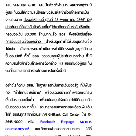
ALL GEN และ GHB  ALL ในช่วงที่ผ่านมา ผลปรากฏว่า มี
ผู้ประกันตนให้ความสนใจและขอรับรหัสเข้าร่วมโครงการเป็น
จำนวนมาก 
ส่งผลให้วานนี้ (วันที่ 23 พฤษภาคม 2566) มีผู้
ประกันตนที่ถึงลำดับคิวเรียกยื่นกู้ได้มาติดต่อยื่นขอสินเชื่อเต็ม
กรอบวงเงิน 30,000 ล้านบาทแล้ว ธอส. จึงขอปิดรับเรื่อง
การยื่นขอสินเชื่อดังกล่าว 
สำหรับลูกค้าที่ได้รับอนุมัติสินเชื่อ 
ไปแล้ว ยังสามารถมาดำเนินการทำนิติกรรมสัญญาได้ตาม
ขั้นตอนปกติ ทั้งนี้ 
ธอส. ขอขอบคุณผู้ประกันตนทุกท่าน ที่ให้
ความสนใจเข้าร่วมโครงการดังกล่าว และขออภัยต่อผู้ประกัน
ตนที่ไม่สามารถเข้าร่วมโครงการในครั้งนี้ได้
อย่างไรก็ตาม ธอส. ในฐานะสถาบันการเงินของรัฐ ที่มีพันธ
กิจ 
“ทำให้คนไทยมีบ้าน”
 พร้อมเดินหน้าจัดทำผลิตภัณฑ์สิน
เชื่ออัตราดอกเบี้ยต่ำ เพื่อสนับสนุนให้คนไทยได้มีที่อยู่อาศัย
เป็นของตนเองมากขึ้น สามารถสอบถามรายละเอียดเพิ่มเติม
ได้ที่ ธอส.ทุกสาขาทั่วประเทศ GHBank Call Center โทร 0-
2645-9000 หรือ 
Facebook Fanpage ธนาคาร
อาคารสงเคราะห์
 และติดตามข่าวสารของธนาคาร ได้ที่ 