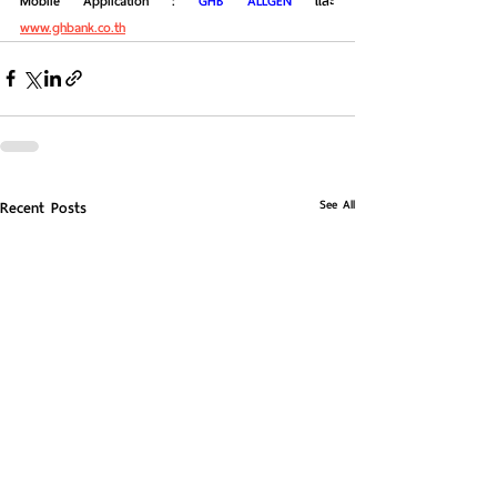
Mobile Application : 
GHB ALLGEN
 และ 
www.ghbank.co.th
See All
Recent Posts