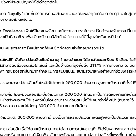
ในช่วงที่ประสบปัญหาให้ได้ดีที่สุดต่อไป
ำให้เกิด "Loyalty" เกิดขึ้นจากการที่ ธอส.มอบความช่วยเหลือลูกค้าในยามวิกฤต นำไปสู่กา
ู่กับกับ ธอส. ตลอดไป
ple Excellence เพื่อให้มีความพร้อมและมีความสามารถในการปรับตัวรองรับการเปลี่
ป็นมืออาชีพ เพื่อเดินหน้าตามวิสัยทัศน์ “ธนาคารที่ดีที่สุดสำหรับการมีบ้าน”
ตามแผนยุทธศาสตร์ผลปรากฏให้เห็นชัดถึงความสำเร็จอย่างรวดเร็ว
หม่!!” นั่นคือ ปล่อยสินเชื่อบ้านทะลุ 1 แสนล้านบาทได้ภายในเวลาเพียง 5 เดือน 
ในว
ธอส.สามารถปล่อยสินเชื่อได้เช่นนี้ และเป็นจำนวนที่สูงขึ้นถึง 21.17% หากเทียบกับ ณ 
พาะกิจของรัฐที่มีบทบาทสำคัญในการสนับสนุนนโยบายรัฐบาลเพื่อทำหน้าที่ช่วยเหลือให้
อส.จะสามารถปล่อยสินเชื่อใหม่ได้ไม่ต่ำกว่า 280,000 ล้านบาท สูงกว่าเป้าหมายที่ตั้งไว้
หมายคือ ไม่เพียงปล่อยสินเชื่อใหม่ได้ทะลุ 200,000 ล้านบาทเป็นการฉลองการก่อตั
้าสร้างผลงานได้แรงกว่านั้นโดยสามารถปล่อยสินเชื่อได้เกินกว่าที่ตั้งเป้า (ที่ขยายไว้
5 ธอส.สามารถทำได้ทะลุ 300,000 ล้านบาทเลยทีเดียว 
อใหม่ได้แตะ 300,000 ล้านบาทนี้ นับเป็นการสร้างประวัติศาสตร์สูงสุดเป็นประวัติการณ
การปล่อยสินเชื่อได้ตามเป้าหมาย ภายใต้สถานการณ์เศรษฐกิจที่ได้รับผลกระทบจากต่า
ยของสหรัฐ สถานการณ์เงินเฟ้อ ต้นทุนพลังงาน และราคาวัสดุก่อสร้างที่แพงขึ้น ค่าบ้านท