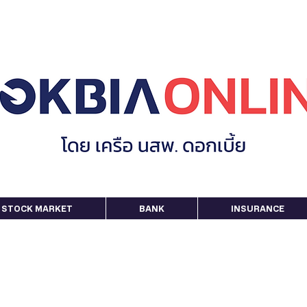
STOCK MARKET
BANK
INSURANCE