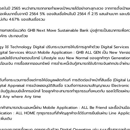
ส.ในปี 2565 พบว่าสามารถทลายกำแพงเป้าหมายได้อย่างทะลุทะลวง จากการตั้งเป้าแ
อเพิ่มมากขึ้นจากปี 2564 5% ของสินเชื่อใหม่ในปี 2564 ที่ 2.15 แสนล้านบาท และบริหาร
บไม่เกิน 4.67% ของสินเชื่อรวม 
ุทธศาสตร์แนวคิด GHB Next Move Sustainable Bank มุ่งสู่การเป็นธนาคารเพื่อควา
งค์กร ประกอบด้วย
ogy ใช้ Technology Digital ปรับกระบวนการให้บริการลูกค้าด้วย Digital Service
Digital Services พัฒนา Mobile Application : GHB ALL GEN เป็น New Versi
นสมัยใช้งานง่ายตอบโจทย์ Lifestyle แบบ New Normal ของลูกค้าทุก Generation 
รโอนเงิน การซื้อสลากออมทรัพย์ การชำระหนี้เงินกู้สามารถใช้บริการเงินฝากประจำผ่า
ดับทั้งกระบวนการตั้งแต่การให้ข้อมูลผลิตภัณฑ์ การติดต่อเจ้าหน้าที่สินเชื่อ (Digita
ital Appraisal การแจ้งผลอนุมัติสินเชื่อ รวมถึงการลงนามสัญญาแบบ Electronic
เงินกู้รูปแบบอิเล็กทรอนิกส์ โดยลูกค้าจะสามารถทำธุรกรรมทั้งหมดกับ ธอส.ได้โดยผ่า
EN Any where Any time
ูกค้าสามารถประนอมหนี้ผ่าน Mobile Application : ALL Be Friend และซื้อบ้านมื
ation : ALL HOME ทุกธุรกรรมที่สำคัญลูกค้าจะได้รับการยืนยันผ่าน Line Appl
พิ่มเติม
ในของธนาคารทั้งหมด ถูกยกระดับด้วย Digital Operation เช่น ระบบสื่อสารภายใน