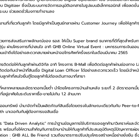
Digitizer ซึ่งเป็นระบบการจัดการอนุมัติเอกสารในรูปแบบอิเล็กทรอนิกส์ เพื่อลดขั
้าระบบ ช่วยลดชั่วโมงการทำงานลง 
ี่เกี่ยวกับลูกค้า โดยมีลูกค้าเป็นศูนย์กลางผ่าน Customer Journey เพื่อให้ลูกค้ารู้จ
 ด้วยการส่งเสริมภาพลักษณ์ของ ธอส. ให้เป็น Super brand ธนาคารที่ดีที่สุดสำหรับกา
่นสู่รุ่น ผ่านโครงการที่น่าสนใจ อาทิ GHB Online Virtual Event : มหกรรมการเงินอ
้ทุกคนเข้าถึงได้อย่างสะดวกสบายผ่านหน้าจอโทรศัพท์ครั้งแรกในเดือนมีนาคม 2565
การติดต่อให้กับลูกค้าผ่านดิจิทัล อาทิ โครงการ B-Mall เพื่อติดต่อลูกค้าผ่านช่องทาง
ติดต่อกับเจ้าหน้าที่สินเชื่อ Digital Loan Officer ได้อย่างสะดวกรวดเร็ว โดยมีเจ้าหน้าท
กค้าที่สนใจยื่นกู้โดยลูกค้าไม่ต้องเดินทางมาที่สาขา
่อที่หลากหลายและอัตราดอกเบี้ยต่ำ นำโดยโครงการบ้านล้านหลัง ระยะที่ 2 อัตราดอกเบี้ย
ที่อยู่อาศัยในระดับราคาซื้อ-ขายไม่เกิน 1.2 ล้านบาท 
ากออมทรัพย์ นำมาจัดทำเป็นผลิตภัณฑ์สินเชื่อโดยตรงในลักษณะเดียวกันกับ Peer-t
alth มาเจอกันกับผู้ต้องการขอสินเชื่อ
 "Data Driven Analytic" การนำฐานข้อมูลการใช้บริการของลูกค้ามาวิเคราะห์และจั
 พร้อมทั้งให้ความสำคัญกับการรักษาบ้านให้กับลูกค้าที่ประสบอุบัติเหตุมีปัญหาการผ
tion : GHB ALL Be Friend รวมถึงมาตรการปรับปรุงโครงสร้างหนี้อย่างยั่งยืน ซึ่งถื