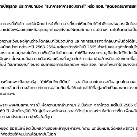
เบี้ยธุรกิจ ประกาศยกย่อง “ธนาคารอาคารสงเคราะห์” หรือ ธอส. “สุดยอดธนาคารแห่ง
นาคารที่เติบโต และไม่เพียงทำหน้าที่ธนาคารที่ช่วยให้คนไทยได้เข้าถึงแหล่งของเงินใน
ั้น แต่ยังพร้อมช่วยเหลือดูแลลูกค้าและสังคมให้ผ่านสถานการณ์ต่างๆ มาได้โดดเด่นเป็นท
แห่งความหวังของผู้คนว่าจะได้กลับมาใช้ชีวิตปกติ และกิจกรรมธุรกิจที่กลับมาฟื้นตัวได้ให
นักหน่วงมาตั้งแต่ปี 2563-2564 แต่เอาเข้าจริงในปี 2565 สำหรับเศรษฐกิจไทยไม่ได้ฟ
ยังคงระบาดอยู่ของโควิดสายพันธุ์ใหม่โอไมครอน ทำให้กิจกรรมเศรษฐกิจยังลักปิดลักเป
มีปัญหา นั่นหมายถึงความเดือดร้อนเรื่องที่อยู่อาศัย/การผ่อนบ้าน/การคิดขยับขยายซื้อ
นี้ “ธนาคารบ้าน” อย่าง ธนาคารอาคารสงเคราะห์ หรือ ธอส. กลับทำหน้าที่ได้อย่างดีเ
เงินเฉพาะกิจของรัฐ... "ทำให้คนไทยมีบ้าน" ... ธอส.มีบทบาทในการสนับสนุนนโยบาย
มเหลื่อมล้ำทางสังคม ผ่านการปล่อยสินเชื่อให้คนไทยได้มีที่อยู่อาศัยเป็นของตนเอง 
ริมทรัพย์ 
่ายเพราะเพิ่งผ่านสถานการณ์แห่งความยากลำบากมา 2 ปีเต็มๆ จากโควิด...แต่ในปี 2565 ซึ
ปี เพื่อก้าวสู่ปีที่ 70 ผู้บริหารพนักงาน ธอส.ก็ยิ่งร่วมแรงร่วมใจกันมากขึ้น เพื่อผ
หมายจนประสบความสำเร็จในที่สุด 
อของ ธอส.ไม่เพียงเป็นผลงานของเหล่าผู้บริหารพนักงาน แต่นั่นหมายถึงผลลัพธ์ที่ว่า 
่ก็คือช่วยให้คนมีบ้านได้มากขึ้นไปอีก