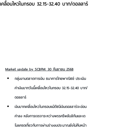
เคลื่อนไหวในกรอบ 32.15-32.40 บาท/ดอลลาร์
Market update by SCBFM: 30 กันยายน 2568
กลุ่มงานตลาดการเงิน ธนาคารไทยพาณิชย์ ประเมิน
ค่าเงินบาทวันนี้เคลื่อนไหวในกรอบ 32.15-32.40 บาท/
ดอลลาร์
เงินบาทเคลื่อนไหวในกรอบแม้ดัชนีเงินดอลลาร์จะอ่อน
ค่าลง หลังการเจรจาระหว่างพรรครีพลับลิกันและเด
โมแครตเกี่ยวกับการผ่านร่างงบประมาณยังไม่คืบหน้า 