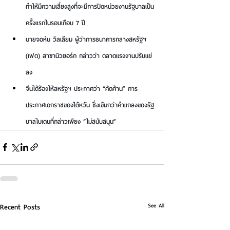
ทำให้มีความเสี่ยงสูงที่จะมีการปิดหน่วยงานรัฐบาลเป็น
ครั้งแรกในรอบเกือบ 7 ปี
นายจอห์น วิลเลียม ผู้ว่าการธนาคารกลางสหรัฐฯ 
(เฟด) สาขานิวยอร์ก กล่าวว่า ตลาดแรงงานปรับแย่
ลง
จีนได้ร้องให้สหรัฐฯ ประกาศว่า “คัดค้าน” การ
ประกาศเอกราชของไต้หวัน ซึ่งเข้มกว่าคำแถลงของรัฐ
บาลไบเดนที่กล่าวเพียง “ไม่สนับสนุน”
See All
Recent Posts