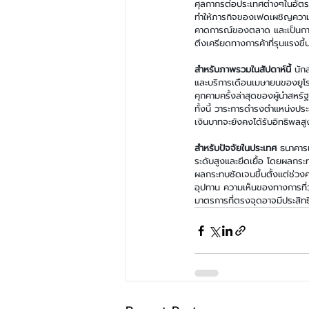
ศุลกากรต่อประเทศต่างๆในอัตรา
ทำให้ภารกิจของเฟดเผชิญความท
คาดการณ์ของตลาด และเป็นการปร
ตึงเครียดทางการค้าที่รุนแรงขึ้
สำหรับภาพรวมในสัปดาห์นี้ 
นัก
และบริการเดือนเมษายนของยูโร
คุกคามครั้งล่าสุดของผู้นำสหร
ทั้งนี้ วาระการดำรงตำแหน่งปร
เงินบาทจะยังคงได้รับอิทธิพล
สำหรับปัจจัยในประเทศ
 ธนาคาร
ระดับสูงและยืดเยื้อ โดยผลกระ
ผลกระทบชัดเจนขึ้นตั้งแต่ช่วง
อุปทาน ความเห็นของทางการที่ว
มาตรการที่ตรงจุดอาจมีประสิทธ