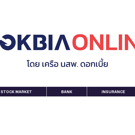
STOCK MARKET
BANK
INSURANCE