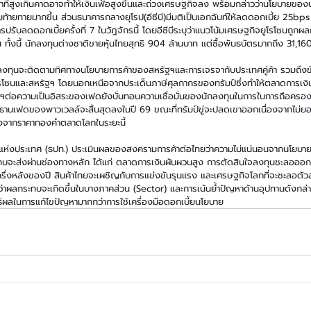
ที่สูงเกินคาดอาจทำให้เงินเฟ้อสูงขึ้นและถ่วงเศรษฐกิจลง พร้อมกล่าวว่านโยบายของป
้ายทายมากขึ้น ส่วนธนาคารกลางยุโรป(อีซีบี)มีมติเป็นเอกฉันท์ให้ลดดอกเบี้ย 25bp
ับลดดอกเบี้ยครั้งที่ 7 ในวัฎจักรนี้ โดยอีซีบีระบุว่าแนวโน้มเศรษฐกิจยูโรโซนถู
น ทั้งนี้ นักลงทุนต่างชาติขายหุ้นไทยสุทธิ 904 ล้านบาท แต่ซื้อพันธบัตรมากถึง 31,16
ลงทุนจะติดตามทิศทางนโยบายการค้าของสหรัฐฯและการเจรจากับประเทศคู่ค้า รวมถึง
โซนและสหรัฐฯ โดยนอกเหนือจากประเด็นภาษีศุลกากรของทรัมป์ซึ่งทำให้ตลาดการเงินร
ัฐฯต่อความเป็นอิสระของเฟดยังบั่นทอนความเชื่อมั่นของนักลงทุนในการในการถือครอ
ะธานเฟดของพาวเวลล์จะสิ้นสุดลงในปี 69 ขณะที่ทรัมป์ขู่จะปลดเขาออกเนื่องจากไม่ยอ
สูงจากราคาทองคำตลาดโลกในระยะนี้
แห่งประเทศ (ธปท.) ประเมินผลของสงครามการค้าต่อไทยว่าความไม่แน่นอนจากนโยบายก
ทบจะส่งผ่านช่องทางหลัก ได้แก่ ตลาดการเงินผันผวนสูง การตัดสินใจลงทุนชะลอออกไ
ครึ่งหลังของปี สินค้าไทยจะเผชิญกับการแข่งขันรุนแรง และเศรษฐกิจโลกที่จะชะลอตัว
่าผลกระทบจะเกิดขึ้นในบางภาคส่วน (Sector) และการเน้นย้ำปัญหาด้านอุปทานดังกล่าว
ิผลในการแก้ไขปัญหามากกว่าการใช้เครื่องมือดอกเบี้ยนโยบาย