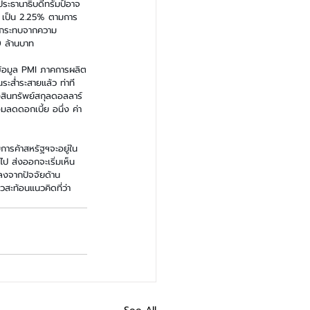
ระธานาธิบดีทรัมป์อาจ
s เป็น 2.25% ตามการ
กผลกระทบจากความ
0 ล้านบาท
ข้อมูล PMI ภาคการผลิต
ะส่ำระสายแล้ว ท่าที
งสินทรัพย์สกุลดอลลาร์ 
มลดดอกเบี้ย อนึ่ง ค่า
ารค้าสหรัฐฯจะอยู่ใน
ป ส่งออกจะเริ่มเห็น
ลงจากปัจจัยด้าน
สะท้อนแนวคิดที่ว่า