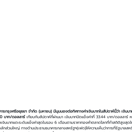
คารกรุงศรีอยุธยา จำกัด (มหาชน)
มีมุมมองต่อทิศทางค่าเงินบาทในสัปดาห์นี้ว่า เงินบาท
70 บาท/ดอลลาร์ 
เทียบกับสัปดาห์ที่ผ่านมา เงินบาทปิดแข็งค่าที่ 33.44 บาท/ดอลลาร์ ห
เงินบาทแตะระดับแข็งค่าสุดในรอบ 6 เดือนตามราคาทองคำตลาดโลกที่ทำสถิติสูงสุดให
ินหลักส่วนใหญ่ ทางด้านประธานธนาคารกลางสหรัฐฯ(เฟด)ให้ความเห็นว่าการที่รัฐบาลสห