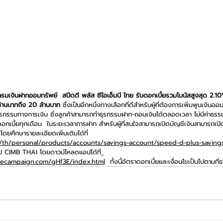
กรมเงินฝากออมทรัพย์  สปีดดี พลัส ซีไอเอ็มบี ไทย รับดอกเบี้ยรวมโบนัสสูงสุด 2.10%
 ล้านบาทถึง 20 ล้านบาท
 ซึ่งเป็นอีกหนึ่งทางเลือกที่ดีสำหรับผู้ที่ต้องการเพิ่มพูนเงินออ
รรมทางการเงิน ซึ่งลูกค้าสามารถทำธุรกรรมฝาก-ถอนเงินได้ตลอดเวลา ไม่มีค่าธรรม
อกเบี้ยทุกเดือน  ในระยะเวลาการฝาก สำหรับผู้ที่สนใจสามารถเปิดบัญชีเงินสามารถเปิดบ
ยศึกษารายละเอียดเพิ่มเติมได้ที่ 
/th/personal/products/accounts/savings-account/speed-d-plus-saving
อป CIMB THAI โดยดาวน์โหลดแอปได้ที่
necampaign.com/gHf3E/index.html
 ทั้งนี้อัตราดอกเบี้ยและเงื่อนไขเป็นไปตามท