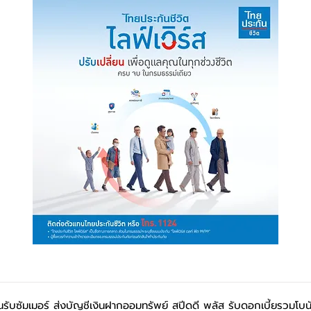
อนรับซัมเมอร์ ส่งบัญชีเงินฝากออมทรัพย์ สปีดดี พลัส รับดอกเบี้ยรวมโบน