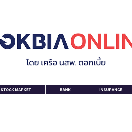
STOCK MARKET
BANK
INSURANCE