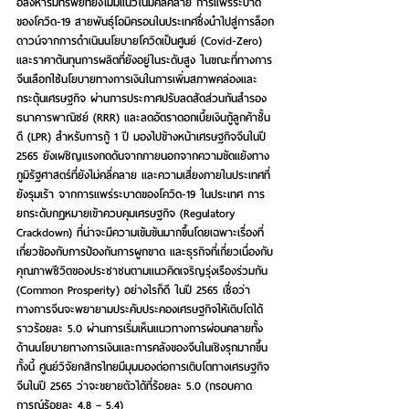
อสังหาริมทรัพย์ที่ยังไม่มีแนวโน้มคลี่คลาย การแพร่ระบาด
ของโควิด-19 สายพันธุ์โอมิครอนในประเทศซึ่งนำไปสู่การล็อก
ดาวน์จากการดำเนินนโยบายโควิดเป็นศูนย์ (Covid-Zero) 
และราคาต้นทุนการผลิตที่ยังอยู่ในระดับสูง ในขณะที่ทางการ
จีนเลือกใช้นโยบายทางการเงินในการเพิ่มสภาพคล่องและ
กระตุ้นเศรษฐกิจ ผ่านการประกาศปรับลดสัดส่วนกันสำรอง
ธนาคารพาณิชย์ (RRR) และลดอัตราดอกเบี้ยเงินกู้ลูกค้าชั้น
ดี (LPR) สำหรับการกู้ 1 ปี 
มองไปข้างหน้าเศรษฐกิจจีนในปี 
2565 
ยังเผชิญแรงกดดันจากภายนอกจากความขัดแย้งทาง
ภูมิรัฐศาสตร์ที่ยังไม่คลี่คลาย และความเสี่ยงภายในประเทศที่
ยังรุมเร้า จากการแพร่ระบาดของโควิด-19 ในประเทศ การ
ยกระดับกฎหมายเข้าควบคุมเศรษฐกิจ (Regulatory 
Crackdown) ที่น่าจะมีความเข้มข้นมากขึ้นโดยเฉพาะเรื่องที่
เกี่ยวข้องกับการป้องกันการผูกขาด และธุรกิจที่เกี่ยวเนื่องกับ
คุณภาพชีวิตของประชาชนตามแนวคิดเจริญรุ่งเรืองร่วมกัน 
(Common Prosperity) อย่างไรก็ดี ในปี 2565 เชื่อว่า
ทางการจีนจะพยายามประคับประคองเศรษฐกิจให้เติบโตได้
ราวร้อยละ 5.0 ผ่านการเริ่มเห็นแนวทางการผ่อนคลายทั้ง
ด้านนโยบายทางการเงินและการคลังของจีนในเชิงรุกมากขึ้น 
ทั้งนี้ ศูนย์วิจัยกสิกรไทยมีมุมมองต่อการเติบโตทางเศรษฐกิจ
จีนในปี 2565 ว่าจะขยายตัวได้ที่ร้อยละ 5.0 (กรอบคาด
การณ์ร้อยละ 4.8 – 5.4)