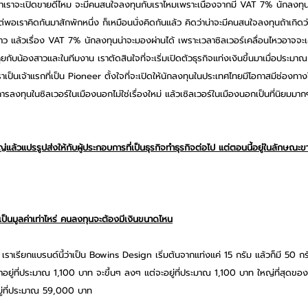
เราจะเปิดขายดีไหม จะมีคนสนใจลงทุนกับเราไหมเพราะเนื่องจากมี VAT 7% นักลงทุน
่พอเราคิดกันมาสักพักหนึ่ง ก็เหมือนนั่งคิดกันแล้ว คิดว่าน่าจะมีคนสนใจลงทุนถ้าเก
ะยาว แล้วเรื่อง VAT 7% นักลงทุนน่าจะมองผ่านได้ เพราะเวลาซิลเวอร์เคลื่อนไหวอาจจะ
ับน้องสาวและในทีมงาน เราตัดสินใจที่จะเริ่มเปิดตัวธุรกิจแท่งเงินขึ้นมาเมื่อประมาณ 2
งเราเป็นเจ้าแรกที่เป็น Pioneer ตั้งใจที่จะเปิดให้นักลงทุนในประเทศไทยมีโอกาสมีช่องท
วการลงทุนในซิลเวอร์ในเมืองนอกไม่ใช่เรื่องใหม่ แล้วเซิลเวอร์ในเมืองนอกเป็นที่นิยมมา
ญ่แล้วแปรรูปส่งให้กับผู้ประกอบการที่เป็นธุรกิจทำธุรกิจต่อไป แต่ตอนนี้อยู่ในลักษณะ
งเป็นมูลค่าเท่าไหร่ คนลงทุนจะต้องมีเงินขนาดไหน
ๆ เราเรียกแบรนด์นี้ว่าเป็น Bowins Design เริ่มต้นจากแท่งแค่ 15 กรัม แล้วก็มี 50 ก
คาอยู่ที่ประมาณ 1,100 บาท จะขึ้นๆ ลงๆ แต่จะอยู่ที่ประมาณ 1,100 บาท ใหญ่ที่สุดของ
ยู่ที่ประมาณ 59,000 บาท