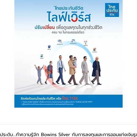
ื่องประดับ...ทำความรู้จัก Bowins Silver กับการลงทุนและการออมแท่งเงิ