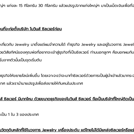
หญ่ๆ แท่งละ 15 กิโลกรัม 30 กิโลกรัม แล้วแปรรูปจากแท่งใหญ่ๆ มาเป็นเม็ดเงินเพื่อที่
ที่จะก่อตั้งบริษัท โบวินส์ ซิลเวอร์ก่อน
จเกี่ยวกับ Jewelry มาตั้งแต่ผมจำความได้ ทำธุรกิจ Jewelry และอยู่ในวงการ Jewel
วยวิสัยทัศน์ของคุณพ่อที่อยากจะเข้าสู่ธุรกิจที่เป็นซิลเวอร์ ท่านบอกลูกๆ คือบอกผมกั
่มจากตัวนั้นเป็นจุดเริ่มต้น
ธุรกิจให้ขยายไลน์เพิ่มขึ้น โดยเจาะจงว่าจะมาทำซิลเวอร์ด้วยการเป็นผู้นำเข้าแล้วมากระ
ะเทศ แล้วเรานำมาแปรรูปเพื่อส่งขายให้กับคนในประเทศ
ินส์ ซิลเวอร์ มีมากไหม ด้วยขนาดธุรกิจของโบวินส์ ซิลเวอร์ ถือเป็นบริษัทที่ใหญ่ติด
ะเป็น 1 ใน 3 ของประเทศ
นวัตถุดิบหลักที่ใช้ในวงการ Jewelry เครื่องประดับ แต่ไทยไม่ได้มีแหล่งซิลเวอร์หรือ