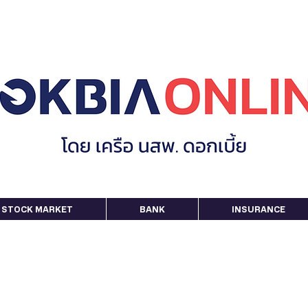
STOCK MARKET
BANK
INSURANCE