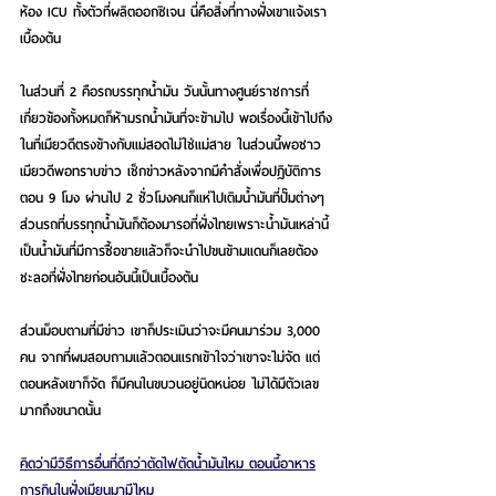
ห้อง ICU ทั้งตัวที่ผลิตออกซิเจน นี่คือสิ่งที่ทางฝั่งเขาแจ้งเรา
เบื้องต้น
ในส่วนที่ 2 คือรถบรรทุกน้ำมัน วันนั้นทางศูนย์ราชการที่
เกี่ยวข้องทั้งหมดก็ห้ามรถน้ำมันที่จะข้ามไป พอเรื่องนี้เข้าไปถึง
ในที่เมียวดีตรงข้างกับแม่สอดไม่ใช่แม่สาย ในส่วนนี้พอชาว
เมียวดีพอทราบข่าว เช็กข่าวหลังจากมีคำสั่งเพื่อปฏิบัติการ
ตอน 9 โมง ผ่านไป 2 ชั่วโมงคนก็แห่ไปเติมน้ำมันที่ปั๊มต่างๆ 
ส่วนรถที่บรรทุกน้ำมันก็ต้องมารอที่ฝั่งไทยเพราะน้ำมันเหล่านี้
เป็นน้ำมันที่มีการซื้อขายแล้วก็จะนำไปขนข้ามแดนก็เลยต้อง
ชะลอที่ฝั่งไทยก่อนอันนี้เป็นเบื้องต้น
ส่วนม็อบตามที่มีข่าว เขาก็ประเมินว่าจะมีคนมาร่วม 3,000 
คน จากที่ผมสอบถามแล้วตอนแรกเข้าใจว่าเขาจะไม่จัด แต่
ตอนหลังเขาก็จัด ก็มีคนในขบวนอยู่นิดหน่อย ไม่ได้มีตัวเลข
มากถึงขนาดนั้น
คิดว่ามีวิธีการอื่นที่ดีกว่าตัดไฟตัดน้ำมันไหม ตอนนี้อาหาร
การกินในฝั่งเมียนมามีไหม