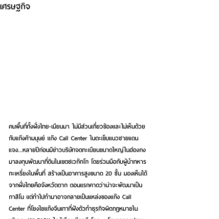
เศรษฐกิจ
คนพื้นที่ทั้งฝั่งไทย-เมียนมา ไม่มีส่วนเกี่ยวข้องและไม่เห็นด้วย
กับแก๊งค้ามนุษย์ แก๊ง Call Center ในตะเข็บแนวชายแดน 
แจง...หลายปีก่อนมีข่าวบริษัทจดทะเบียนขนาดใหญ่ในฮ่องกง
มาลงทุนพัฒนาที่ดินในเขตชเวก๊กโก โดยร่วมมือกับผู้นำทหาร
กะเหรี่ยงในพื้นที่ สร้างเป็นอาคารสูงขนาด 20 ชั้น มองเห็นได้
จากฝั่งไทยคือจังหวัดตาก ตอนแรกคาดว่าน่าจะพัฒนาเป็น
กาสิโน แต่ทำไปทำมาอาจกลายเป็นแหล่งของแก๊ง Call 
Center ที่โยงใยแก๊งจีนเทาที่ฝังตัวทำธุรกิจผิดกฎหมายใน