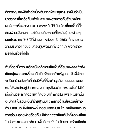
คือจริงๆ ต้องใช้คำว่าเบื้องต้นทางฝ่ายรัฐบาลเราเห็นว่าเป็น
มาตรการที่หารือกันแล้วในส่วนของราชการกับรัฐบาลไทย 
ผมคิดว่าเรื่องของ Call Center ไม่ได้เป็นเรื่องที่คนพื้นที่ทั้ง
สองฝ่ายเป็นคนทำ แต่เป็นคนที่มาจากที่ไหนไม่รู้ เอาง่ายๆ 
เลยประมาณ 7-8 ปีที่ผ่านมา หลังจากปี 2560 ก็ทราบข่าว
ว่ามีบริษัทจากจีนจะมาลงทุนพัฒนาที่ชเวก๊กโก พวกเราจะ
เรียกกันส่วยก๊กโก
พื้นที่ตรงนี้ความจริงสมัยอดีตเคยเป็นพื้นที่สู้รบของกองกำลัง 
เป็นกลุ่มชาวกะเหรี่ยงสมัยเป็นฝ่ายต่อต้านรัฐบาล ถ้าฝั่งไทย
จะเรียกบ้านวังแก้วซึ่งไม่มีพื้นที่ที่จะทำธุรกิจ ในมุมมองของ
ผมก็ยังสงสัยอยู่ว่า เขาจะมาทำธุรกิจอะไร เพราะพื้นที่ไม่ได้
เอื้ออำนวย เราคิดว่าเขาก็คงจะมาทำกาสิโน เพราะในยุคนั้น
จะมีกาสิโนส่วนหนึ่งที่ย้ายฐานมาจากทางด้านสีหนุวิลล์ทาง
ด้านปอยเปต ซึ่งในช่วงที่มาตอนแรกผมสนใจ ผมก็สอบถามดู
จากส่วนหลายฝ่ายด้วยกัน ก็ปรากฏว่าเป็นบริษัทที่จดทะเบียน
ในฮ่องกงมาลงทุนพัฒนาพื้นที่ส่วนก๊กโก โดยจะมาร่วมมือกับ