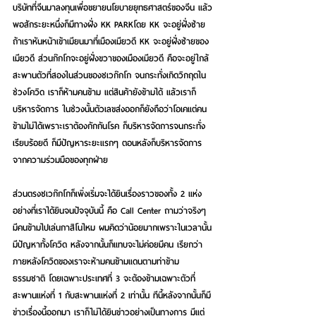
บริษัทที่จีนมาลงทุนเพื่อขยายนโยบายยุทธศาสตร์ของจีน แล้ว
พอสักระยะหนึ่งก็มีทางฝั่ง KK PARKโดย KK จะอยู่ฝั่งซ้าย 
ถ้าเราหันหน้าเข้าเมียนมาที่เมืองเมียวดี KK จะอยู่ฝั่งซ้ายของ
เมียวดี ส่วนก๊กโกจะอยู่ฝั่งขวาของเมืองเมียวดี คือจะอยู่ใกล้
สะพานตัวที่สองในส่วนของชเวก๊กโก จนกระทั่งเกิดวิกฤตใน
ช่วงโควิด เราก็ห้ามคนข้าม แต่สินค้ายังข้ามได้ แล้วเราก็
บริหารจัดการ ในช่วงนั้นตัวเลขส่งออกก็ยังถือว่าโอเคแต่คน
ข้ามไม่ได้เพราะเราต้องกักกันโรค ก็บริหารจัดการจนกระทั่ง
เรียบร้อยดี ก็มีปัญหาระยะแรกๆ ตอนหลังก็บริหารจัดการ
จากความร่วมมือของทุกฝ่าย
ส่วนตรงชเวก๊กโกก็เพิ่งเริ่มจะได้ยินเรื่องราวของทั้ง 2 แห่ง
อย่างที่เราได้ยินจนปัจจุบันนี้ คือ Call Center ถามว่าจริงๆ 
มีคนข้ามไปเล่นกาสิโนไหม ผมคิดว่าน้อยมากเพราะในเวลานั้น
มีปัญหาทั้งโควิด หลังจากนั้นก็แทบจะไม่ค่อยมีคน เรียกว่า
ภายหลังโควิดของเราจะห้ามคนข้ามแดนตามท่าข้าม
ธรรมชาติ โดยเฉพาะประเทศที่ 3 จะต้องข้ามเฉพาะตัวที่
สะพานแห่งที่ 1 กับสะพานแห่งที่ 2 เท่านั้น ทีนี้หลังจากนั้นก็มี
ข่าวเรื่องนี้ออกมา เราก็ไม่ได้ยินข่าวอย่างเป็นทางการ มีแต่