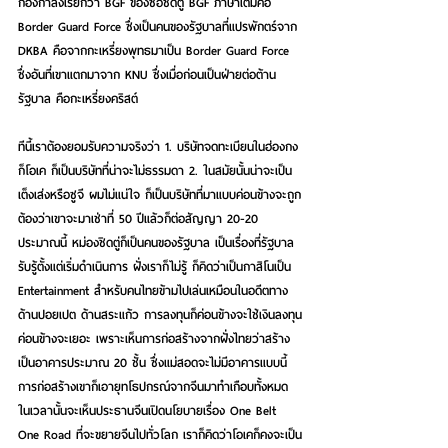
กองกําลังเรียกว่า BGF ของซอชิดตู่ BGF ภาษาเต็มคือ 
Border Guard Force ซึ่งเป็นคนของรัฐบาลที่แปรพักตร์จาก 
DKBA คือจากกะเหรี่ยงพุทธมาเป็น Border Guard Force 
ซึ่งอันที่เขาแตกมาจาก KNU ซึ่งเมื่อก่อนเป็นฝ่ายต่อต้าน
รัฐบาล คือกะเหรี่ยงคริสต์
ทีนี้เราต้องยอมรับความจริงว่า 1. บริษัทจดทะเบียนในฮ่องกง
ก็โอเค ก็เป็นบริษัทที่น่าจะไม่ธรรมดา 2. ในสมัยนั้นน่าจะเป็น
เต็งเส่งหรือซูจี ผมไม่แน่ใจ ก็เป็นบริษัทที่มาแบบค่อนข้างจะถูก
ต้องว่าเขาจะมาเช่าที่ 50 ปีแล้วก็ต่อสัญญา 20-20 
ประมาณนี้ หม่องชิดตู่ก็เป็นคนของรัฐบาล เป็นเรื่องที่รัฐบาล
รับรู้ตั้งแต่เริ่มดำเนินการ ฝั่งเราก็ไม่รู้ ก็คิดว่าเป็นกาสิโนเป็น 
Entertainment สำหรับคนไทยข้ามไปเล่นเหมือนในอดีตทาง
ด้านปอยเปต ด้านสระแก้ว การลงทุนก็ค่อนข้างจะใช้เงินลงทุน
ค่อนข้างจะเยอะ เพราะเห็นการก่อสร้างจากฝั่งไทยว่าสร้าง
เป็นอาคารประมาณ 20 ชั้น ซึ่งแม่สอดจะไม่มีอาคารแบบนี้ 
การก่อสร้างเขาก็เอายุทโธปกรณ์จากจีนมาทำเกือบทั้งหมด 
ในเวลานั้นจะเห็นประธานจีนเปิดนโยบายเรื่อง One Belt 
One Road ที่จะขยายจีนไปทั่วโลก เราก็คิดว่าโอเคก็คงจะเป็น