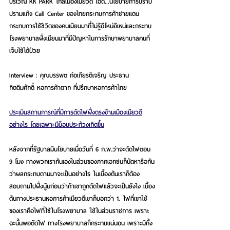
บริเวณ KK PARK ใกล้เมืองเมียวดี โอด...นโยบายการปราบ
ปรามแก๊ง Call Center ของไทยกระทบการค้าชายแดน 
กระทบการใช้ชีวิตของคนเมียนมาที่ไม่รู้อีโหน่อีเหน่และกระทบ
โรงพยาบาลฝั่งเมียนมาที่มีปัญหาในการรักษาพยาบาลคนที่
เจ็บไข้ได้ป่วย
Interview : คุณบรรพต ก่อเกียรติเจริญ ประธาน
กิตติมศักดิ์ หอการค้าตาก ที่ปรึกษาหอการค้าไทย
ประเมินสถานการณ์ที่มีการตัดไฟฝั่งตรงข้ามเมืองเมียวดี
อย่างไร โดยเฉพาะมีม็อบประท้วงเกิดขึ้น
หลังจากที่รัฐบาลมีนโยบายเมื่อวันที่ 6 ก.พ.ว่าจะตัดไฟตอน 
9 โมง ทางพวกเรากันเองในส่วนของภาคเอกชนก็นัดหารือกัน
ว่าผลกระทบตามมาจะเป็นอย่างไร ในเบื้องต้นเราก็ต้อง
สอบถามไปฝั่งนู้นก่อนว่าถ้าเขาถูกตัดไฟแล้วจะเป็นยังไง เบื้อง
ต้นทางประธานหอการค้าเมียวดีเขาก็บอกว่า 1. ไฟที่เขาใช้
ของเราคือไฟที่ใช้ในโรงพยาบาล ใช้ในส่วนราชการ เพราะ
ฉะนั้นพอตัดไฟ ทางโรงพยาบาลก็กระทบแน่นอน เพราะมีทั้ง