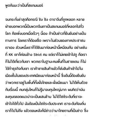
พูดกันนะว่าเป็นที่สแกมเมอร์
จนกระทั่งล่าสุดคือกรณี ซิง ซิง ดาราจีนที่ถูกหลอก หลาย
ฝ่ายบอกพวกนี้เป็นพวกจีนเทาเป็นสแกมเมอร์ที่หลอกไปทั่ว
โลก คือเพิ่งบอกเมื่อเร็วๆ นี้เอง ถ้าเป็นข่าวที่ยืนยันอย่างเป็น
ทางการ โอเคเราก็ต้องเชื่อ เพราะในส่วนของภาคประชาชน
เราเอง ส่วนหนึ่งเราก็ได้ยินมาก่อนหน้านี้เหมือนกัน อย่างเช่น
ที่ KK เขาก็ค่อนข้าง Strict คน แต่เราก็ไม่เคยเข้าไปดู คือเรา
ก็ไม่ได้เกี่ยวกับเขา พวกเราในฐานะคนพื้นที่ในชายแดน ก็ไม่
ได้ทำธุรกิจกับเขา เราค้าขายสินค้าแล้วก็ส่งสินค้าเข้าไปใน
เมืองชั้นในของประเทศเมียนมาก่อนหน้านี้ ซึ่งอันนี้ต้องยืนยัน
ว่าพวกเราอยู่ในพื้นที่ทั้งฝั่งไทยและฝั่งเมียนมา ไม่ได้เห็นด้วย
กับเรื่องนี้ คนกลุ่มไหนก็ไม่รู้มาลงทุนใหญ่มาก ผมคิดว่าเงิน
ลงทุนตลอดแนวน่าจะเป็นแสนล้าน ไม่ได้ไซซ์ระดับที่เราจะ
เข้าใจได้ทั่วไป มันต้องเป็นไซซ์ระดับประเทศ เราระดับท้องถิ่น
เราก็ไปไม่ถึง แล้วตอนหลังก็มีข่าวว่ามาไทยตามที่เป็นข่าว ซึ่ง
พวกเราก็รับรู้ตามข่าวแบบคนในพื้นที่ทั้ง 2 ฝั่ง เราแทบจะไม่
ได้มีผลประโยชน์อะไรกับคนพวกนั้น นอกจากจะมีที่ข้ามมาซื้อ