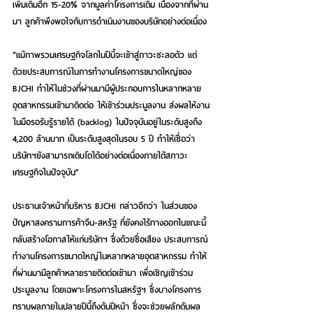
เพิ่มเติมอีก 15-20% จากมูลค่าโครงการเดิม เนื่องจากที่ผ่าน
มา ลูกค้าพึงพอใจกับการดำเนินงานของบริษัทอย่างต่อเนื่อง
“แม้ภาพรวมเศรษฐกิจโลกในปีนี้จะเข้าสู่ภาวะชะลอตัว แต่
ด้วยประสบการณ์ในการทำงานโครงการขนาดใหญ่ของ 
BJCHI ทำให้ในช่วงที่ผ่านมามีผู้ประกอบการในหลากหลาย
อุตสาหกรรมเข้ามาติดต่อ ให้เข้าร่วมประมูลงาน ส่งผลให้งาน
ในมือรอรับรู้รายได้ (backlog) ในปัจจุบันอยู่ในระดับสูงถึง 
4,200 ล้านบาท เป็นระดับสูงสุดในรอบ 5 ปี ทำให้เชื่อว่า 
บริษัทฯยังสามารถเติบโตได้อย่างต่อเนื่องภายใต้สภาวะ
เศรษฐกิจในปัจจุบัน”
ประธานเจ้าหน้าที่บริหาร BJCHI กล่าวอีกว่า ในส่วนของ
ปัญหาสงครามการค้าจีน-สหรัฐ ที่ยังคงไร้ทางออกในขณะนี้ 
กลับสร้างโอกาสให้แก่บริษัทฯ ซึ่งด้วยชื่อเสียง ประสบการณ์
ทำงานโครงการขนาดใหญ่ในหลากหลายอุตสาหกรรม ทำให้
ที่ผ่านมามีลูกค้าหลายรายติดต่อเข้ามา เพื่อเชิญเข้าร่วม
ประมูลงาน โดยเฉพาะโครงการในสหรัฐฯ ซึ่งบางโครงการ
ทราบผลภายในปลายปีนี้ถึงต้นปีหน้า ซึ่งจะช่วยผลักดันผล