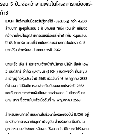
รอบ 5 ปี...จ่อคว้างานเพิ่มในโครงการเหมืองแร่-
ก๊าซ
BJCHI โชว์งานในมือรอรับรู้รายได้ (Backlog) กว่า 4,200 
ล้านบาท สูงสุดในรอบ 5 ปี บิ๊กบอส “หยัง เจิน ลี” แย้มจ่อ
คว้างานใหม่ในอุตสาหกรรมเหมืองแร่-ก๊าซ เพิ่ม หนุนผลงน
ปี 63 โตแกร่ง ขณะที่จ่ายปันผลระหว่างกาลในอัตรา 0.13 
บาท/หุ้น สำหรับผลประกอบการปี 2562
นายหยัง เจิน ลี ประธานเจ้าหน้าที่บริหาร บริษัท บีเจซี เฮฟ
วี่ อินดัสทรี จำกัด (มหาชน) (BJCHI) เปิดเผยว่า ที่ประชุม
สามัญผู้ถือหุ้นประจำปี 2563 เมื่อวันที่ 16 กรกฎาคม 2563 
ที่ผ่านมา ได้มีมติการงดจ่ายเงินปันผลงวดประจำปี 2562 
และรับทราบการจ่ายเงินปันผลระหว่างกาล ในอัตราหุ้นละ 
0.13 บาท ซึ่งจ่ายไปแล้วเมื่อวันที่ 12 พฤษภาคม 2563
สำหรับแผนการดำเนินงานในช่วงครึ่งหลังของปีนี้ BJCHI อยู่
ระหว่างการเจรจากับลูกค้าปัจจุบัน สำหรับงานเพิ่มเติมใน
อุตสาหกรรมก๊าซและเหมืองแร่ ซึ่งคาดว่า มีโอกาสได้รับงาน